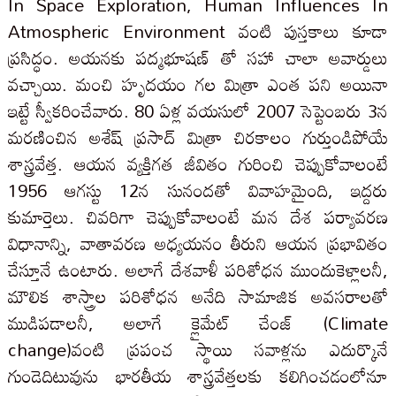
In Space Exploration, Human Influences In
Atmospheric Environment వంటి పుస్తకాలు కూడా
ప్రసిద్ధం. అయనకు పద్మభూషణ్ తో సహా చాలా అవార్డులు
వచ్చాయి. మంచి హృదయం గల మిత్రా ఎంత పని అయినా
ఇట్టే స్వీకరించేవారు. 80 ఏళ్ల వయసులో 2007 సెప్టెంబరు 3న
మరణించిన అశేష్ ప్రసాద్ మిత్రా చిరకాలం గుర్తుండిపోయే
శాస్త్రవేత్త. ఆయన వ్యక్తిగత జీవితం గురించి చెప్పుకోవాలంటే
1956 ఆగస్టు 12న సునందతో వివాహమైంది, ఇద్దరు
కుమార్తెలు. చివరిగా చెప్పుకోవాలంటే మన దేశ పర్యావరణ
విధానాన్ని, వాతావరణ అధ్యయనం తీరుని ఆయన ప్రభావితం
చేస్తూనే ఉంటారు. అలాగే దేశవాళీ పరిశోధన ముందుకెళ్లాలనీ,
మౌలిక శాస్త్రాల పరిశోధన అనేది సామాజిక అవసరాలతో
ముడిపడాలనీ, అలాగే క్లైమేట్ చేంజ్ (Climate
change)వంటి ప్రపంచ స్థాయి సవాళ్లను ఎదుర్కొనే
గుండెదిటువును భారతీయ శాస్త్రవేత్తలకు కలిగించడంలోనూ