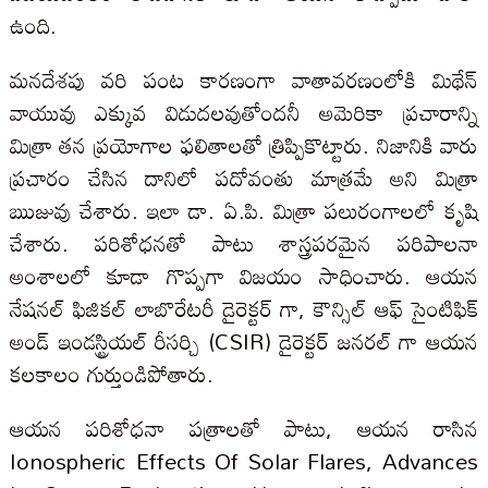
ఉంది.
మనదేశపు వరి పంట కారణంగా వాతావరణంలోకి మిథేన్
వాయువు ఎక్కువ విడుదలవుతోందనీ అమెరికా ప్రచారాన్ని
మిత్రా తన ప్రయోగాల ఫలితాలతో త్రిప్పికొట్టారు. నిజానికి వారు
ప్రచారం చేసిన దానిలో పదోవంతు మాత్రమే అని మిత్రా
ఋజువు చేశారు. ఇలా డా. ఏ.పి. మిత్రా పలురంగాలలో కృషి
చేశారు. పరిశోధనతో పాటు శాస్త్రపరమైన పరిపాలనా
అంశాలలో కూడా గొప్పగా విజయం సాధించారు. ఆయన
నేషనల్ ఫిజికల్ లాబొరేటరీ డైరెక్టర్ గా, కౌన్సిల్ ఆఫ్ సైంటిఫిక్
అండ్ ఇండస్ట్రియల్ రీసర్చి (CSIR) డైరెక్టర్ జనరల్ గా ఆయన
కలకాలం గుర్తుండిపోతారు.
ఆయన పరిశోధనా పత్రాలతో పాటు, ఆయన రాసిన
Ionospheric Effects Of Solar Flares, Advances