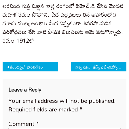
అరవింద గుప్త విజ్ఞాన శాస్త్ర రంగంలో పిహెచ్.డి చేసిన మొదటి
మహిళ కమల సొహొని. పేద పల్లెప్రజలు తినే ఆహారంలోని
మూడు ముఖ్య అంశాల మీద విస్తృతంగా జీవరసాయనిక
పరిశోధనలు చేసి వాటి పోషక విలువలను ఆమె కనుగొన్నారు.
కమల 1912లో
Post
కేలండర్లలో భారతదేశం
విశ్వ నేత్రం: జేమ్స్ వెబ్ టెలిస్కోప్ చరిత్రను ఎలా తిరగరాస్తోంది?
navigation
Leave a Reply
Your email address will not be published.
Required fields are marked
*
Comment
*