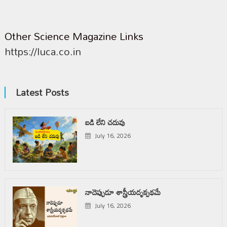
Other Science Magazine Links
https://luca.co.in
Latest Posts
బడి లేని చదువు
July 16, 2026
నాదెప్పుడూ శాస్త్రీయదృక్పథమే
July 16, 2026