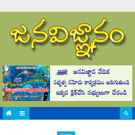
Skip
to
content
శాస్త్రజ్ఞులు