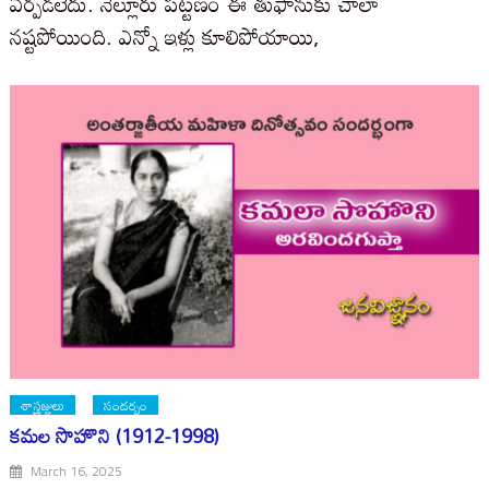
ఏర్పడలేదు. నెల్లూరు పట్టణం ఈ తుఫానుకు చాలా
నష్టపోయింది. ఎన్నో ఇళ్లు కూలిపోయాయి,‌
శాస్త్రజ్ఞులు
సందర్భం
కమల సొహొని (1912-1998)
March 16, 2025