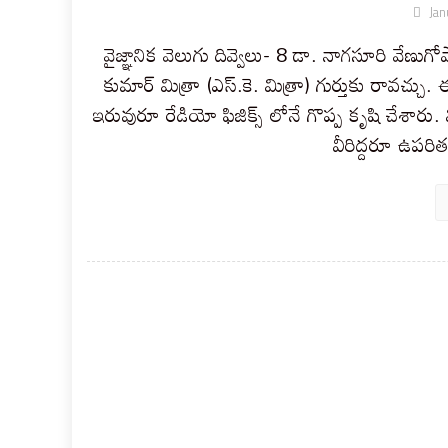
Jan
వైజ్ఞానిక వెలుగు దివ్వెలు- 8 డా. నాగసూరి వేణుగ
కుమార్ మిత్రా (ఎస్.కె. మిత్రా) గుర్తుకు రావచ్చు.
ఇరువురూ రేడియో ఫిజిక్స్ లోనే గొప్ప కృషి చేశార
వీరిద్దరూ ఉపర