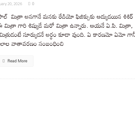
0
uary 20, 2026
ోపాల్ మిత్రా అనగానే మనకు రేడియో ఫిజిక్సుకు ఆద్యుడయిన శిశిర్
 ఈ మిత్రా గారి శిష్యుడే మరో మిత్రా ఉన్నారు. ఆయనే ఏ.పి. మిత్రా,
ు. మిత్రుడంటే సూర్యుడనే అర్ధం కూడా వుంది. ఏ కారణమో ఏమో గాన
ితలాల వాతావరణం సంబంధించి
Read More