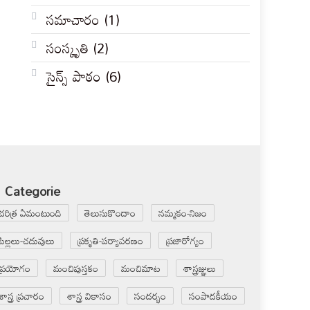
సమాచారం
(1)
సంస్కృతి
(2)
సైన్స్ పాఠం
(6)
Categorie
చరిత్ర ఏమంటుంది
తెలుసుకొందాం
నమ్మకం-నిజం
పిల్లలు-చదువులు
ప్రకృతి-పర్యావరణం
ప్రజారోగ్యం
ప్రయోగం
మంచిపుస్తకం
మంచిమాట
శాస్త్రజ్ఞులు
శాస్త్ర ప్రచారం
శాస్త్ర వికాసం
సందర్భం
సంపాదకీయం