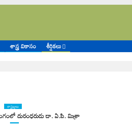
శాస్త్ర వికాసం
శీర్షికలు
శాస్త్రజ్ఞులు
ంలో దురంధరుడు డా. ఏ.పి. మిశ్రా