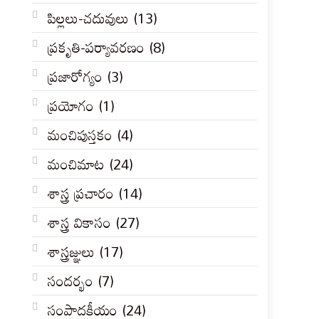
పిల్లలు-చదువులు
(13)
ప్రకృతి-పర్యావరణం
(8)
ప్రజారోగ్యం
(3)
ప్రయోగం
(1)
మంచిపుస్తకం
(4)
మంచిమాట
(24)
శాస్త్ర ప్రచారం
(14)
శాస్త్ర వికాసం
(27)
శాస్త్రజ్ఞులు
(17)
సందర్భం
(7)
సంపాదకీయం
(24)