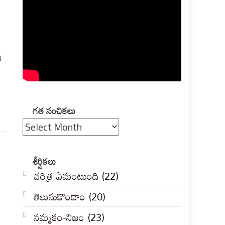
ీ
గత
గత సంచికలు
సంచికలు
శీర్షికలు
చరిత్ర ఏమంటుంది
(22)
తెలుసుకొందాం
(20)
నమ్మకం-నిజం
(23)