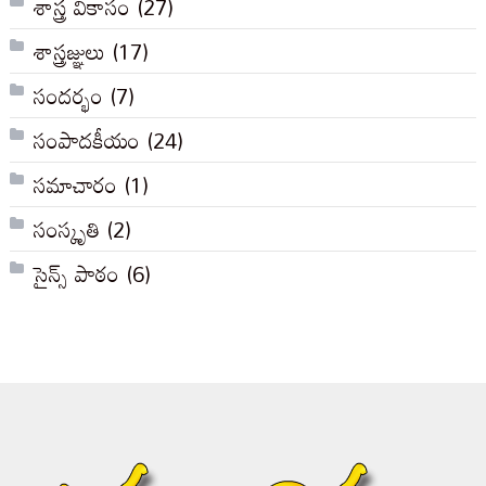
శాస్త్ర వికాసం
(27)
శాస్త్రజ్ఞులు
(17)
సందర్భం
(7)
సంపాదకీయం
(24)
సమాచారం
(1)
సంస్కృతి
(2)
సైన్స్ పాఠం
(6)