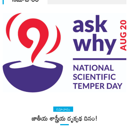
సమాచారం
జాతీయ శాస్త్రీయ దృక్పథ దినం!