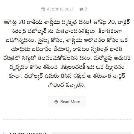
2
August 15, 2024
ఆగస్టు 20 జాతీయ శాస్త్రీయ దృక్పథ దినం! ఆగస్టు 20, డాక్టర్
నరేంద్ర దబోల్కర్ ను మతఛాందసశక్తులు కిరాతకంగా
బలిగొన్నదినం. సైన్సు కోసం, శాస్త్రీయ ఆలోచనల కోసం ఒక
యోధుడు బలిదానం చేయాల్సి రావటం స్వతంత్ర భారత
చరిత్రలో సిగ్గుతో తలవంచుకోవలసిన దినం. మరోవైపు ఆధునిక
దృక్పథం కోసం తపించే శక్తులందరికీ ఇది ఒక దీక్షాదినం
కూడా. దబోల్కర్ ఉసురు తీసిన శక్తులే ఆ తరువాత డాక్టర్
గోవింద పన్సారేని,
Read More