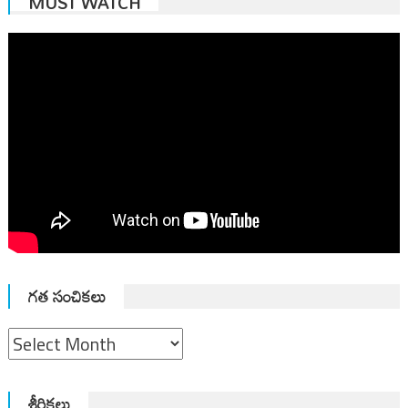
MUST WATCH
గత సంచికలు
గత
సంచికలు
శీర్షికలు