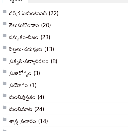
చరిత్ర ఏమంటుంది
(22)
తెలుసుకొందాం
(20)
నమ్మకం-నిజం
(23)
పిల్లలు-చదువులు
(13)
ప్రకృతి-పర్యావరణం
(8)
ప్రజారోగ్యం
(3)
ప్రయోగం
(1)
మంచిపుస్తకం
(4)
మంచిమాట
(24)
శాస్త్ర ప్రచారం
(14)