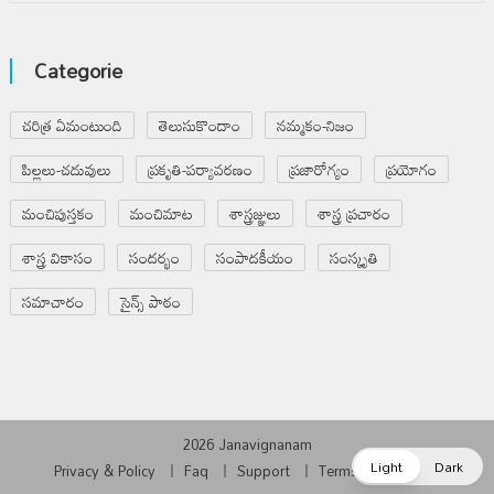
Categorie
చరిత్ర ఏమంటుంది
తెలుసుకొందాం
నమ్మకం-నిజం
పిల్లలు-చదువులు
ప్రకృతి-పర్యావరణం
ప్రజారోగ్యం
ప్రయోగం
మంచిపుస్తకం
మంచిమాట
శాస్త్రజ్ఞులు
శాస్త్ర ప్రచారం
శాస్త్ర వికాసం
సందర్భం
సంపాదకీయం
సంస్కృతి
సమాచారం
సైన్స్ పాఠం
2026 Janavignanam
Light
Dark
Privacy & Policy
Faq
Support
Terms & Condition