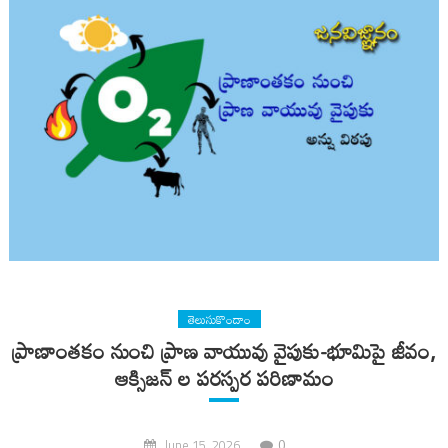
తెలుసుకొందాం
ప్రాణాంతకం నుంచి ప్రాణ వాయువు వైపుకు-భూమిపై జీవం,
ఆక్సిజన్ ల పరస్పర పరిణామం
0
June 15, 2026