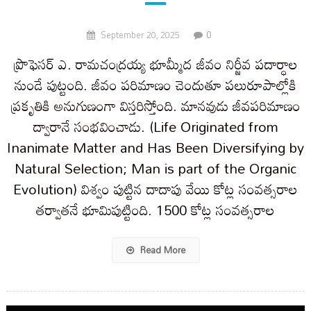
0
September 20, 2025
ప్రొఫెసర్ ఎ. రామచంద్రయ్య భూమ్మీద జీవం నిర్జీవ పదార్ధాల
నుండే పుట్టంది. జీవం పరిమాణం చెందుతూ పలురూపాల్లోకి
ప్రకృతికి అనుగుణంగా విస్తరిస్తోంది. మానవుడు జీవపరిమాణం
ద్వారానే సంభవించాడు. (Life Originated from
Inanimate Matter and Has Been Diversifying by
Natural Selection; Man is part of the Organic
Evolution) విశ్వం పుట్టిన దాదాపు వేయి కోట్ల సంవత్సరాల
తర్వాతనే భూమిపుట్టింది. 1500 కోట్ల సంవత్సరాల
Read More