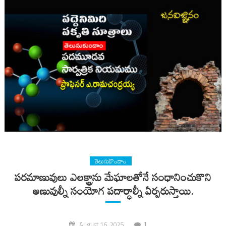
తెలుసుకొందాం
పరమాణువులు ఎలక్ట్రాను మేఘాలతోనే సంధానించుకొని
అణువుల్నీ సంయోగ పదార్ధాల్నీ ఏర్పరుస్తాయి.
1
August 16, 2025