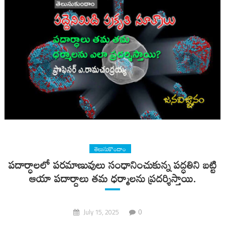
తెలుసుకొందాం
పదార్ధాలలో పరమాణువులు సంధానించుకున్న పద్ధతిని బట్టి
ఆయా పదార్దాలు తమ ధర్మాలను ప్రదర్శిస్తాయి.
0
July 15, 2025