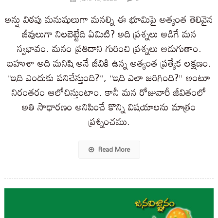
అన్షు విఠపు మనుషులుగా మనల్ని ఈ భూమిపై అత్యంత తెలివైన
జీవులుగా నిలబెట్టేది ఏమిటి? అది ప్రశ్నలు అడిగే మన
స్వభావం. మనం ప్రతిదాని గురించి ప్రశ్నలు అడుగుతాం.
బహుశా అది మనిషి అనే జీవికి ఉన్న అత్యంత ప్రత్యేక లక్షణం.
“ఇది ఎందుకు పనిచేస్తుంది?”, “ఇది ఎలా జరిగింది?” అంటూ
నిరంతరం ఆలోచిస్తుంటాం. కానీ మన రోజువారీ జీవితంలో
అతి సాధారణం అనిపించే కొన్ని విషయాలను మాత్రం
ప్రశ్నించము.
Read More