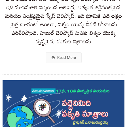
ఇది మానవజాతి నిర్మించిన అతిపెద్ద, అత్యంత శక్తివంతమైన
మరియు సంక్లిష్టమైన స్పేస్ టెలిస్కోప్. ఇది భూమికి పది లక్షల
మైళ్ల దూరంలో ఉంటూ, విశ్వం యొక్క చీకటి కోణాలను
పరిశీలిస్తోంది. హబుల్ టెలిస్కోప్ మనకు విశ్వం యొక్క
స్పష్టమైన, రంగుల చిత్రాలను
Read More