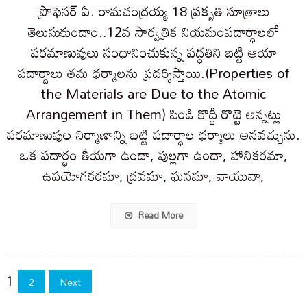
ప్రొఫెసర్ ఏ. రామచంద్రయ్య 18 ప్రకృతి సూత్రాలు
తెలుసుకుందాం..12వ సార్వత్రిక నియమంపదార్ధాలలో
పరమాణువులు సంధానించుకున్న పద్ధతిని బట్టి ఆయా
పదార్దాలు తమ ధర్మాలను ప్రదర్శిస్తాయి.(Properties of
the Materials are Due to the Atomic
Arrangement in Them) పిండి కొద్దీ రొట్టె అన్నట్లు
పరమాణువుల నిర్మాణాన్ని బట్టి పదార్ధాల ధర్మాలు అనవచ్చును.
ఒక పదార్ధం తీయగా ఉందా, పుల్లగా ఉందా, హానికరమా,
ఉపయోగకరమా, ద్రవమా, ఘనమా, వాయువా,
Read More
Posts
1
2
Next
pagination