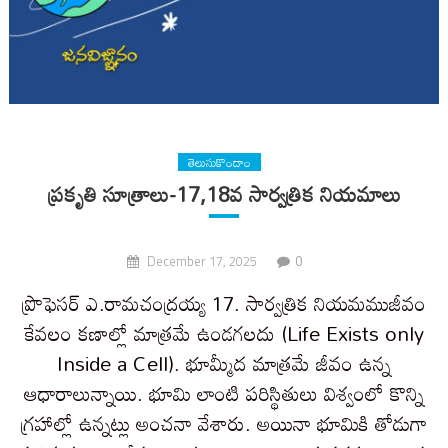
తెలుసుకొందాం
ప్రకృతి సూత్రాలు-17,18వ సార్వత్రిక నియమాలు
0
December 17, 2025
ప్రొఫెసర్ ఎ.రామచంద్రయ్య 17. సార్వత్రిక నియమముజీవం
కేవలం కణాల్లో మాత్రమే ఉండగలదు (Life Exists only
Inside a Cell). భూమ్మీద మాత్రమే జీవం ఉన్న
ఆధారాలున్నాయి. భూమి లాంటి పరిస్థితులు విశ్వంలో కొన్ని
గ్రహాల్లో ఉన్నట్లు అంచనా వేశారు. అయినా భూమికి తోడుగా