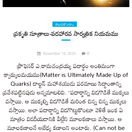
తెలుసుకొందాం
ప్రకృతి సూత్రాలు-పదహారవ సార్వత్రిక నియమము
0
November 16, 2025
ప్రొఫెసర్ ఎ.రామచంద్రయ్య పదార్థం అంతిమంగా
క్వార్కులమయము(Matter is Ultimately Made Up of
Quarks) డాల్టన్ మహాశయుడు పరమాణు సిద్ధాంతాన్ని
ప్రవేశపట్టినపుడు అన్నమాటలివి. “పదార్థాన్ని విడగొడితే ముక్కలు
వస్తాయి. ఆ ముక్కల్ని విడగొడితే మరింత చిన్న చిన్న ముక్కలు
వస్తాయి. అలా పదార్థాన్ని విడగొట్టుకొంటూ వెళితే ఇంక ఏ
మాత్రం విడదీయడానికి వీల్లేని మూలకణాలు వస్తాయి. ఆ
మూలకణాలనే అబేధ్య కణాలని అంటారు. (Can not be