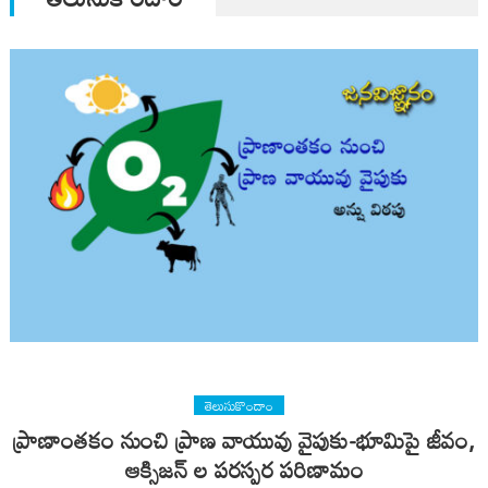
తెలుసుకొందాం
ప్రాణాంతకం నుంచి ప్రాణ వాయువు వైపుకు-భూమిపై జీవం,
ఆక్సిజన్ ల పరస్పర పరిణామం