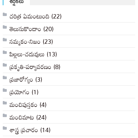
శీర్షికలు
చరిత్ర ఏమంటుంది
(22)
తెలుసుకొందాం
(20)
నమ్మకం-నిజం
(23)
పిల్లలు-చదువులు
(13)
ప్రకృతి-పర్యావరణం
(8)
ప్రజారోగ్యం
(3)
ప్రయోగం
(1)
మంచిపుస్తకం
(4)
మంచిమాట
(24)
శాస్త్ర ప్రచారం
(14)