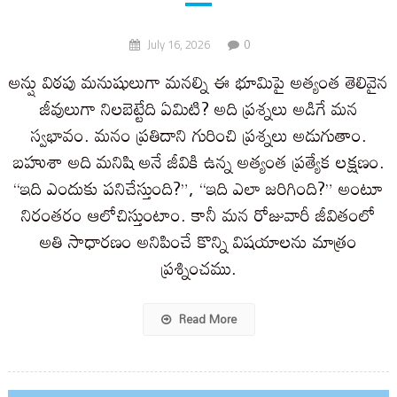
0
July 16, 2026
అన్షు విఠపు మనుషులుగా మనల్ని ఈ భూమిపై అత్యంత తెలివైన
జీవులుగా నిలబెట్టేది ఏమిటి? అది ప్రశ్నలు అడిగే మన
స్వభావం. మనం ప్రతిదాని గురించి ప్రశ్నలు అడుగుతాం.
బహుశా అది మనిషి అనే జీవికి ఉన్న అత్యంత ప్రత్యేక లక్షణం.
“ఇది ఎందుకు పనిచేస్తుంది?”, “ఇది ఎలా జరిగింది?” అంటూ
నిరంతరం ఆలోచిస్తుంటాం. కానీ మన రోజువారీ జీవితంలో
అతి సాధారణం అనిపించే కొన్ని విషయాలను మాత్రం
ప్రశ్నించము.
Read More