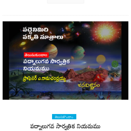
తెలుసుకొందాం
పద్నాలుగవ సార్వత్రిక నియమము