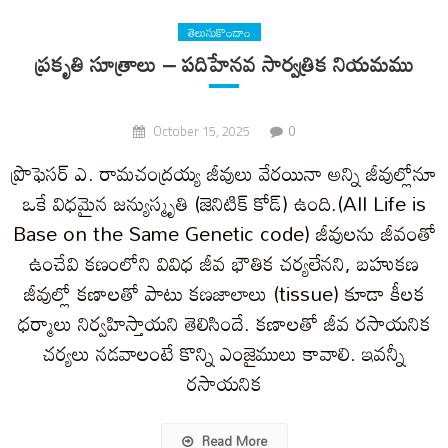
తెలుసుకొందాం
ప్రకృతి సూత్రాలు – పదిహేనవ సార్వత్రిక నియమము
0
October 15, 2025
ప్రొఫెసర్ ఎ. రామచంద్రయ్య జీవులు వేరయినా అన్ని జీవుల్లోనూ
ఒకే విధమైన జన్యుస్మృతి (జెనిటిక్ కోడ్) ఉంది.(All Life is
Base on the Same Genetic code) జీవులను జీవంతో
ఉంచేవి కణంలోని వివిధ జీవ భౌతిక చర్యలేనని, బహుకణ
జీవుల్లో కణాలతో పాటు కణజాలాలు (tissue) కూడా కీలక
ధర్మాలు నిర్వహిస్తాయని తెలిసిందే. కణాలతో జీవ రసాయనిక
చర్యలు నడవాలంటే కొన్ని ఎంజైములు కావాలి. ఇవన్నీ
రసాయనిక
Read More