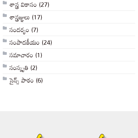
శాస్త్ర వికాసం
(27)
శాస్త్రజ్ఞులు
(17)
సందర్భం
(7)
సంపాదకీయం
(24)
సమాచారం
(1)
సంస్కృతి
(2)
సైన్స్ పాఠం
(6)