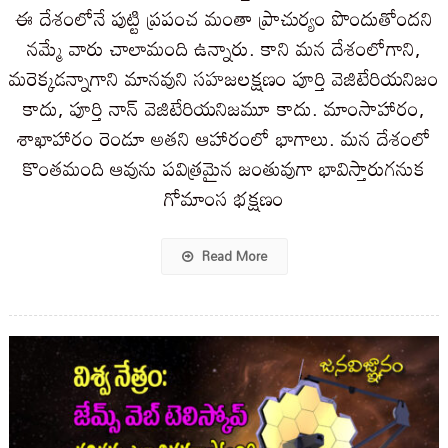
ఈ దేశంలోనే పుట్టి ప్రపంచ మంతా ప్రాచుర్యం పొందుతోందని
నమ్మే వారు చాలామంది ఉన్నారు. కాని మన దేశంలోగాని,
మరెక్కడన్నాగాని మానవుని సహజలక్షణం పూర్తి వెజిటేరియనిజం
కాదు, పూర్తి నాన్ వెజిటేరియనిజమూ కాదు. మాంసాహారం,
శాఖాహారం రెండూ అతని ఆహారంలో భాగాలు. మన దేశంలో
కొంతమంది ఆవును పవిత్రమైన జంతువుగా భావిస్తారుగనుక
గోమాంస భక్షణం
Read More