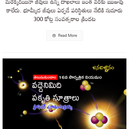
మరెక్కడయినా జీవులు ఉన్న దాఖలాలు ఇంత వరకు ఋజువు
కాలేదు. భూమ్మీద జీవులు ఏర్పడే పరిస్థితులు నేటికి సుమారు
300 కోట్ల సంవత్సరాల క్రిందట
Read More