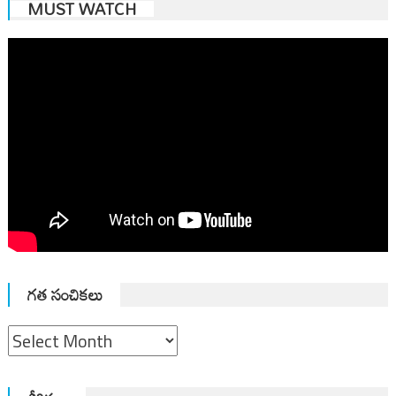
MUST WATCH
గత సంచికలు
గత
సంచికలు