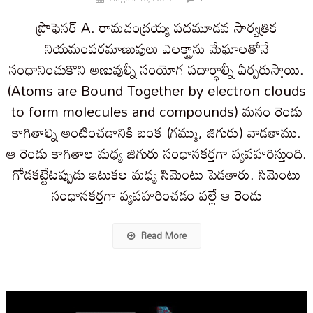
ప్రొఫెసర్ A. రామచంద్రయ్య పదమూడవ సార్వత్రిక
నియమంపరమాణువులు ఎలక్ట్రాను మేఘాలతోనే
సంధానించుకొని అణువుల్నీ సంయోగ పదార్ధాల్నీ ఏర్పరుస్తాయి.
(Atoms are Bound Together by electron clouds
to form molecules and compounds) మనం రెండు
కాగితాల్ని అంటించడానికి బంక (గమ్ము, జిగురు) వాడతాము.
ఆ రెండు కాగితాల మధ్య జిగురు సంధానకర్తగా వ్యవహరిస్తుంది.
గోడకట్టేటప్పుడు ఇటుకల మధ్య సిమెంటు పెడతారు. సిమెంటు
సంధానకర్తగా వ్యవహరించడం వల్లే ఆ రెండు
Read More