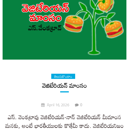
తెలుసుకొందాం
వెజిటేరియన్ మాంసం
0
April 16, 2026
ఎస్. వెంకట్రావు వెజిటేరియన్-నాన్ వెజిటేరియన్ మీమాంస
మనకు, అంటే భారతీయులకు కొత్తేమీ కాదు. వెజిటేరియనిజం