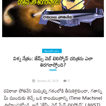
తెలుసుకొందాం
విశ్వ నేత్రం: జేమ్స్ వెబ్ టెలిస్కోప్ చరిత్రను ఎలా
తిరగరాస్తోంది?
0
January 20, 2026
రవిరాజా పోతినేని మిమ్మల్ని గతంలోకి తీసుకెళ్లకుండా, గతాన్ని
మీ ముందుకు తెచ్చే ఒక కాలయంత్రాన్ని (Time Machine)
ఊహించుకోండి. అదే 'జేమ్స్ వెబ్ స్పేస్ టెలిస్కోప్' (JWST).