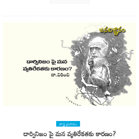
శాస్త్ర ప్రచారం
డార్వినిజం పై మన వ్యతిరేకతకు కారణం?