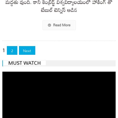
మద్దతు వుంది. కానీ కేంబ్రిడ్జ్ విశ్వవిద్యాలయంలో హాకింగ్ తో
టేబుల్ టెన్నిస్ ఆడిన
Read More
Posts
1
2
Next
pagination
MUST WATCH