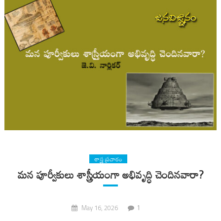
శాస్త్ర ప్రచారం
మన పూర్వీకులు శాస్త్రీయంగా అభివృద్ధి చెందినవారా?
1
May 16, 2026