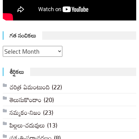
గత సంచికలు
గత
సంచికలు
శీర్షికలు
చరిత్ర ఏమంటుంది
(22)
తెలుసుకొందాం
(20)
నమ్మకం-నిజం
(23)
పిల్లలు-చదువులు
(13)
ప్రకృతి-పర్యావరణం
(8)