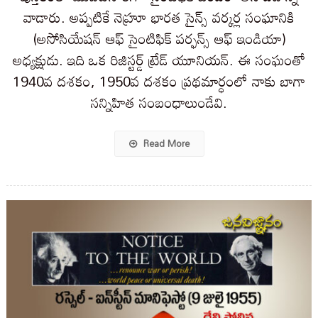
వాడారు. అప్పటికే నెహ్రూ భారత సైన్స్ వర్కర్ల సంఘానికి
(అసోసియేషన్ ఆఫ్ సైంటిఫిక్ పర్ఫన్స్ ఆఫ్ ఇండియా)
అధ్యక్షుడు. ఇది ఒక రిజిస్టర్డ్ ట్రేడ్ యూనియన్. ఈ సంఘంతో
1940వ దశకం, 1950వ దశకం ప్రథమార్ధంలో నాకు బాగా
సన్నిహిత సంబంధాలుండేవి.
Read More