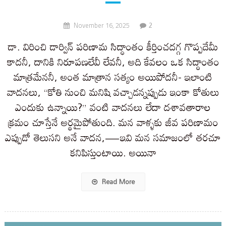
2
November 16, 2025
డా. విరించి డార్విన్ పరిణామ సిద్ధాంతం కీర్తించదగ్గ గొప్పదేమీ
కాదనీ, దానికి నిరూపణలేవీ లేవనీ, అది కేవలం ఒక సిద్ధాంతం
మాత్రమేననీ, అంత మాత్రాన సత్యం అయిపోదనీ- ఇలాంటి
వాదనలు, “కోతి నుంచి మనిషి వచ్చాడన్నప్పుడు ఇంకా కోతులు
ఎందుకు ఉన్నాయి?” వంటి వాదనలు లేదా దశావతారాల
క్రమం చూస్తేనే అర్థమైపోతుంది. మన వాళ్ళకు జీవ పరిణామం
ఎప్పుడో తెలుసని అనే వాదన,—ఇవి మన సమాజంలో తరచూ
కనిపిస్తుంటాయి. అయినా
Read More