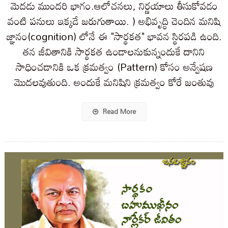
మెదడు ముందరి భాగం.ఆలోచనలు, నిర్ణయాలు తీసుకోవడం
వంటి పనులు ఇక్కడే జరుగుతాయి. ) అభివృద్ధి చెందిన మనిషి
జ్ఞానం(cognition) లోనే ఈ "సార్థకత" భావన స్థిరపడి ఉంది‌.
తన జీవితానికి సార్థకత ఉండాలనుకున్నందుకే దానిని
సాధించడానికి ఒక క్రమత్వం (Pattern) కోసం అన్వేషణ
మొదలవుతుంది‌. అందుకే మనిషిని క్రమత్వం కోరే జంతువు
Read More