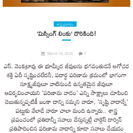
శాస్త్ర ప్రచారం
‘మిస్సింగ్ లింకు’ దొరికింది!
1
March 16, 2026
ఎస్. వెంకట్రావు ఈ భూమ్మీద జీవులను భగవంతుడనే అగోచర
శక్తి ఏదీ సృష్టించలేదనీ, పదార్ధ పరిణామ క్రమంలో భాగంగా
సూక్ష్మజీవులూ వాటినుండి ఉన్నతమైన జీవులూ
ఆవిర్భవించాయని 'పరిణామ వాదం' ఎన్ని సాక్ష్యాలు చూపించి
చెబుతున్నప్పటికీ ఇంకా దాన్ని నమ్మని వారూ, 'సృష్టి వాదాన్నే'
పట్టుకు వేలాడే వారూ చాలా మంది ఉన్నారు.. శాస్త్ర
ప్రపంచంలో ప్రతిదాన్నీ సవాలు చేస్తున్నట్లే చార్లెస్ డార్విన్
ప్రతిపాదించిన పరిణామ వాదాన్ని కూడా సవాలు చేయడం