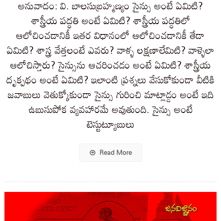
అనువాదం: వి. బాలసుబ్రహ్మణ్యం సైన్సు అంటే ఏమిటి?
శాస్త్రీయ పద్ధతి అంటే ఏమిటి? శాస్త్రీయ పద్ధతిలో
ఆలోచించడానికీ ఇతర విధానంలో ఆలోచించడానికీ తేడా
ఏమిటి? శాస్త్ర వేత్తలంటే ఎవరు? వాళ్ళ లక్షణాలేమిటి? వాళ్ళెలా
ఆలోచిస్తారు? సైన్సును ఆచరించడం అంటే ఏమిటి? శాస్త్రీయ
దృక్పథం అంటే ఏమిటి? ఇలాంటి ప్రశ్నలు వేసుకోకుండా వీటికి
జవాబులు వెతుక్కోకుండా సైన్సు గురించి మాట్లాడ్డం అంటే ఇది
ఉబుసుపోక వ్యవహారమే అవుతుంది. సైన్సు అంటే
టెస్టుట్యూబులు
Read More