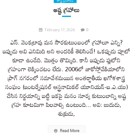
శాస్త్ర ప్రచారం
అష్ట గ్రహాలు
0
February 17, 2026
ఎస్. వెంకట్రావు మన సౌరకుటుంబంలో గ్రహాలూ ఎన్ని?
ఇప్పుడు అవి ఎనిమిది అని అందరికీ తెలిసిందే! ఒకప్పుడు ప్లూటో
కూడా ఉండేది. మొత్తం తొమ్మిది. కానీ ఇప్పుడు ప్లుటోని
గ్రహంగా లెక్కించటం లేదు. 2006లో జాకోస్లోవేకియాలోని
ప్రాగ్ నగరంలో సమావేశమయిన అంతర్జాతీయ ఖగోళశాస్త్ర
సంఘం (ఇంటర్నేషనల్ ఆస్ట్రనామికల్ యూనియన్-ఐ.ఎ.యు)
చేసిన నిర్ణయాన్ని బట్టి ఇకపై మనం సూర్య కుటుంబాన్ని అష్ట
గ్రహ కూటమిగా పిలవాల్సి ఉంటుంది... అవి: బుదుడు,
శుక్రుడు,
Read More