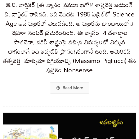
జె.వి. నార్లికర్ [ఈ వ్యాసం ప్రముఖ ఖగోళ శాస్త్రవేత్త జయంత్
వి. నార్లికర్ రాసినది. ఇది మొదట 1985 ఏప్రిల్‌లో Science
Age అనే పత్రికలో వెలువడింది. ఆ పత్రికను బొంబాయిలోని
నెహ్రూ సెంటర్ ప్రచురించింది. ఈ వ్యాసం 4 దశాబ్దాల
పాతదైనా, నకిలీ శాస్త్రంపై వచ్చిన విమర్శలలో ఎక్కువ
భాగంలాగే ఇది ఇప్పటికీ ప్రాసంగికంగానే ఉంది. అమెరికన్
తత్వవేత్త మాస్సిమో పిగ్లియూచ్చి (Massimo Pigliucci) తన
పుస్తకం Nonsense
Read More