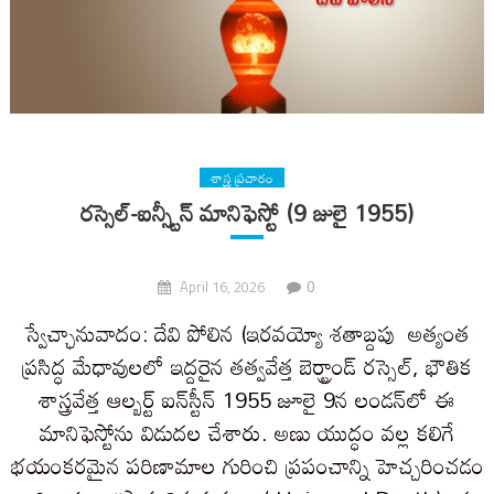
శాస్త్ర ప్రచారం
రస్సెల్-ఐన్స్టీన్ మానిఫెస్టో (9 జులై 1955)
0
April 16, 2026
స్వేచ్ఛానువాదం: దేవి పోలిన (ఇరవయ్యో శతాబ్దపు అత్యంత
ప్రసిద్ధ మేధావులలో ఇద్దరైన తత్వవేత్త బెర్ట్రాండ్ రస్సెల్, భౌతిక
శాస్త్రవేత్త ఆల్బర్ట్ ఐన్‌స్టీన్ 1955 జూలై 9న లండన్‌లో ఈ
మానిఫెస్టోను విడుదల చేశారు. అణు యుద్ధం వల్ల కలిగే
భయంకరమైన పరిణామాల గురించి ప్రపంచాన్ని హెచ్చరించడం