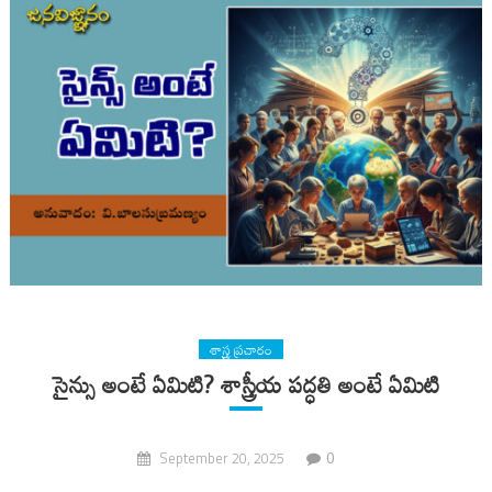
శాస్త్ర ప్రచారం
సైన్సు అంటే ఏమిటి? శాస్త్రీయ పద్ధతి అంటే ఏమిటి
0
September 20, 2025