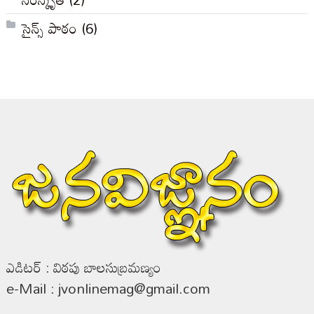
సైన్స్ పాఠం
(6)
ఎడిటర్ : విఠపు బాలసుబ్రమణ్యం
e-Mail : jvonlinemag@gmail.com