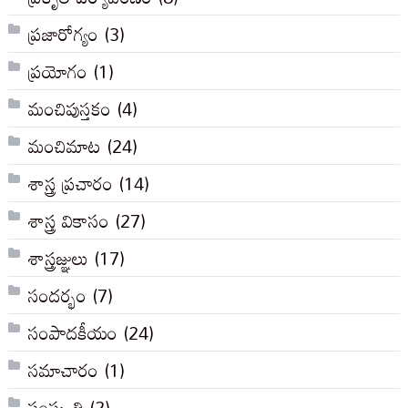
ప్రజారోగ్యం
(3)
ప్రయోగం
(1)
మంచిపుస్తకం
(4)
మంచిమాట
(24)
శాస్త్ర ప్రచారం
(14)
శాస్త్ర వికాసం
(27)
శాస్త్రజ్ఞులు
(17)
సందర్భం
(7)
సంపాదకీయం
(24)
సమాచారం
(1)
సంస్కృతి
(2)