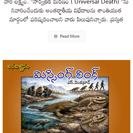
వారి లక్ష్యం. “సార్వత్రిక మరణం ( Universal Death) ”ను
నివారించేందుకు అంతర్జాతీయ విభేదాలను శాంతియుత
మార్గంలో పరిష్కరించాలని వారు పిలుపునిచ్చారు. ప్రస్తుత
Read More