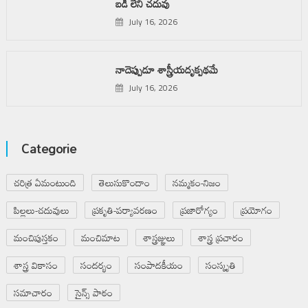
బడి లేని చదువు
July 16, 2026
నాదెప్పుడూ శాస్త్రీయదృక్పథమే
July 16, 2026
Categorie
చరిత్ర ఏమంటుంది
తెలుసుకొందాం
నమ్మకం-నిజం
పిల్లలు-చదువులు
ప్రకృతి-పర్యావరణం
ప్రజారోగ్యం
ప్రయోగం
మంచిపుస్తకం
మంచిమాట
శాస్త్రజ్ఞులు
శాస్త్ర ప్రచారం
శాస్త్ర వికాసం
సందర్భం
సంపాదకీయం
సంస్కృతి
సమాచారం
సైన్స్ పాఠం