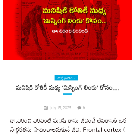
శాస్త్ర ప్రచారం
మనిషికి కోతికీ మధ్య ‘మిస్సింగ్ లింకు’ కోసం…
5
July 15, 2025
డా.విరించి విరివింటి మనిషి తాను జీవించే జీవితానికి ఒక
సార్థకతను సాధించాలనుకునే జీవి. Frontal cortex (