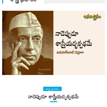
శాస్త్ర ప్రచారం
నాదెప్పుడూ శాస్త్రీయదృక్పథమే