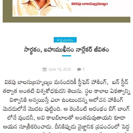
శాస్త్ర ప్రచారం
సార్థకం, బహుముఖీనం నార్లేకర్ జీవితం
1
June 16, 2025
విఠపు బాలసుబ్రహ్మణ్యం మనందరికీ స్టీఫెన్ హాకింగ్, ఐన్ స్టీన్
తర్వాత అంతటి విశ్వశోధకుడని తెలుసు. స్థల కాలాల ఏకత్వాన్ని
విశ్వానికి అన్వయిస్తే ఎలా ఉంటుందన్న ఆలోచన హాకింగ్
మెదడులోనే మొదట పుట్టింది. ఆ రెండింటి ఆరంభం బిగ్ బాంగ్
లోనే వుందనీ, అవి కాలబిలాలతో అంతమవుతాయని కూడా
ఆయన సూత్రీకరించాడు. దీనికిప్పుడు వైజ్ఞానిక ప్రపంచంలో పెద్ద