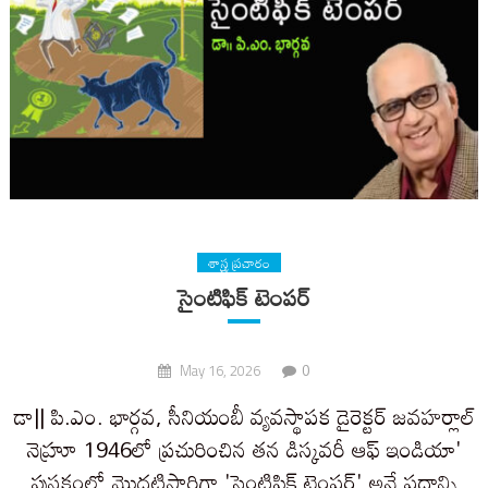
శాస్త్ర ప్రచారం
సైంటిఫిక్ టెంపర్
0
May 16, 2026
డా|| పి.ఎం. భార్గవ, సీనియంబీ వ్యవస్థాపక డైరెక్టర్ జవహర్లాల్
నెహ్రూ 1946లో ప్రచురించిన తన డిస్కవరీ ఆఫ్ ఇండియా'
పుస్తకంలో మొదటిసారిగా 'సైంటిఫిక్ టెంపర్' అనే పదాన్ని