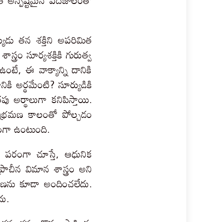
ంత అస్పష్టమైన పదజాలంతో
డు తన శక్తిని అపరిమిత
త్రం సూర్యశక్తికి గురుత్వ
 ఉంటే, ఈ వాక్యాన్ని దానికి
కి అర్థమేంటి? సూర్యుడికి
ు అర్థాలుగా కనిపిస్తాయి.
రిభ్రమణ కాలంతో పోల్చడం
్ధంగా ఉంటుంది.
్ర పరంగా చూస్తే, ఆధునిక
రాచీన విమాన శాస్త్రం అని
వరణను కూడా అందించలేదు.
దు.