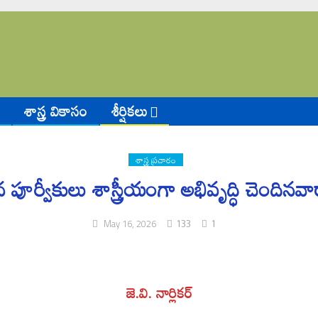
శాస్త్ర వికాసం
శీర్షికలు
శాస్త్ర ప్రచారం
పూర్వీకులు శాస్త్రీయంగా అభివృద్ధి చెందినవ
133
1
May 16, 2026
జె.వి. నార్లికర్