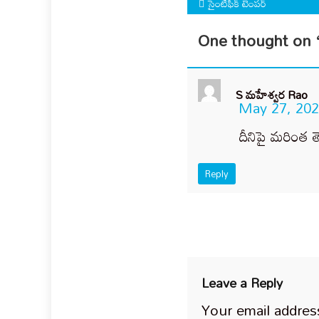
సైంటిఫిక్ టెంపర్
navigation
One thought on 
S మహేశ్వర Rao
May 27, 202
దీనిపై మరింత 
Reply
Leave a Reply
Your email address