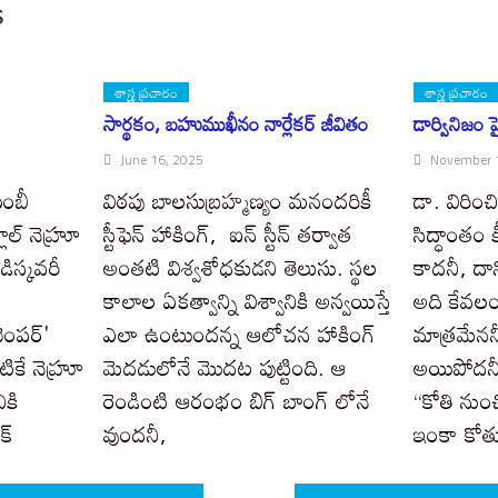
S
శాస్త్ర ప్రచారం
శాస్త్ర ప్రచారం
సార్థకం, బహుముఖీనం నార్లేకర్ జీవితం
డార్వినిజం
June 16, 2025
November 
యంబీ
విఠపు బాలసుబ్రహ్మణ్యం మనందరికీ
డా. విరించ
లాల్ నెహ్రూ
స్టీఫెన్ హాకింగ్, ఐన్ స్టీన్ తర్వాత
సిద్ధాంతం క
ిస్కవరీ
అంతటి విశ్వశోధకుడని తెలుసు. స్థల
కాదనీ, దాన
కాలాల ఏకత్వాన్ని విశ్వానికి అన్వయిస్తే
అది కేవలం
ెంపర్'
ఎలా ఉంటుందన్న ఆలోచన హాకింగ్
మాత్రమేనన
టికే నెహ్రూ
మెదడులోనే మొదట పుట్టింది. ఆ
అయిపోదనీ
ికి
రెండింటి ఆరంభం బిగ్ బాంగ్ లోనే
“కోతి నుంచ
క్
వుందనీ,
ఇంకా కోత