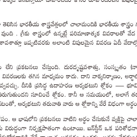
చాలా తెలిసిన భారతీయ శాస్త్రవేత్తలలో చాలామందికి భారతీయ శాస్త్
వుంది . గ్రీకు శాస్త్రంలో ఉన్నట్లే పరిమాణాత్మక వివరాలతో వేద 
శావశాత్తూ ఇప్పటివరకు అలాంటి విపులమైన వివరణ ఏదీ వేదాల్ల
హం లేని ప్రకటనలు చేస్తుంది. దురదృష్టవశాత్తు, సంస్కృతం (నా
ర వివరణలకు తగిన మాధ్యమం కాదు. దాని వాక్యనిర్మాణం, అర్థాల్
ఇవ్వవచ్చు. దీనికి ప్రసిద్ధ ఉదాహరణ ఆర్యభటుని శ్లోకం — భూమి స్
 తిరుగుతుందని సూచించే శ్లోకం. కానీ ఆ సమయంలో, అలాగే తరువా
ంతో, ఆర్యభటుని తరువాతి వారు ఆ శ్లోకాన్ని వేరే విధంగా అర్థం
ం. ఆ భాషలోని ప్రకటనలు వాటిని అర్థం చేసుకునే వ్యక్తిపై చా
ు విరుద్ధంగా నిర్పక్షపాతంగా ఉంటాయి. ఐన్‌స్టీన్ ఒక పరిశోధన