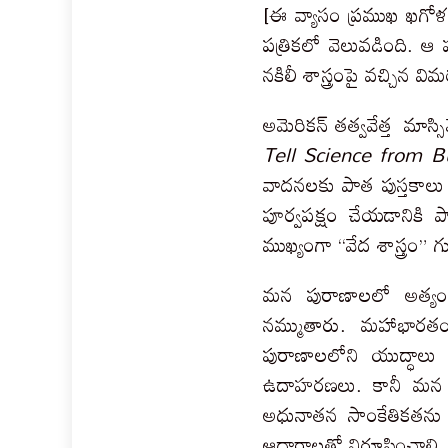
[ఈ వ్యాసం ప్రముఖ ఖగోళ శా
పత్రికలో వెలువడింది. ఆ
నకిలీ శాస్త్రంపై వచ్చిన వ
అమెరికన్ తత్వవేత్త మాస్
Tell Science from B
వాదనలకు పాత పుస్తకాలు
పూర్వపక్షం చేయడానికి
ముఖ్యంగా “వేద శాస్త్రం” గ
మన పురాణాలలో అత్యంత 
నమ్ముతారు. మహాభారతంల
పురాణాలలోని యుద్ధాలు 
ఉదాహరణలు. కానీ మన వేద
అధునాతన సాంకేతికతను 
ఆధారాలతో నిరూపించాలి.