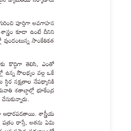
రం గురించి పూర్తిగా అవగాహన
శాస్త్రం కూడా ఉంటే దీనిని
ో వుందంటున్న సాంకేతికత
కు కొద్దిగా తెలిసి, ఎంతో
లో ఉన్న సౌలభ్యం వల్ల ఒకే
థిర నక్షత్రాల నేపథ్యానికి
తి శతాబ్దాల్లో భూకేంద్ర
 చేసుకున్నారు.
లా ఆధారపడతాయి. శాస్త్రీయ
ా పత్రం రాస్తే, అతను ఏమి