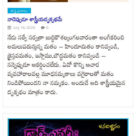
శాస్త్ర ప్రచారం
నాదెప్పుడూ శాస్త్రీయదృక్పథమే
0
July 16, 2026
నేడు సర్వే సర్వత్రా బుద్ధికౌశల్యంగలవారంతా అంగీకరించి
అమలుపరుస్తున్న మతం – హిందూమతం కానివ్వండి,
క్రైస్తవమతం, ఇస్లాము,బౌద్ధమతం కానివ్వండి –
నన్నెప్పుడూ ఆకర్షించలేదు. ఏవో కొన్ని ఆచార
వ్యవహారాలవల్ల మూఢనమ్మకాలు వగైరాలతో మతం
నిండిపోయిందని నా నమ్మకం. అందుచే అది శాస్త్రీయమైన
దృక్పథం మాత్రం కాదు.