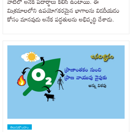
వాటిలో అనేక పదార్థాలు కలిసి ఉంటాయి. ఈ
మిశ్రమాలలోని ఉపయోగకరమైన భాగాలను విడదీయడం
కోసం మానవుడు అనేక పద్ధతులను అభివృద్ధి చేశాడు.
తెలుసుకొందాం