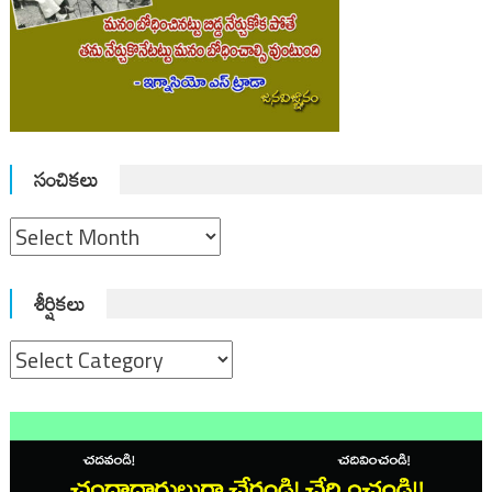
సంచికలు
సంచికలు
శీర్షికలు
శీర్షికలు