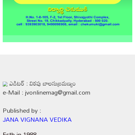
ఎడిటర్ : విఠపు బాలసుబ్రమణ్యం
e-Mail : jvonlinemag@gmail.com
Published by :
JANA VIGNANA VEDIKA
Estb in 1988