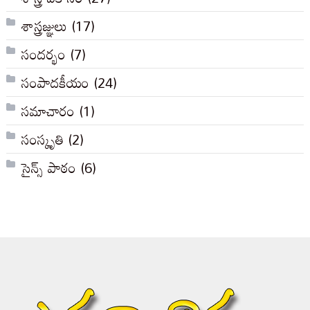
శాస్త్రజ్ఞులు
(17)
సందర్భం
(7)
సంపాదకీయం
(24)
సమాచారం
(1)
సంస్కృతి
(2)
సైన్స్ పాఠం
(6)