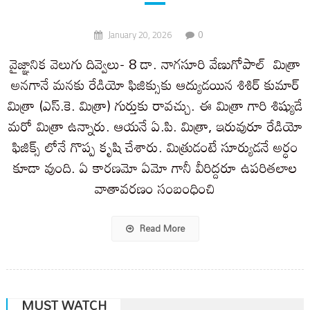
0
January 20, 2026
వైజ్ఞానిక వెలుగు దివ్వెలు- 8 డా. నాగసూరి వేణుగోపాల్ మిత్రా
అనగానే మనకు రేడియో ఫిజిక్సుకు ఆద్యుడయిన శిశిర్ కుమార్
మిత్రా (ఎస్.కె. మిత్రా) గుర్తుకు రావచ్చు. ఈ మిత్రా గారి శిష్యుడే
మరో మిత్రా ఉన్నారు. ఆయనే ఏ.పి. మిత్రా, ఇరువురూ రేడియో
ఫిజిక్స్ లోనే గొప్ప కృషి చేశారు. మిత్రుడంటే సూర్యుడనే అర్ధం
కూడా వుంది. ఏ కారణమో ఏమో గానీ వీరిద్దరూ ఉపరితలాల
వాతావరణం సంబంధించి
Read More
MUST WATCH