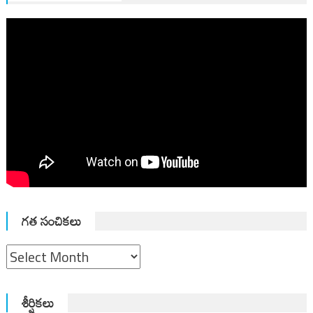
గత సంచికలు
గత
సంచికలు
శీర్షికలు