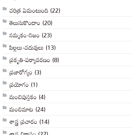
చరిత్ర ఏమంటుంది
(22)
తెలుసుకొందాం
(20)
నమ్మకం-నిజం
(23)
పిల్లలు-చదువులు
(13)
ప్రకృతి-పర్యావరణం
(8)
ప్రజారోగ్యం
(3)
ప్రయోగం
(1)
మంచిపుస్తకం
(4)
మంచిమాట
(24)
శాస్త్ర ప్రచారం
(14)
శాస్త్ర వికాసం
(27)