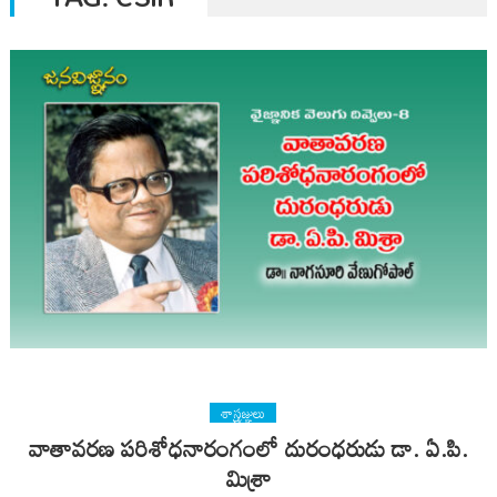
శాస్త్రజ్ఞులు
వాతావరణ పరిశోధనారంగంలో దురంధరుడు డా. ఏ.పి.
మిశ్రా