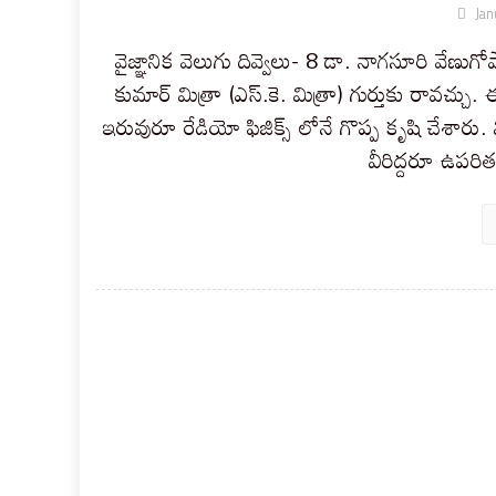
Jan
వైజ్ఞానిక వెలుగు దివ్వెలు- 8 డా. నాగసూరి వేణుగ
కుమార్ మిత్రా (ఎస్.కె. మిత్రా) గుర్తుకు రావచ్చు.
ఇరువురూ రేడియో ఫిజిక్స్ లోనే గొప్ప కృషి చేశార
వీరిద్దరూ ఉపర