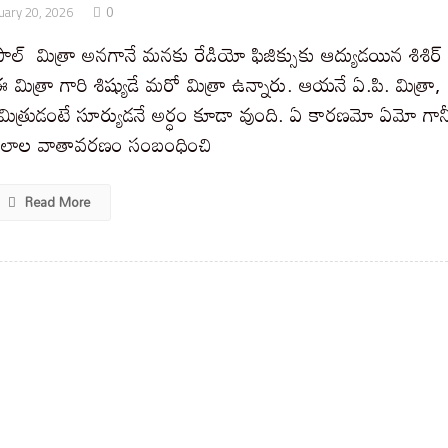
0
uary 20, 2026
ోపాల్ మిత్రా అనగానే మనకు రేడియో ఫిజిక్సుకు ఆద్యుడయిన శిశిర్
 ఈ మిత్రా గారి శిష్యుడే మరో మిత్రా ఉన్నారు. ఆయనే ఏ.పి. మిత్రా,
ు. మిత్రుడంటే సూర్యుడనే అర్ధం కూడా వుంది. ఏ కారణమో ఏమో గాన
ితలాల వాతావరణం సంబంధించి
Read More