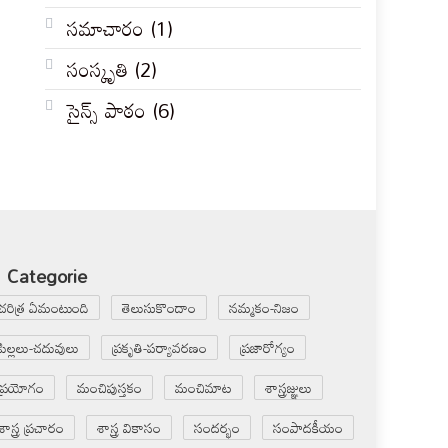
సమాచారం
(1)
సంస్కృతి
(2)
సైన్స్ పాఠం
(6)
Categorie
చరిత్ర ఏమంటుంది
తెలుసుకొందాం
నమ్మకం-నిజం
పిల్లలు-చదువులు
ప్రకృతి-పర్యావరణం
ప్రజారోగ్యం
ప్రయోగం
మంచిపుస్తకం
మంచిమాట
శాస్త్రజ్ఞులు
శాస్త్ర ప్రచారం
శాస్త్ర వికాసం
సందర్భం
సంపాదకీయం