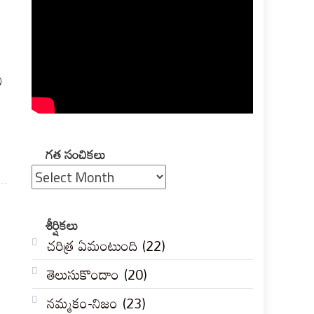
ీ
గత
గత సంచికలు
సంచికలు
శీర్షికలు
చరిత్ర ఏమంటుంది
(22)
తెలుసుకొందాం
(20)
నమ్మకం-నిజం
(23)