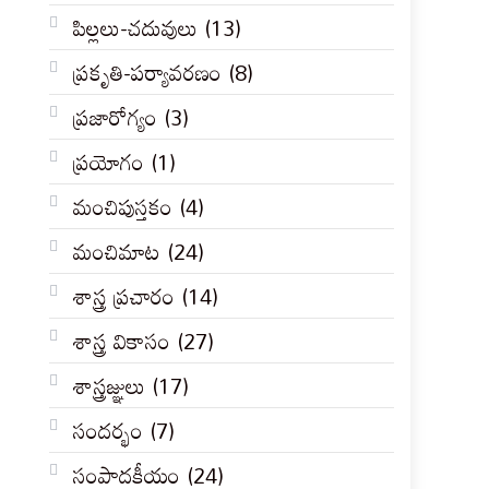
పిల్లలు-చదువులు
(13)
ప్రకృతి-పర్యావరణం
(8)
ప్రజారోగ్యం
(3)
ప్రయోగం
(1)
మంచిపుస్తకం
(4)
మంచిమాట
(24)
శాస్త్ర ప్రచారం
(14)
శాస్త్ర వికాసం
(27)
శాస్త్రజ్ఞులు
(17)
సందర్భం
(7)
సంపాదకీయం
(24)