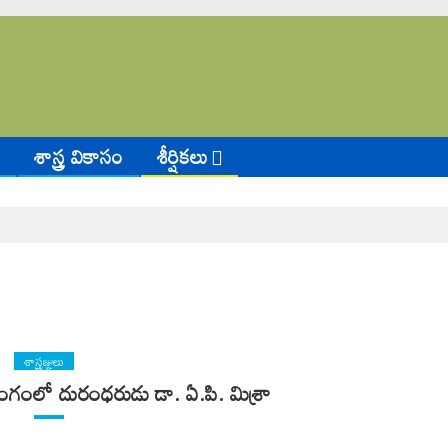
శాస్త్ర వికాసం
శీర్షికలు
శాస్త్రజ్ఞులు
ంలో దురంధరుడు డా. ఏ.పి. మిశ్రా