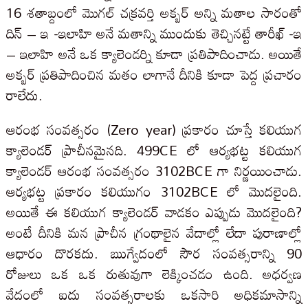
16 శతాబ్దంలో మొగల్ చక్రవర్తి అక్బర్ అన్ని మతాల సారంతో
దిన్ – ఇ -ఇలాహి అనే మతాన్ని ముందుకు తెచ్చినట్టే తారీఖ్ -ఇ
– ఇలాహి అనే ఒక క్యాలెండర్ని కూడా ప్రతిపాదించాడు. అయితే
అక్బర్ ప్రతిపాదించిన మతం లాగానే దీనికి కూడా పెద్ద ప్రచారం
రాలేదు.
ఆరంభ సంవత్సరం (Zero year) ప్రకారం చూస్తే కలియుగ
క్యాలెండర్ ప్రాచీనమైనది. 499CE లో ఆర్యభట్ట కలియుగ
క్యాలెండర్ ఆరంభ సంవత్సరం 3102BCE గా నిర్ణయించాడు.
ఆర్యభట్ట ప్రకారం కలియుగం 3102BCE లో మొదలైంది.
అయితే ఈ కలియుగ క్యాలెండర్ వాడకం ఎప్పుడు మొదలైంది?
అంటే దీనికి మన ప్రాచీన గ్రంథాలైన వేదాల్లో లేదా పురాణాల్లో
ఆధారం దొరకదు. ఋగ్వేదంలో సౌర సంవత్సరాన్ని 90
రోజులు ఒక ఒక రుతువుగా లెక్కించడం ఉంది. అధర్వణ
వేదంలో ఐదు సంవత్సరాలకు ఒకసారి అధికమాసాన్ని