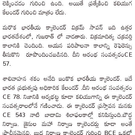
లెక్కించడం గురించి ఉంది. అయితే ప్రత్యేకించి కలియుగ
కేలండర్ గురించి మాత్రం లేదు.
మరొక భారతీయ క్యాలెండర్ విక్రమ్ సావన్ ఇది ఉత్తర
భారతదేశంలో, గుజరాత్ లో వాడతారు. విక్రమాదిత్య చక్రవర్తి
కాలానికి చెందింది. ఆయన పరిపాలనా కాలాన్ని రెఫెరెన్సు
తీసుకొని రూపొందించబడినది. దీని ఆరంభ సంవత్సరంCE
57.
శాలివాహన శకం అనేది ఇంకొక భారతీయ క్యాలెండర్. ఇదే
భారత ప్రభుత్వపు అధికారిక కేలండర్ .దీని ఆరంభ సంవత్సరం
CE 78. నిజానికి ఆర్యభట్ట కూడా కలియుగాన్ని ఈ క్యాలెండర్
సంవత్సరాలలోనే గణించాడు. ఈ క్యాలెండర్ ప్రస్తావన మనకు
CE 543 నాటి బాదామి శిలాఫలకాల్లో కనిపిస్తుంది.బౌద్ధ
నిర్వాణ. జైనుల మహా నిర్వాణ క్యాలెండర్లు కూడా అంతే
ప్రాచీనమైనవి. బుద్ధ నిర్వాణ క్యాలెండర్ గురించి BCE ఒకటో