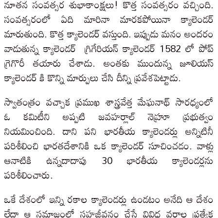
నూతన సంవత్సర శుభాకాంక్షలు! కొత్త సంవత్సరం వచ్చింది.
సంవత్సరంలో ఏది మారినా మారకపోయినా క్యాలెండర్
మారుతుంది. కొత్త క్యాలెండర్ వస్తుంది. ఇప్పుడు మనం అందరం
వాడుతున్న క్యాలెండర్ గ్రిగేరియన్ క్యాలెండర్ 1582 లో పోప్
గ్రెగొరీ తయారు చేశాడు. అంతకు ముందున్న జూలియస్
క్యాలెండర్ కి కొన్ని మార్పులు చేసి దీన్ని ప్రవేశపెట్టాడు.
స్వాతంత్రం వచ్చాక ప్రముఖ శాస్త్రవేత్త మేఘనాథ్ సారధ్యంలో
ఓ కమిటీని అప్పటి జవహర్లాల్ నెహ్రూ ప్రభుత్వం
నియమించింది. దాని పని భారతీయ క్యాలెండర్లు అన్నిటినీ
పరిశీలించి భారతదేశానికి ఒక క్యాలెండర్ సూచించడం. వాళ్లు
ఆనాటికి ఉన్నదాదాపు 30 భారతీయ క్యాలెండర్లను
పరిశీలించారు.
ఒకే దేశంలో ఇన్ని రకాల క్యాలెండర్లు ఉండటం అనేది ఆ దేశం
లేదా ఆ సమాజంలో సహజీవనం చేసే వివిధ వర్గాల ప్రత్యేక