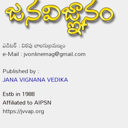
ఎడిటర్ : విఠపు బాలసుబ్రమణ్యం
e-Mail : jvonlinemag@gmail.com
Published by :
JANA VIGNANA VEDIKA
Estb in 1988
Affiliated to AIPSN
https://jvvap.org