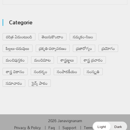
Categorie
చరిత్ర ఏమంటుంది
తెలుసుకొందాం
నమ్మకం-నిజం
పిల్లలు-చదువులు
ప్రకృతి-పర్యావరణం
ప్రజారోగ్యం
ప్రయోగం
మంచిపుస్తకం
మంచిమాట
శాస్త్రజ్ఞులు
శాస్త్ర ప్రచారం
శాస్త్ర వికాసం
సందర్భం
సంపాదకీయం
సంస్కృతి
సమాచారం
సైన్స్ పాఠం
2026 Janavignanam
Light
Dark
Privacy & Policy
Faq
Support
Terms & Condition