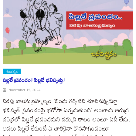
సందర్భం
పిల్లలే ప్రపంచం! పిల్లలే భవిష్యత్తు!
November 15, 2024
విఠపు బాలసుబ్రహ్మణ్యం "నిండు గర్భిణిని చూసినప్పుడల్లా
భవిష్యత్ ప్రపంచంపై భరోసా ఏర్పడుతుంది" అంటాడు ఆరుద్ర.
చరిత్రలో పిల్లలే ప్రపంచమని నమ్మని కాలం అంటూ ఏదీ లేదు.
అసలు పిల్లలే లేకుంటే ఏ జాతికైనా కొనసాగింపంటూ