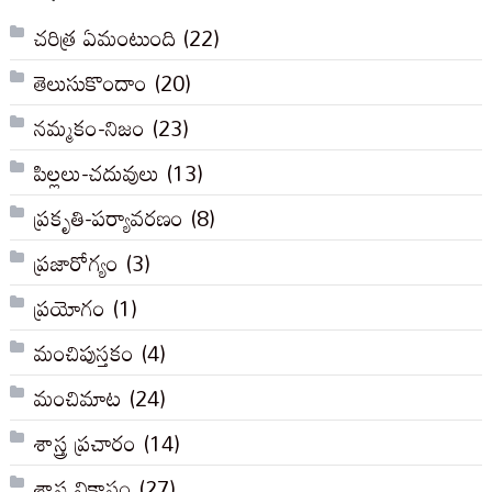
చరిత్ర ఏమంటుంది
(22)
తెలుసుకొందాం
(20)
నమ్మకం-నిజం
(23)
పిల్లలు-చదువులు
(13)
ప్రకృతి-పర్యావరణం
(8)
ప్రజారోగ్యం
(3)
ప్రయోగం
(1)
మంచిపుస్తకం
(4)
మంచిమాట
(24)
శాస్త్ర ప్రచారం
(14)
శాస్త్ర వికాసం
(27)