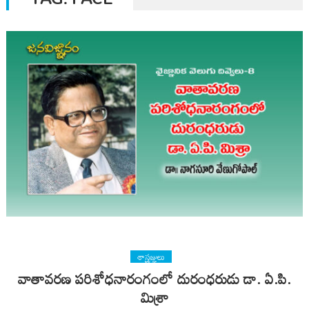
శాస్త్రజ్ఞులు
వాతావరణ పరిశోధనారంగంలో దురంధరుడు డా. ఏ.పి.
మిశ్రా