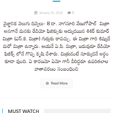
0
January 20, 2026
వైజ్ఞానిక వెలుగు దివ్వెలు- 8 డా. నాగసూరి వేణుగోపాల్ మిత్రా
అనగానే మనకు రేడియో ఫిజిక్సుకు ఆద్యుడయిన శిశిర్ కుమార్
మిత్రా (ఎస్.కె. మిత్రా) గుర్తుకు రావచ్చు. ఈ మిత్రా గారి శిష్యుడే
మరో మిత్రా ఉన్నారు. ఆయనే ఏ.పి. మిత్రా, ఇరువురూ రేడియో
ఫిజిక్స్ లోనే గొప్ప కృషి చేశారు. మిత్రుడంటే సూర్యుడనే అర్ధం
కూడా వుంది. ఏ కారణమో ఏమో గానీ వీరిద్దరూ ఉపరితలాల
వాతావరణం సంబంధించి
Read More
MUST WATCH