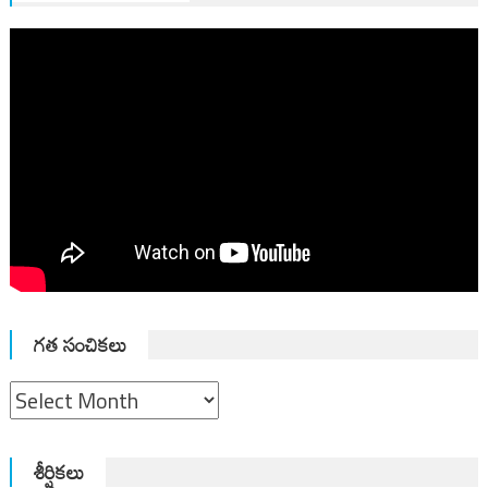
గత సంచికలు
గత
సంచికలు
శీర్షికలు