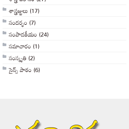
శాస్త్రజ్ఞులు
(17)
సందర్భం
(7)
సంపాదకీయం
(24)
సమాచారం
(1)
సంస్కృతి
(2)
సైన్స్ పాఠం
(6)