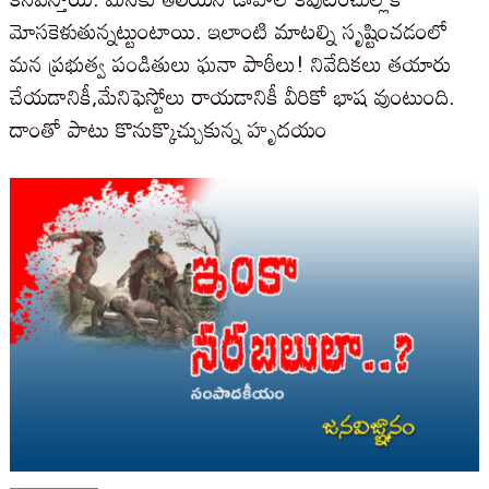
మోసకెళుతున్నట్టుంటాయి. ఇలాంటి మాటల్ని సృష్టించడంలో
మన ప్రభుత్వ పండితులు ఘనా పాఠీలు! నివేదికలు తయారు
చేయడానికీ,మేనిఫెస్టోలు రాయడానికీ వీరికో భాష వుంటుంది.
దాంతో పాటు కొనుక్కొచ్చుకున్న హృదయం