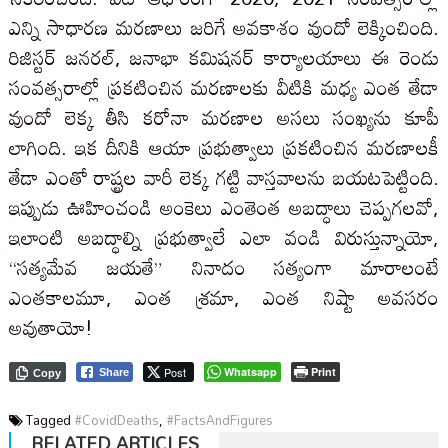
ఎన్ని సాధారణ మరణాలు జరిగే అవకాశం వుందో లెక్కించింది.
రిజిస్టర్ జనరల్, జనాభా కమిషనర్ కార్యాలయాలు ఈ రెండు
సంవత్సరాల్లో ప్రకటించిన మరణాలకు వీటికి మధ్య ఎంత తేడా
వుందో లెక్క తీసి కరోనా మరణాల అసలు సంఖ్యను కూపీ
లాగింది. ఇక దీనికి ఆయా ప్రభుత్వాలు ప్రకటించిన మరణాలకీ
తేడా ఎంతో రాష్ట్రల వారీ లెక్క గట్టి వాస్తవాలను బయటపెట్టింది.
ఇప్పుడు ఊహించండి అంకెలు ఎంతెంత అబద్ధాలు చెప్పగలవో,
ఇలాంటి అబద్ధాల్ని ప్రభుత్వాలే ఎలా వండి విరుస్తున్నాయో,
“సత్యమేవ జయతే” నినాదం సత్యంగా మారాలంటే
ఎంతకాలమూ, ఎంత శ్రమా, ఎంత నిష్టా అవసరం
అవుతాయో!
Post
Whatsapp
Print
Share
Copy
Tagged
#CovidDeaths
,
#FactsAndFigures
RELATED ARTICLES