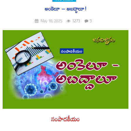
అంకెలూ – అబద్ధాలూ!
1273
3
May 18, 2025
సంపాదకీయం