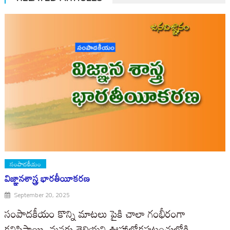
సంపాదకీయం
విజ్ఞానశాస్త్ర భారతీయీకరణ
September 20, 2025
సంపాదకీయం కొన్ని మాటలు పైకి చాలా గంభీరంగా
కనిపిస్తాయి. మనకు తెలియని ఊహాలోకపుటంచుల్లోకి