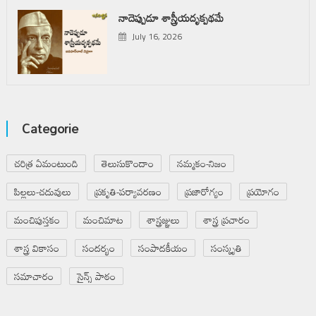
నాదెప్పుడూ శాస్త్రీయదృక్పథమే
July 16, 2026
Categorie
చరిత్ర ఏమంటుంది
తెలుసుకొందాం
నమ్మకం-నిజం
పిల్లలు-చదువులు
ప్రకృతి-పర్యావరణం
ప్రజారోగ్యం
ప్రయోగం
మంచిపుస్తకం
మంచిమాట
శాస్త్రజ్ఞులు
శాస్త్ర ప్రచారం
శాస్త్ర వికాసం
సందర్భం
సంపాదకీయం
సంస్కృతి
సమాచారం
సైన్స్ పాఠం