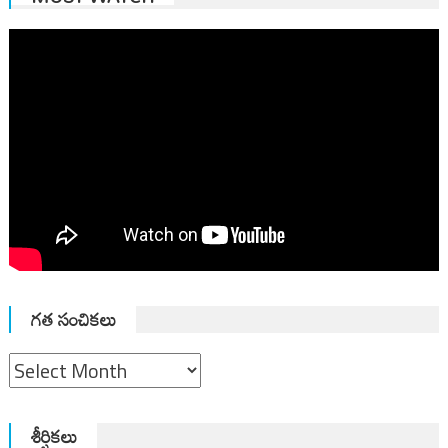
గత సంచికలు
గత
సంచికలు
శీర్షికలు