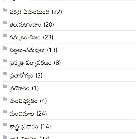
చరిత్ర ఏమంటుంది
(22)
తెలుసుకొందాం
(20)
నమ్మకం-నిజం
(23)
పిల్లలు-చదువులు
(13)
ప్రకృతి-పర్యావరణం
(8)
ప్రజారోగ్యం
(3)
ప్రయోగం
(1)
మంచిపుస్తకం
(4)
మంచిమాట
(24)
శాస్త్ర ప్రచారం
(14)
శాస్త్ర వికాసం
(27)