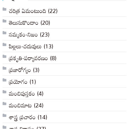
చరిత్ర ఏమంటుంది
(22)
తెలుసుకొందాం
(20)
నమ్మకం-నిజం
(23)
పిల్లలు-చదువులు
(13)
ప్రకృతి-పర్యావరణం
(8)
ప్రజారోగ్యం
(3)
ప్రయోగం
(1)
మంచిపుస్తకం
(4)
మంచిమాట
(24)
శాస్త్ర ప్రచారం
(14)
శాస్త్ర వికాసం
(27)