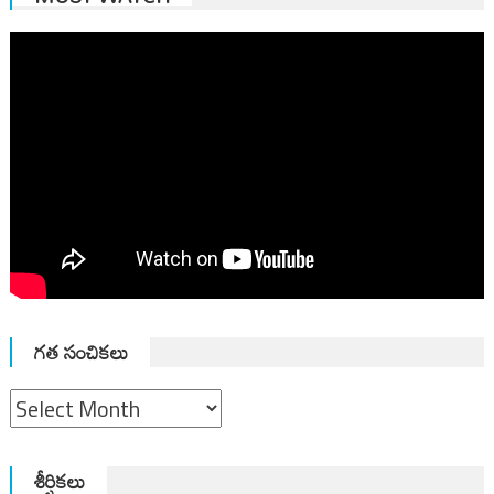
గత సంచికలు
గత
సంచికలు
శీర్షికలు