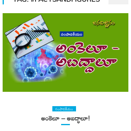
సంపాదకీయం
అంకెలూ – అబద్ధాలూ!