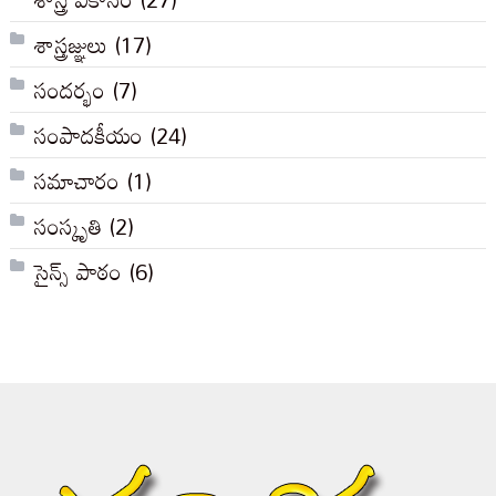
శాస్త్రజ్ఞులు
(17)
సందర్భం
(7)
సంపాదకీయం
(24)
సమాచారం
(1)
సంస్కృతి
(2)
సైన్స్ పాఠం
(6)