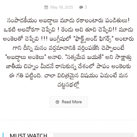
3
May 18, 2025
సంపాదకీయం అబద్ధాలు మూడు రకాలంటారు పండితులు!
ఒకటి అలవోకగా చెప్పేవి ! రెండు ఆచి తూచి చెప్పేవి!! మూడు
అంకెలతో చెప్పేవి !!! ఇంగ్లీషులో "ఫాక్ట్స్అండ్ ఫిగర్స్" అంటారు
గాని దీన్ని మనం వర్తమానానికి వర్తింపజేసి చెప్పాలంటే
"అబద్ధాలు అంకెలు" అనాలి. "సత్యమేవ జయతే" అని సాక్షాత్తు
జాతీయ చిహ్నం మీదనే రాసుకున్న దేశంలో పాపం అంకెలకు
ఈ గతి పట్టింది. చాలా విచిత్రమైన విషయం ఏమంటే మన
చట్టసభల్లో
Read More
MUST WATCH