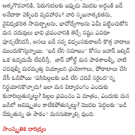
ఆత్మగౌరవానికి, పెరుగుదలకు ఇప్పుడు మొదట అద్దంకి బడే
అనేదాకా వెళ్ళింది వ్యవహారం! వారి సృజనాత్మకతను,
వైవిధ్యభరిత సామర్ధ్యాలను, భావోద్వేగాలను ఏమీ పట్టించుకోని
మన చదువులు భావి ప్రపంచానికి తెచ్చే నష్టం ఎవరూ
పూడ్చలేనిదనీ, అసలు బడే సర్వ విధ్వంసకురాలనీ కొత్త వాదాలు
ముందుకొస్తున్నాయి. “బడి లేని సమాజం” కోసం ఇవాన్ ఇల్యిచ్
ఒక ఉద్యమమే లేవదీస్తే, జాన్ హోల్ట్ మన పాఠశాలల్నీ, వాటి
చదవుల్నీ మరమ్మత్తు చెయ్యాలని ప్రయోగాలు, పోరాటాలు చేసి
చేసీ ఓడిపోయి “పసిపిల్లలకు బడి లేని చదివే సరైంద”న్న
నిర్ణయానికొచ్చాడు! ఇలా మన విద్యారంగం ఎందుకు
కునారిల్లుతున్నట్టు? పిల్లల ప్రపంచం ఏ మాత్రం, ఎందుకు మన
బడిలో ఆవిష్కృతం కాలేకపోతున్నట్టు? మొదట పెద్దలకు “బడి
నేర్పుతున్న ఈ పాఠం” మనసుకెక్కాల్సి వుంది.
సాంస్కృతిక దారిద్య్రం