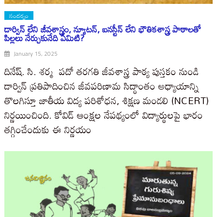
సందర్భం
డార్విన్‌ లేని జీవశాస్త్రం, న్యూటన్‌, ఐనస్టీన్‌ లేని భౌతికశాస్త్ర పాఠాలతో
పిల్లలు నేర్చుకునేది ఏమిటి?
January 15, 2025
దినేష్‌. సి. శర్మ పదో తరగతి జీవశాస్త్ర పాఠ్య పుస్తకం నుండి
డార్విన్‌ ప్రతిపాదించిన జీవపరిణామ సిద్ధాంతం అధ్యాయాన్ని
తొలగిస్తూ జాతీయ విద్య పరిశోధన, శిక్షణ మండలి (NCERT)
నిర్ణయించింది. కోవిడ్‌ ఆంక్షల నేపథ్యంలో విద్యార్థులపై భారం
తగ్గించేందుకు ఈ నిర్ణయం