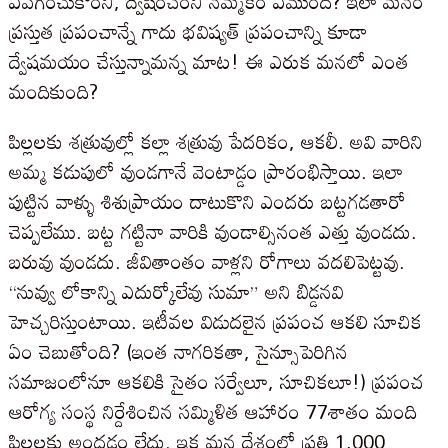
ఏవగించుకోరనీ, ద్వేషించరనీ నమ్మకం ఏముంది? ఇలా మనం
ప్రస్తుత ప్రపంచాన్నే గాదు భవిష్యత్ ప్రపంచాన్ని కూడా
ద్వేషమయం చేస్తున్నామన్న మాట! ఈ ఎరుక మనలో ఎంత
మందికుంది?
పిల్లలకు శత్రువుల్లో కల్లా శత్రువు పేదరికం, ఆకలీ. అవి వారిని
అమ్మ కడుపులో వుండగానే వెంటాడ్డం ప్రారంభిస్తాయి. ఇలా
పుట్టిన వాళ్ళు శిశుప్రాయం దాటుకొని ఎందరు బట్టగడతారో
చెప్పలేము. బట్ట గట్టినా వారికి వుండాల్సినంత ఎత్తు వుండదు.
బరువు వుండదు. జీవితాంతం వాళ్లని రోగాలు వదలిపెట్టవు.
“నువ్వు లోకాన్ని ఎదుర్కోలేవు సుమా” అని బిడ్డనవి
హెచ్చరిస్తుంటాయి. ఇటీవల విడుదలైన ప్రపంచ ఆకలి సూచిక
ఏం చెబుతోంది? (ఇంత నాగరికతా, సైన్సూపెరిగిన
సమాజంలోనూ ఆకలికి సైతం సర్వేలూ, సూచికలూ!) ప్రపంచ
ఆరోగ్య సంస్థ నిర్దేశించిన సమ్మిళిత ఆహారం 77శాతం మంది
పిల్లలకు అందడం లేదు. ఇక మన దేశంలో ప్రతి 1,000