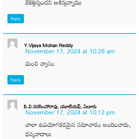
రేకెత్తిస్తుందని ఆశిస్తున్నాము
Reply
Y.Vijaya Mohan Reddy
November 17, 2024 at 10:28 am
మంచి వ్యాసం
Reply
పి.వి.నరసింహారావు, యూటియఫ్, ఏలూరు
November 17, 2024 at 10:12 pm
చాలా ఉపయోగకరమైన సమాచారం అందించారు,
ధన్యవాదాలు