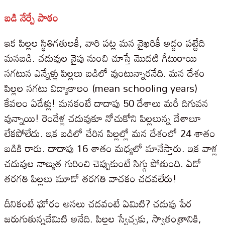
బడి నేర్పే పాఠం
ఇక పిల్లల స్థితిగతులకీ, వారి పట్ల మన వైఖరికీ అద్దం పట్టేది
మనబడి. చదువుల వైపు నుంచి చూస్తే మొదటి గీటురాయి
సగటున ఎన్నేళ్లు పిల్లలు బడిలో వుంటున్నారనేది. మన దేశం
పిల్లల సగటు విద్యాకాలం (mean schooling years)
కేవలం ఏడేళ్లు! మనకంటే దాదాపు 50 దేశాలు మరీ దిగువన
వున్నాయి! రెండేళ్ల చదువుకూ నోచుకోని పిల్లలున్న దేశాలూ
లేకపోలేదు. ఇక బడిలో చేరిన పిల్లల్లో మన దేశంలో 24 శాతం
బడికి రారు. దాదాపు 16 శాతం మధ్యలో మానేస్తారు. ఇక వాళ్ల
చదువుల నాణ్యత గురించి చెప్పుకుంటే సిగ్గు పోతుంది. ఏడో
తరగతి పిల్లలు మూడో తరగతి వాచకం చదవలేరు!
దీనికంటే ఘోరం అసలు చదవంటే ఏమిటి? చదువు పేర
జరుగుతున్నదేమిటి అనేది. పిల్లల స్వేచ్ఛకు, స్వాతంత్రానికి,