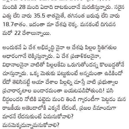
మందికి 28 మంది ఏడాది దాటకుండానే మరణిస్తున్నారు. సరైన
ఎత్తు లేని వారు 35.5 శాతమైతే, తగినంత బరువు లేని వారు
18.7శాతం. ఇదంతా మా దేశపు లెక్క. మనకంటే దిగువన
మరో 22 దేశాలున్నాయి.
అందుకనే ఏ దేశ అభివృద్ధి నైనా ఆ దేశపు పిల్లల స్థితిగతుల
ఆధారంగానే లెక్కిస్తున్నారు. ఏ దేశ ప్రణాళికలనైనా,
విధానాలనైనా వాటితో పిల్లలకేమి ఒరుగుతోందన్న కొలబద్దతోనే
చూస్తున్నారు. ఒక్క మెతుకు పట్టుకుంటే అన్నమంతా ఉడికిందో
లేదో తెలిసినట్టే ఆయా దేశాల పిల్లల్ని చూస్తే వాటి ప్రభుత్వాల
ప్రచారార్భటాల బండారమంతా బయటపడిపోతుంది! పసి
బిడ్డలందరి నోటికి పట్టెడు మంచి తిండి గ్యారంటీగా పెట్డడం మన
రాజకీయ అజెండాలోకి ఎక్కనే లేదంటే, ప్రజల డిమాండుగా
మారనే లేదనుకుంటే ఏమనుకోవాలి?
మనమెక్కడున్నామనుకోవాలి?