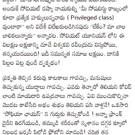
అందుకే సోవియట్ రష్యా నాయకుల్ని “మీ సోషలిస్టు రాజ్యంలో
కూడా ప్రత్యేక హక్కులున్నవారు ( Privileged class)
వుంటారా” అని విదేశీ విలేఖరులడిగినపుడు “లేకేం? మా బాల
బాలికలున్నారు” అన్నారట. సోవియట్ యూనియన్ లోని ఈ
విలక్షణ లక్షణాన్ని చూచే విశ్వకవి రవీంద్రుడు విస్తుపోయి,
తన్మయుడయింది! ఇదీ సమున్నత సమాజ లక్షణం. దానికి
పిల్లల పట్ల వుండే దృక్పథం!
ప్రకృతి తెచ్చిన కరువు కాటకాలు గావచ్చు, మనుషులు
తెచ్చుకున్న యుద్ధాలు గావచ్చు. ఎవరు తెచ్చారో తెలియని కోవిడ్
లాంటి మాయదారి ఉపద్రవాలు గావచ్చు. ఏవి ముంచుకొచ్చినా
మొదట కాటేసేది అభం శుభం తెలియని పసి వాళ్లనే! ఒకసారి
“సోఫియా ఛాయస్” ని గుర్తుకు తెచ్చుకోండి ! అన్నా ఫ్రాంక్
డైరీని తిరగేయండి, తమ్ముడి శరీరంతో స్మశానం దగ్గర క్యూలో
నిలబడ్డ జర్మనీ పిల్లోడి ఫోటోని చూడండి! చరిత్ర తన