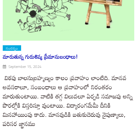
సందర్భం
మారుతున్న గురుశిష్య ప్రేమానుబంధాలు!
September 15, 2024
విఠపు బాలసుబ్రహ్మణ్యం కాలం ప్రవాహం లాంటిది. మానవ
అవసరాలూ, సంబంధాలు ఆ ప్రవాహంలో నిరంతరం
మారుతుంటాయి. వాటికి తగ్గ విలువలూ ఏర్పడి సమాజపు అన్ని
పొరల్లోకి విస్తరిస్తూ వుంటాయి. విద్యారంగమేమీ దీనికి
మినహాయింపు కాదు. మానవుడికి బతుకుదెరువు నైపుణ్యాలు,
పరిసర జ్ఞానము