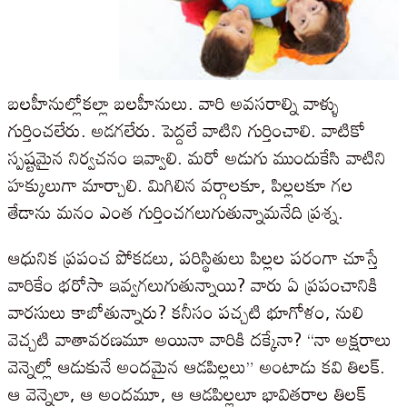
బలహీనుల్లోకల్లా బలహీనులు. వారి అవసరాల్ని వాళ్ళు
గుర్తించలేరు. అడగలేరు. పెద్దలే వాటిని గుర్తించాలి. వాటికో
స్పష్టమైన నిర్వచనం ఇవ్వాలి. మరో అడుగు ముందుకేసి వాటిని
హక్కులుగా మార్చాలి. మిగిలిన వర్గాలకూ, పిల్లలకూ గల
తేడాను మనం ఎంత గుర్తించగలుగుతున్నామనేది ప్రశ్న.
ఆధునిక ప్రపంచ పోకడలు, పరిస్థితులు పిల్లల పరంగా చూస్తే
వారికేం భరోసా ఇవ్వగలుగుతున్నాయి? వారు ఏ ప్రపంచానికి
వారసులు కాబోతున్నారు? కనీసం పచ్చటి భూగోళం, నులి
వెచ్చటి వాతావరణమూ అయినా వారికి దక్కేనా? “నా అక్షరాలు
వెన్నెల్లో ఆడుకునే అందమైన ఆడపిల్లలు” అంటాడు కవి తిలక్.
ఆ వెన్నెలా, ఆ అందమూ, ఆ ఆడపిల్లలూ భావితరాల తిలక్