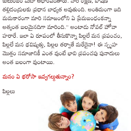
కుటుంబం మీదా ఆధారపడతారు. వారి రక్షణ, పోషణ
తల్లిదండ్రులకు ప్రధాన బాధ్యత అవుతుంది. అంతిమంగా ఇది
మమకారంగా మారి సమాజంలోని ఏ ప్రేమబంధంకన్నా
అత్యంత బలమైనదిగా మారింది.” అంటాడు నోవల్ హోవా
హరారే. ఇలా ఏ రూపంలో తీసుకొన్నా పిల్లలే మన ప్రపంచం,
పిల్లలే మన భవిష్యత్తు, పిల్లల తర్వాతే మరేదైనా! ఈ స్పృహ
మొత్తం సమాజానికీ ఎంత వుంటే భావి ప్రపంచపు పునాదులు
అంత బలంగా వుంటాయి.
మనం ఏ భరోసా ఇవ్వగల్గుతున్నాం?
పిల్లలు