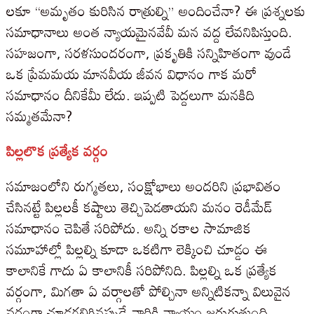
లకూ “అమృతం కురిసిన రాత్రుల్ని” అందించేనా? ఈ ప్రశ్నలకు
సమాధానాలు అంత న్యాయమైనవేవీ మన వద్ద లేవనిపిస్తుంది.
సహజంగా, సరళసుందరంగా, ప్రకృతికి సన్నిహితంగా వుండే
ఒక ప్రేమమయ మానవీయ జీవన విధానం గాక మరో
సమాధానం దీనికేమీ లేదు. ఇప్పటి పెద్దలుగా మనకిది
సమ్మతమేనా?
పిల్లలొక ప్రత్యేక వర్గం
సమాజంలోని రుగ్మతలు, సంక్షోభాలు అందరిని ప్రభావితం
చేసినట్టే పిల్లలకీ కష్టాలు తెచ్చిపెడతాయని మనం రెడీమేడ్
సమాధానం చెపితే సరిపోదు. అన్ని రకాల సామాజిక
సమూహాల్లో పిల్లల్ని కూడా ఒకటిగా లెక్కించి చూడ్డం ఈ
కాలానికే గాదు ఏ కాలానికీ సరిపోనిది. పిల్లల్ని ఒక ప్రత్యేక
వర్గంగా, మిగతా ఏ వర్గాలతో పోల్చినా అన్నిటికన్నా విలువైన
వర్గంగా చూడగలిగినప్పుడే వారికి న్యాయం జరుగుతుంది.