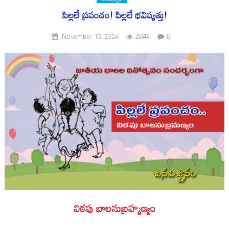
పిల్లలే ప్రపంచం! పిల్లలే భవిష్యత్తు!
2844
8
November 15, 2024
విఠపు బాలసుబ్రహ్మణ్యం