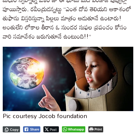
పూయిస్తారు. రవీంద్రుడన్నట్టు “ఎంత దోవ తెలియని ఆకాశంలో
తుఫాను విస్తరిస్తున్నా పిల్లలు మాత్రం ఆడుతూనే ఉంటారు!
అంతులేని లోకాల తీరాన ఓ సుందర సుఫల ప్రపంచం కోసం
వారి సమావేశం జరుగుతూనే ఉంటుంది!!”
Pic courtesy Jocob foundation
Post
Whatsapp
Print
Share
Copy