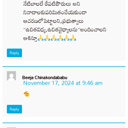
నేటిబాలలే రేపటిపౌరులు అని
నినాదాలకుపరిమితంచేయకుండా
ఆచరణలోపెట్టాలని,ప్రభుత్వాలు
“ఉచితవిధ్య,ఉచితవైధ్యాలను”అందించాలని
ఆశిస్తూ
Reply
Beeja Chinakondababu
November 17, 2024 at 9:46 am
Reply