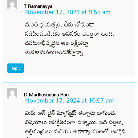
T Ramanayya
November 17, 2024 at 9:55 am
మంచి ప్రయత్నం. బీరు బోకుండా
నడిపించండి.దీని అవసరం ఎంతైనా ఉంది.
దినదినాభివృద్ధిని ఆకాంక్షింస్తూ
శుభకామనలుఅందజేస్తోన్నా.
Reply
D Madhusudana Rao
November 17, 2024 at 10:07 am
మీరు ఆన్ లైన్ మ్యాగజైన్ తెచ్చారు బాగుంది.
విషయాలు ఆసక్తికరంగా ఉన్నాయి. ఇది పిల్లలు,
తల్లిదండ్రులు మరియు ఉపాధ్యాయులలో ఆసక్తిని