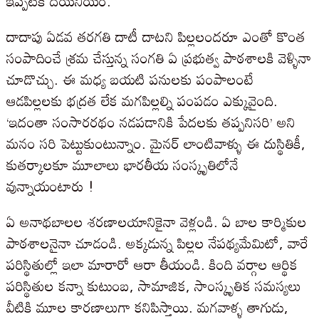
ఇప్పటికీ దయనీయం.
దాదాపు ఏడవ తరగతి దాటీ దాటని పిల్లలందరూ ఎంతో కొంత
సంపాదించే శ్రమ చేస్తున్న సంగతి ఏ ప్రభుత్వ పాఠశాలకి వెళ్ళినా
చూడొచ్చు. ఈ మధ్య బయటి పనులకు పంపాలంటే
ఆడపిల్లలకు భద్రత లేక మగపిల్లల్ని పంపడం ఎక్కువైంది.
‘ఇదంతా సంసారరథం నడపడానికి పేదలకు తప్పనిసరి’ అని
మనం సరి పెట్టుకుంటున్నాం. మైనర్ లాంటివాళ్ళు ఈ దుస్థితికీ,
కుతర్కాలకూ మూలాలు భారతీయ సంస్కృతిలోనే
వున్నాయంటారు !
ఏ అనాథబాలల శరణాలయానికైనా వెళ్లండి. ఏ బాల కార్మికుల
పాఠశాలనైనా చూడండి. అక్కడున్న పిల్లల నేపథ్యమేమిటో, వారే
పరిస్థితుల్లో ఇలా మారారో ఆరా తీయండి. కింది వర్గాల ఆర్థిక
పరిస్థితుల కన్నా కుటుంబ, సామాజిక, సాంస్కృతిక సమస్యలు
వీటికి మూల కారణాలుగా కనిపిస్తాయి. మగవాళ్ళ తాగుడు,