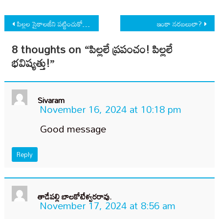
Post
పిల్లల సైకాలజీని పట్టించుకోని బోధన
ఇంకా నరబలులా?
navigation
8 thoughts on “
పిల్లలే ప్రపంచం! పిల్లలే
భవిష్యత్తు!
”
Sivaram
November 16, 2024 at 10:18 pm
Good message
Reply
తాడేపల్లి బాలకోటేళ్వరరావు.
November 17, 2024 at 8:56 am