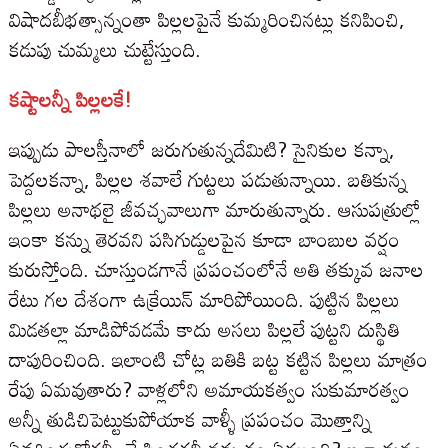
విషాదబీభత్సాన్నంతా పిల్లలపైనే కుమ్మరించినట్లు కనిపించి,
కడుపు చుమ్మలు చుట్టేస్తుంది.
కష్టాలన్నీ పిల్లలకే!
ఇప్పుడు పాలస్తీనాలో జరుగుతున్నదేమిటి? సైనికుల కన్నా,
పెద్దలకన్నా, పిల్లల శవాలే గుట్టలు పడుతున్నాయి. బతికున్న
పిల్లలు అనాథలై జీవచ్ఛవాలుగా మారుతున్నారు. ఆసుపత్రుల్లో
ఇంకా కన్ను తెరవని పసిగుడ్డులపైన కూడా బాంబుల వర్షం
కురుస్తోంది. చూస్తుండగానే ప్రపంచంలోనే అతి తక్కువ జనాల
రేటు గల దేశంగా ఉక్రేయిన్ మారిపోయింది. పుట్టిన పిల్లలు
మిడతల్లా మాడిపోవడమే కాదు అసలు పిల్లలే పుట్టని దుస్థితి
దాపురించింది. ఇలాంటి చోట్ల బతికి బట్ట కట్టిన పిల్లలు మాత్రం
రేపు ఏమవుతారు? వాళ్లలోని అమాయకత్వం సుకుమారత్వం
అన్నీ తుడిచిపెట్టుకుపోయాక వాళ్ళీ ప్రపంచం మొత్తాన్ని