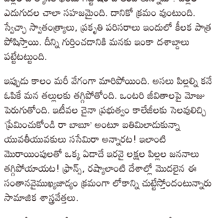
ఎదుగుదల చాలా సహజమైంది. దానికో క్రమం వుంటుంది.
స్వేచ్ఛా స్వాతంత్ర్యాలు, ప్రకృతి పరిసరాలు ఇందులో కీలక పాత్ర
పోషిస్తాయి. దీన్ని గుర్తించడానికి మనకు ఇంకా దశాబ్దాలు
పట్టేటట్టుంది.
ఇప్పుడు కాలం మరీ వేగంగా మారిపోయింది. అసలు పిల్లల్ని కనే
ఓపికే మన తల్లులకు తగ్గిపోతోంది. ఒంటరి జీవితాలపై మోజు
పెరుగుతోంది. ఇటీవల చైనా ప్రభుత్వం కాలేజీలకు సెలవులిచ్చి
‘ప్రేమించుకోండి రా బాబూ’ అంటూ బతిమిలాడుకున్నా
యువతీయువకులు ససేమిరా అన్నారట! ఇలాంటి
మొరాయింపులతో ఒక్క ఏడాదే ఇరవై లక్షల పిల్లల జననాలు
తగ్గిపోయాయట! ఫ్రాన్స్, రష్యాలాంటి దేశాల్లో మొదలైన ఈ
సంతానవైముఖ్యజాడ్యం క్రమంగా లోకాన్ని చుట్టేస్తోందంటున్నారు
సామాజిక శాస్త్రవేత్తలు.