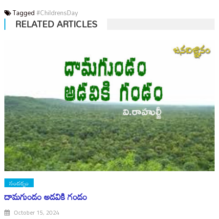
Tagged
#ChildrensDay
RELATED ARTICLES
సందర్భం
దామగుండం అడవికి గండం
October 15, 2024