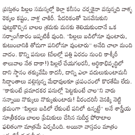
ప్రస్తుతం పిల్లల సమస్యల్లో కెల్లా కనీసం చర్చకైనా వస్తున్నది వాళ్ళ
రెక్కల కష్టం, వాళ్ల చాకిరీ. పేదరికంతో పెనవేసుకుని
పుట్టుకొచ్చిన బాలల శ్రమకు మనకు తెలియకుండానే ఒక
సర్వాంగీకారం ఇప్పటికీ వుంది. “పిల్లలు బడిలోనూ వుంటారు,
కుటుంబానికి తోడుగా పనిలోనూ వుంటారు” అనేది చాలా మంది
వాదం. కొన్ని పనులు (చేలల్లో పత్తి ఏరడం నుంచి కాశ్మీరీ
శాలువాల నేత దాకా!) పిల్లలే చేయగలరనీ, ఆర్థికాభివృద్ధిలో
దాని స్థానం తక్కువేమీ కాదనీ, దాన్ని ఎలా వదులుకుంటామనీ
సిద్ధాంతాలు వల్లిస్తున్న మేధావులకూ ప్రపంచంలో కొరతేమీ లేదు.
“కాకుంటే ప్రమాదకర పనుల్లో పెట్టకుంటే చాల”ని వారు
సన్నాయి నొక్కులు నొక్కుతుంటారు! వీరందరినీ వెనక్కి నెట్టి
క్రమంగా “పిల్లలు బడిలో లేకుంటే పనిలో ఉన్నట్టే” అనే శాస్త్రీయ
సూత్రీకరణ బాలల ప్రేమికులు చేసిన సుదీర్ఘ పోరాటాల
ఫలితంగా మాత్రమే ఏర్పడింది. అయినా వాస్తవం మాత్రం