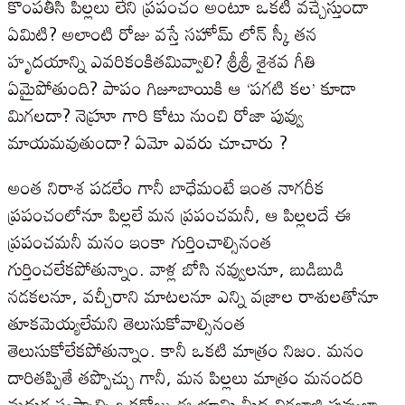
కొంపతీసి పిల్లలు లేని ప్రపంచం అంటూ ఒకటి వచ్చేస్తుందా
ఏమిటి? అలాంటి రోజు వస్తే సహోమ్ లోన్ స్కీ తన
హృదయాన్ని ఎవరికంకితమివ్వాలి? శ్రీశ్రీ శైశవ గీతి
ఏమైపోతుంది? పాపం గిజూబాయికి ఆ ‘పగటి కల’ కూడా
మిగలదా? నెహ్రూ గారి కోటు నుంచి రోజా పువ్వు
మాయమవుతుందా? ఏమో ఎవరు చూచారు ?
అంత నిరాశ పడలేం గానీ బాధేమంటే ఇంత నాగరీక
ప్రపంచంలోనూ పిల్లలే మన ప్రపంచమనీ, ఆ పిల్లలదే ఈ
ప్రపంచమనీ మనం ఇంకా గుర్తించాల్సినంత
గుర్తించలేకపోతున్నాం. వాళ్ల బోసి నవ్వులనూ, బుడిబుడి
నడకలనూ, వచ్చీరాని మాటలనూ ఎన్ని వజ్రాల రాశులతోనూ
తూకమెయ్యలేమని తెలుసుకోవాల్సినంత
తెలుసుకోలేకపోతున్నాం. కానీ ఒకటి మాత్రం నిజం. మనం
దారితప్పితే తప్పొచ్చు గానీ, మన పిల్లలు మాత్రం మనందరి
మధుర స్వప్నాల్ని ఒకరోజు ఈ భూమి మీద విరజాజి పువ్వుల్లా