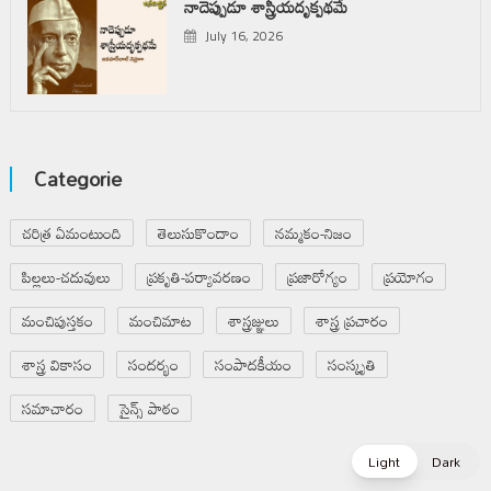
నాదెప్పుడూ శాస్త్రీయదృక్పథమే
July 16, 2026
Categorie
చరిత్ర ఏమంటుంది
తెలుసుకొందాం
నమ్మకం-నిజం
పిల్లలు-చదువులు
ప్రకృతి-పర్యావరణం
ప్రజారోగ్యం
ప్రయోగం
మంచిపుస్తకం
మంచిమాట
శాస్త్రజ్ఞులు
శాస్త్ర ప్రచారం
శాస్త్ర వికాసం
సందర్భం
సంపాదకీయం
సంస్కృతి
సమాచారం
సైన్స్ పాఠం
Light
Dark