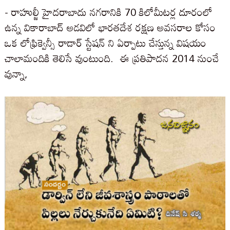
- రాహుల్జీ హైదరాబాదు నగరానికి 70 కిలోమీటర్ల దూరంలో
ఉన్న వికారాబాద్ అడవిలో భారతదేశ రక్షణ అవసరాల కోసం
ఒక లోఫ్రిక్వెన్సీ రాడార్ స్టేషన్ ని ఏర్పాటు చేస్తున్న విషయం
చాలామందికి తెలిసే వుంటుంది. ఈ ప్రతిపాదన 2014 నుంచే
వున్నా,