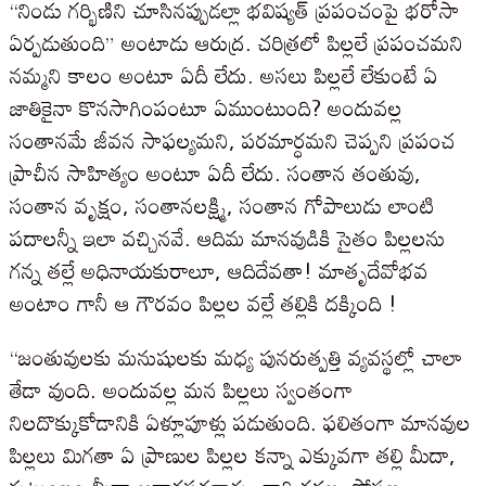
“నిండు గర్భిణిని చూసినప్పుడల్లా భవిష్యత్ ప్రపంచంపై భరోసా
ఏర్పడుతుంది” అంటాడు ఆరుద్ర. చరిత్రలో పిల్లలే ప్రపంచమని
నమ్మని కాలం అంటూ ఏదీ లేదు. అసలు పిల్లలే లేకుంటే ఏ
జాతికైనా కొనసాగింపంటూ ఏముంటుంది? అందువల్ల
సంతానమే జీవన సాఫల్యమని, పరమార్ధమని చెప్పని ప్రపంచ
ప్రాచీన సాహిత్యం అంటూ ఏదీ లేదు. సంతాన తంతువు,
సంతాన వృక్షం, సంతానలక్ష్మి, సంతాన గోపాలుడు లాంటి
పదాలన్నీ ఇలా వచ్చినవే. ఆదిమ మానవుడికి సైతం పిల్లలను
గన్న తల్లే అధినాయకురాలూ, ఆదిదేవతా! మాతృదేవోభవ
అంటాం గానీ ఆ గౌరవం పిల్లల వల్లే తల్లికి దక్కింది !
“జంతువులకు మనుషులకు మధ్య పునరుత్పత్తి వ్యవస్థల్లో చాలా
తేడా వుంది. అందువల్ల మన పిల్లలు స్వంతంగా
నిలదొక్కుకోడానికి ఏళ్లూపూళ్లు పడుతుంది. ఫలితంగా మానవుల
పిల్లలు మిగతా ఏ ప్రాణుల పిల్లల కన్నా ఎక్కువగా తల్లి మీదా,