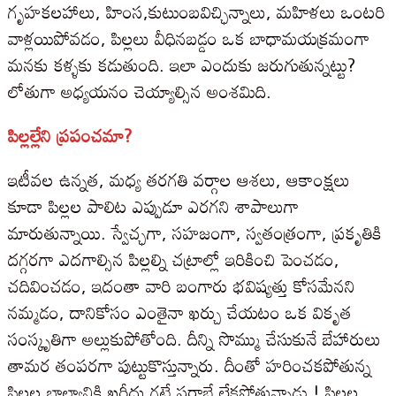
గృహకలహాలు, హింస,కుటుంబవిచ్ఛిన్నాలు, మహిళలు ఒంటరి
వాళ్లయిపోవడం, పిల్లలు వీధినబడ్డం ఒక బాధామయక్రమంగా
మనకు కళ్ళకు కడుతుంది. ఇలా ఎందుకు జరుగుతున్నట్టు?
లోతుగా అధ్యయనం చెయ్యాల్సిన అంశమిది.
పిల్లల్లేని ప్రపంచమా?
ఇటీవల ఉన్నత, మధ్య తరగతి వర్గాల ఆశలు, ఆకాంక్షలు
కూడా పిల్లల పాలిట ఎప్పుడూ ఎరగని శాపాలుగా
మారుతున్నాయి. స్వేచ్ఛగా, సహజంగా, స్వతంత్రంగా, ప్రకృతికి
దగ్గరగా ఎదగాల్సిన పిల్లల్ని చట్రాల్లో ఇరికించి పెంచడం,
చదివించడం, ఇదంతా వారి బంగారు భవిష్యత్తు కోసమేనని
నమ్మడం, దానికోసం ఎంతైనా ఖర్చు చేయటం ఒక వికృత
సంస్కృతిగా అల్లుకుపోతోంది. దీన్ని సొమ్ము చేసుకునే బేహారులు
తామర తంపరగా పుట్టుకొస్తున్నారు. దీంతో హరించకపోతున్న
పిల్లల బాల్యానికి ఖరీదు గట్టే షరాబే లేకపోతున్నాడు ! పిల్లల