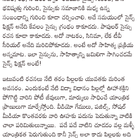
భవిష్యత్తు గురించి, సైన్సుకు సమాజానికి మధ్య ఉన్న
సంబంధాన్ని గురించి కూడా చర్చించాలి. అదే సమయంలో సైన్స్‌
ఫిక్షన్‌ అనేది కేవలం సైన్సు గ్రంథం కాకూడదు. పాపులర్‌ సైన్సు
రచన కూడా కాకూడదు. అదో నాటకం, సినిమా, లేక టీవీ
సీరియల్‌ అనేది మరిచిపోకూడదు. అంటే అదో సాహిత్య ప్రక్రియ
అన్నమాట. ఇలా సైన్సును, సాహిత్యాన్ని జమిలిగా సాగించడమే
సైన్స్‌ ఫిక్షన్‌ అంటే!
ఇటువంటి రచనలు నేటి తరం పిల్లలకు యువతకు మరింత
అవసరం. ఎందుకంటే నేటి విద్యా విధానం పిల్లల్లో ఊహాశక్తిని
పోగొట్టి వారిని పోటీ జీవులుగా, మార్కులు సాధించే యాంత్రిక
ప్రాణులుగా మార్చేస్తోంది. వీడియో గేములు, పజిల్స్‌, సోషల్‌
మీడియా కొంతవరకు వారి ఊహకు పదును పెడుతున్నా వాటికి
చాలా పరిమితులున్నాయి. పదే పదే వాటిని చూడడం వల్ల మళ్ళీ
యాంత్రికత పెరుగుతుంది కానీ సైన్స్‌ అలా కాదు పిల్లలకు అది