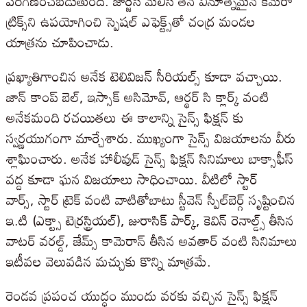
పరిగణించబడుతుంది. జార్జెస్‌ మెలీస్‌ తన వినూత్నమైన కెమెరా
ట్రిక్స్‌ని ఉపయోగించి స్పెషల్‌ ఎఫెక్ట్స్‌తో చంద్ర మండల
యాత్రను చూపించాడు.
ప్రఖ్యాతిగాంచిన అనేక టెలివిజన్ సీరియల్స్ కూడా వచ్చాయి.
జాన్ కాంప్ బెల్, ఇస్సాక్ అసిమోవ్, ఆర్థర్ సి క్లార్క్ వంటి
అనేకమంది రచయితలు ఈ కాలాన్ని సైన్స్ ఫిక్షన్ కు
స్వర్ణయుగంగా మార్చేశారు. ముఖ్యంగా సైన్స్ విజయాలను వీరు
శ్లాఘించారు. అనేక హాలీవుడ్ సైన్స్ ఫిక్షన్ సినిమాలు బాక్సాఫీస్
వద్ద కూడా ఘన విజయాలు సాధించాయి. వీటిలో స్టార్‌
వార్స్‌, స్టార్‌ ట్రెక్‌ వంటి వాటితోబాటు స్టీవెన్‌ స్పీల్‌బెర్గ్‌ సృష్టించిన
ఇ.టి (ఎక్ట్సా టెర్రస్ట్రియల్‌), జురాసిక్‌ పార్క్‌, కెవిన్‌ రెనాల్డ్స్‌ తీసిన
వాటర్‌ వరల్డ్‌, జేమ్స్‌ కామెరాన్‌ తీసిన అవతార్‌ వంటి సినిమాలు
ఇటీవల వెలువడిన మచ్చుకు కొన్ని మాత్రమే.
రెండవ ప్రపంచ యుద్ధం ముందు వరకు వచ్చిన సైన్స్‌ ఫిక్షన్‌