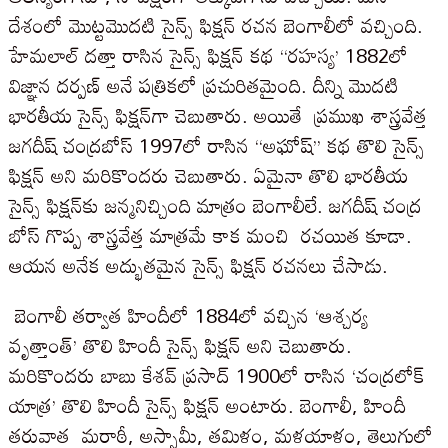
దేశంలో మొట్టమొదటి సైన్స్‌ ఫిక్షన్‌ రచన బెంగాలీలో వచ్చింది.
హేమలాల్‌ దత్తా రాసిన సైన్స్‌ ఫిక్షన్‌ కథ ‘‘రహస్య’ 1882లో
విజ్ఞాన దర్పణ్‌ అనే పత్రికలో ప్రచురితమైంది. దీన్ని మొదటి
భారతీయ సైన్స్‌ ఫిక్షన్‌గా చెబుతారు. అయితే ప్రముఖ శాస్త్రవేత్త
జగదీష్‌ చంద్రబోస్‌ 1997లో రాసిన ‘‘అఘోష్‌’’ కథ తొలి సైన్స్‌
ఫిక్షన్‌ అని మరికొందరు చెబుతారు. ఏమైనా తొలి భారతీయ
సైన్స్‌ ఫిక్షన్‌కు జన్మనిచ్చింది మాత్రం బెంగాలీలే. జగదీష్‌ చంద్ర
బోస్‌ గొప్ప శాస్త్రవేత్త మాత్రమే కాక మంచి రచయిత కూడా.
ఆయన అనేక అద్భుతమైన సైన్స్‌ ఫిక్షన్‌ రచనలు చేసాడు.
బెంగాలీ తర్వాత హిందీలో 1884లో వచ్చిన ‘ఆశ్చర్య
వృత్తాంత్‌’ తొలి హిందీ సైన్స్‌ ఫిక్షన్‌ అని చెబుతారు.
మరికొందరు బాబు కేశవ్‌ ప్రసాద్‌ 1900లో రాసిన ‘చంద్రలోక్‌
యాత్ర’ తొలి హిందీ సైన్స్‌ ఫిక్షన్‌ అంటారు. బెంగాలీ, హిందీ
తరువాత మరాఠీ, అస్సామీ, తమిళం, మళయాళం, తెలుగులో