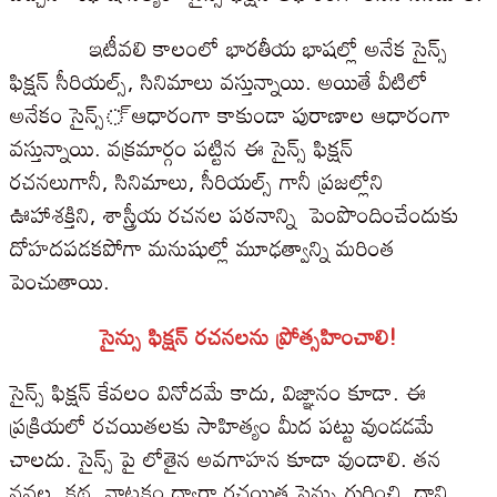
ఇటీవలి కాలంలో భారతీయ భాషల్లో అనేక సైన్స్‌
ఫిక్షన్‌ సీరియల్స్‌, సినిమాలు వస్తున్నాయి. అయితే వీటిలో
అనేకం సైన్స్‌్‌ ఆధారంగా కాకుండా పురాణాల ఆధారంగా
వస్తున్నాయి. వక్రమార్గం పట్టిన ఈ సైన్స్‌ ఫిక్షన్‌
రచనలుగానీ, సినిమాలు, సీరియల్స్‌ గానీ ప్రజల్లోని
ఊహాశక్తిని, శాస్త్రీయ రచనల పఠనాన్ని పెంపొందించేందుకు
దోహదపడకపోగా మనుషుల్లో మూఢత్వాన్ని మరింత
పెంచుతాయి.
సైన్సు ఫిక్షన్‌ రచనలను ప్రోత్సహించాలి!
సైన్స్‌ ఫిక్షన్‌ కేవలం వినోదమే కాదు, విజ్ఞానం కూడా. ఈ
ప్రక్రియలో రచయితలకు సాహిత్యం మీద పట్టు వుండడమే
చాలదు. సైన్స్‌ పై లోతైన అవగాహన కూడా వుండాలి. తన
నవల, కథ, నాటకం ద్వారా రచయిత సైన్సు గురించి, దాని