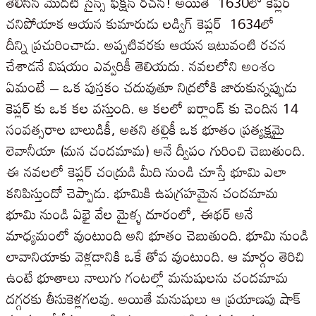
తెలిసిన మొదటి సైన్స్ ఫిక్షన్ రచన! అయితే 1630లో కెప్లర్
చనిపోయాక ఆయన కుమారుడు లడ్విగ్ కెప్లర్ 1634లో
దీన్ని ప్రచురించాడు. అప్పటివరకు ఆయన ఇటువంటి రచన
చేశాడనే విషయం ఎవ్వరికీ తెలియదు. నవలలోని అంశం
ఏమంటే – ఒక పుస్తకం చదువుతూ నిద్రలోకి జారుకున్నప్పుడు
కెప్లర్ కు ఒక కల వస్తుంది. ఆ కలలో ఐర్లాండ్ కు చెందిన 14
సంవత్సరాల బాలుడికీ, అతని తల్లికీ ఒక భూతం ప్రత్యక్షమై
లెవానీయా (మన చందమామ) అనే ద్వీపం గురించి చెబుతుంది.
ఈ నవలలో కెప్లర్ చంద్రుడి మీది నుండి చూస్తే భూమి ఎలా
కనిపిస్తుందో చెప్పాడు. భూమికి ఉపగ్రహమైన చందమామ
భూమి నుండి ఏభై వేల మైళ్ళ దూరంలో, ఈథర్ అనే
మాధ్యమంలో వుంటుంది అని భూతం చెబుతుంది. భూమి నుండి
లావానియాకు వెళ్లడానికి ఒకే తోవ వుంటుంది. ఆ మార్గం తెరిచి
ఉంటే భూతాలు నాలుగు గంటల్లో మనుషులను చందమామ
దగ్గరకు తీసుకెళ్లగలవు. అయితే మనుషులు ఆ ప్రయాణపు షాక్