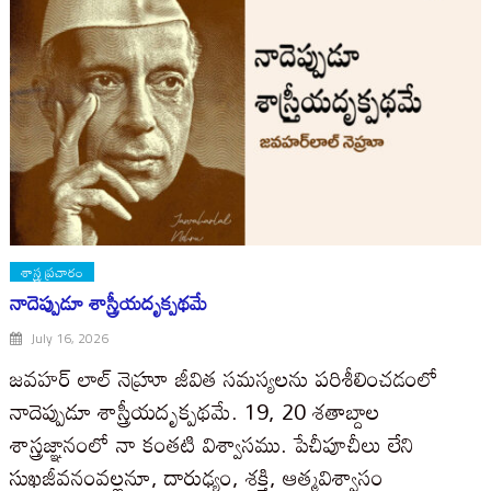
శాస్త్ర ప్రచారం
నాదెప్పుడూ శాస్త్రీయదృక్పథమే
July 16, 2026
జవహర్ లాల్ నెహ్రూ జీవిత సమస్యలను పరిశీలించడంలో
నాదెప్పుడూ శాస్త్రీయదృక్పథమే. 19, 20 శతాబ్దాల
శాస్త్రజ్ఞానంలో నా కంతటి విశ్వాసము. పేచీపూచీలు లేని
సుఖజీవనంవల్లనూ, దారుఢ్యం, శక్తి, ఆత్మవిశ్వాసం