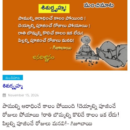
మంచిమాట
శిశుర్బృహ్మ
November 15, 2024
పాముల్ని ఆరాధించే కాలం పోయింది !దెయ్యాల్ని పూజించే
రోజులు పోయాయి !రాతి బొమ్మల్ని కొలిచే కాలం ఇక లేదు!
పిల్లల్ని పూజించే రోజులు మనవి!- గిజూబాయి