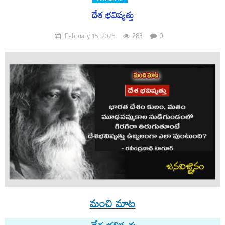
దేశ భవిష్యత్తు
283
0
February 15, 2025
మంచి మాట