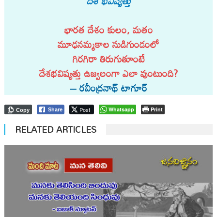
దేశ భవిష్యత్తు
భారత దేశం కులం, మతం
మూఢనమ్మకాల సుడిగుండంలో
గిరగిరా తిరుగుతూంటే
దేశభవిష్యత్తు ఉజ్వలంగా ఎలా వుంటుంది?
– రవీంద్రనాథ్ టాగూర్
Post
Whatsapp
Print
Share
Copy
RELATED ARTICLES