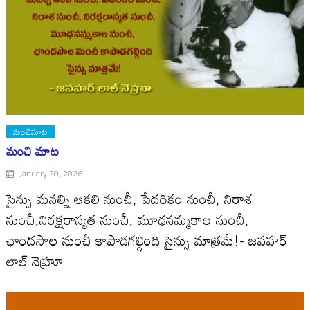
మంచిమాట
మంచి మాట
January 20, 2026
సైన్సు మనల్ని ఆకలి నుంచీ, పేదరికం నుంచీ, నిరాశ
నుంచీ,నిరక్షరాస్యత నుంచీ, మూఢనమ్మకాల నుంచీ,
ఛాందసాల నుంచీ కాపాడగల్గింది సైన్సు మాత్రమే!- జవహర్
లాల్ నెహ్రూ