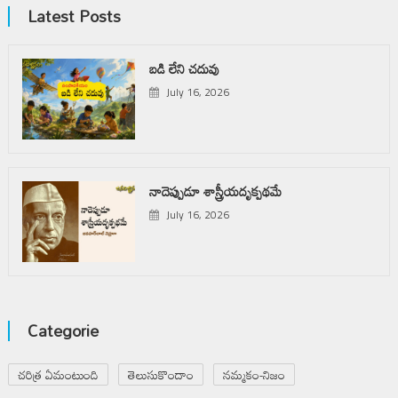
Latest Posts
బడి లేని చదువు
July 16, 2026
నాదెప్పుడూ శాస్త్రీయదృక్పథమే
July 16, 2026
Categorie
చరిత్ర ఏమంటుంది
తెలుసుకొందాం
నమ్మకం-నిజం