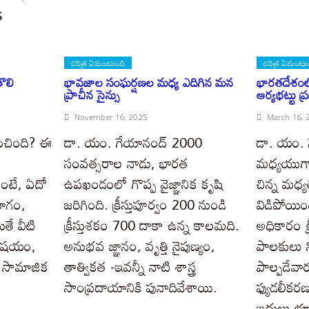
S
చరిత్ర ఏమంటుంది
చరిత్ర ఏమంటు
ొలి
భావజాల సంఘర్షణల మధ్య ఎదిగిన మన
భారతదేశంల
ప్రాచీన సైన్సు
ఆర్యభట్టు ప
November 16, 2025
March 16, 
ించింది? ఈ
డా. యం. గేయానంద్ 2000
డా. యం. 
సంవత్సరాల నాడు, భారత
మధ్యయుగ
అంటే, ఏదో
ఉపఖండంలో గొప్ప వైజ్ఞానిక కృషి
చిన్న మధ్
యోగం,
జరిగింది. క్రీస్తుపూర్వం 200 నుండి
విడిపోయింద
తే వీటి
క్రీస్తుశకం 700 దాకా ఉన్న కాలమది.
అధికారం క్ష
విషయం,
అనుభవ జ్ఞానం, వృత్తి నైపుణ్యం,
పాలకులు 
లా సామాజిక
తాత్వికత -ఇవన్నీ నాటి శాస్త్ర
పాల్పడేవా
సాంప్రదాయానికి పునాదివేశాయి.
ఫ్యుడలీకర
బదులు భ