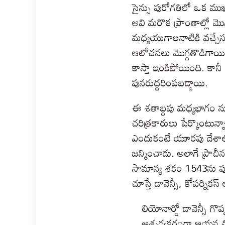
సైన్సు పురోగతిలో ఒక ము
అవి మరొక ప్రాంతాల్లో మొ
మధ్యయుగాలనాటికి వచ్చేసర
ఆలోచనలు మొగ్గతొడిగాయి. 
కాస్తా ఇంకిపోయింది. కాన
పునరుద్ధరింపబడ్డాయి.
ఈ శతాబ్దపు మధ్యభాగం నుం
చరిత్రకారులు పేర్కొంటున్న
ఎందుకంటే యూరపు దేశాల్లో 
జన్మించాడు. అలాగే ప్రాచీ
సామాన్య శకం 1543ను పునర
చూస్తే డావెన్సీ, కోపర్నికస
లియోనార్డో డావెన్సీ గ
ఆశ్చర్యకరంగా ఆయన చిత్