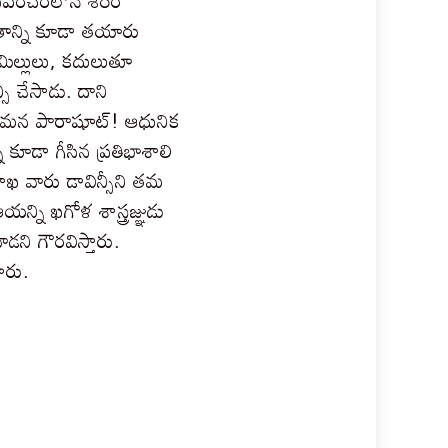
 ప్రపంచంలోనే శరీర
త్రాన్ని కూడా తయారు
ిల్లులు, కదులుతూ
ీ చేసాడు. దాని
టి మన పారాషూట్! ఆధునిక
 కూడా గీసిన ప్రతిభాశాలి
శాఖ వారు డావిన్సీని తమ
యన్ని ఖగోళ శాస్త్రజ్ఞుడు
డని గౌరవిస్తారు.
ారు.