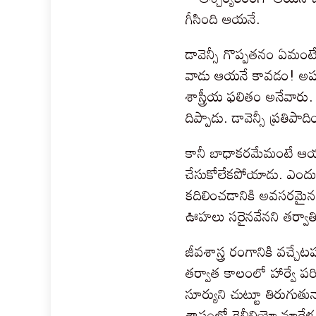
గీసింది ఆయనే.
డావెన్సీ గొప్పతనం ఏమంటే
వాడు ఆయనే కావడం! అప్పటి
శాస్త్రీయ ఫలితం అనేవారు. 
దిప్పాడు. డావెన్సీ ప్రతి
కానీ బాధాకరమేమంటే ఆయ
చేసుకోలేకపోయాడు. ఎందుకంటే
కదిలించడానికి అవసరమైన 
ఊహలు సరైనవేనని తర్వాతి శ
జీవశాస్త్ర రంగానికి వచ్చేట
తర్వాత కాలంలో హార్వే పర
సూర్యుని చుట్టూ తిరుగుతు
శాస్త్రంలో గెలీలియో నూర