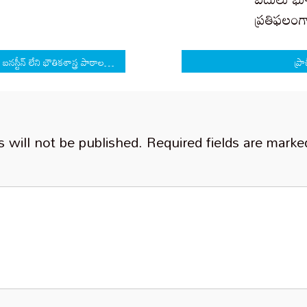
ప్రతిఫలంగా
ి భౌతికశాస్త్ర పాఠాలతో పిల్లలు నేర్చుకునేది ఏమిటి?
ప్ర
 will not be published.
Required fields are mark