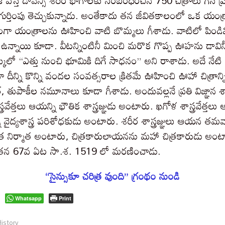
రికి వస్తే డావెన్సీ శరీర భాగాలకు సంబంధించిన 750 చిత్రాలు గీసి
గా గుర్తింపు తెచ్చుకున్నాడు. అంతేకాదు తన జీవితకాలంలో ఒక యం
ా యంత్రాలను ఊహించి వాటి బొమ్మలు గీశాడు. వాటిలో పిండిమ
ఉన్నాయి కూడా. వీటన్నింటినీ మించి మరొక గొప్ప ఊహను డావిన్స
ులో “ఎత్తు నుంచి భూమికి దిగే సాధనం” అని రాశాడు. అదే నే
ా దీన్ని కొన్ని వందల సంవత్సరాల క్రితమే ఊహించి ఊహా చిత్రాన్ని
ర్, తుపాకీల నమూనాలు కూడా గీశాడు. అందువల్లనే ప్రతి విజ్ఞాన 
వేత్తలు ఆయన్ని భౌతిక శాస్త్రజ్ఞుడు అంటారు. ఖగోళ శాస్త్రవేత్తలు ఆ
వైద్యశాస్త్ర పరిశోధకుడు అంటారు. శరీర శాస్త్రజ్ఞులు ఆయన తమవా
ర నిర్మాత అంటారు, చిత్రకారులాయనను మహా చిత్రకారుడు అంట
ి తన 67వ ఏట సా.శ. 1519 లో మరణించాడు.
“సైన్సుకూ చరిత్ర వుంది” గ్రంథం నుండి
Whatsapp
Print
istory