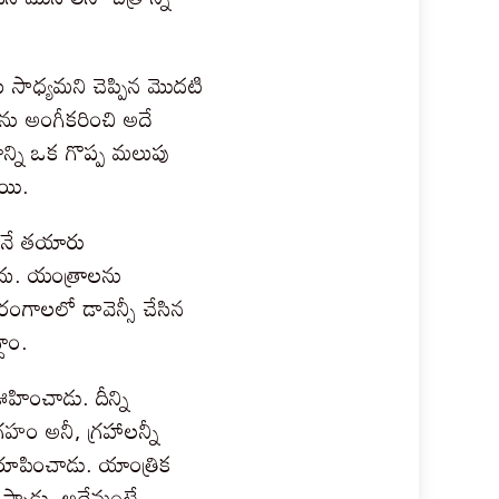
ే సాధ్యమని చెప్పిన మొదటి
లను అంగీకరించి అదే
గాన్ని ఒక గొప్ప మలుపు
ాయి.
ానే తయారు
లేదు. యంత్రాలను
ంగాలలో డావెన్సీ చేసిన
దాం.
 ఊహించాడు. దీన్ని
హం అనీ, గ్రహాలన్నీ
నిరూపించాడు. యాంత్రిక
ెప్పాడు. అదేమంటే