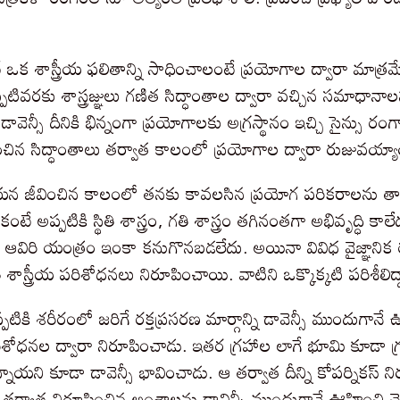
 ఒక శాస్త్రీయ ఫలితాన్ని సాధించాలంటే ప్రయోగాల ద్వారా మాత్రమ
వరకు శాస్త్రజ్ఞులు గణిత సిద్ధాంతాల ద్వారా వచ్చిన సమాధానా
డావెన్సీ దీనికి భిన్నంగా ప్రయోగాలకు అగ్రస్థానం ఇచ్చి సైన్సు రం
పాదించిన సిద్ధాంతాలు తర్వాత కాలంలో ప్రయోగాల ద్వారా రుజువయ్య
న జీవించిన కాలంలో తనకు కావలసిన ప్రయోగ పరికరాలను త
 అప్పటికి స్థితి శాస్త్రం, గతి శాస్త్రం తగినంతగా అభివృద్ధి కా
ఆవిరి యంత్రం ఇంకా కనుగొనబడలేదు. అయినా వివిధ వైజ్ఞానిక ర
ాస్త్రీయ పరిశోధనలు నిరూపించాయి. వాటిని ఒక్కొక్కటి పరిశీలిద్
ప్పటికి శరీరంలో జరిగే రక్తప్రసరణ మార్గాన్ని డావెన్సీ ముందుగానే
ిశోధనల ద్వారా నిరూపించాడు. ఇతర గ్రహాల లాగే భూమి కూడా గ్ర
న్నాయని కూడా డావెన్సీ భావించాడు. ఆ తర్వాత దీన్ని కోపర్నికస్ 
ేళ్ల తర్వాత నిరూపించిన అంశాలను డావిన్సీ ముందుగానే ఊహించి చ