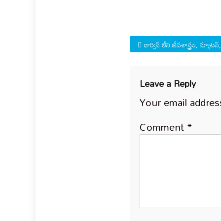
Post
డార్విన్‌ లేని జీవశాస్త్రం, న్యూటన్‌, ఐనస్టీన్‌ లేన
navigation
Leave a Reply
Your email address
Comment
*