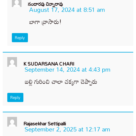
నందారపు చిన్నారావు
August 17, 2024 at 8:51 am
బాగా వ్రాసారు!
Reply
K SUDARSANA CHARI
September 14, 2024 at 4:43 pm
బల్లి గురించి చాలా చక్కగా చెప్పారు
Reply
Rajasekhar Settipalli
September 2, 2025 at 12:17 am