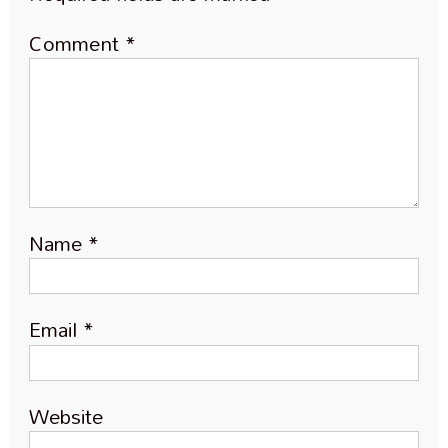
Comment
*
Name
*
Email
*
Website