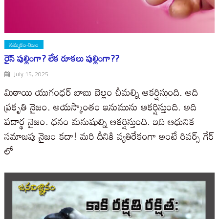
నమ్మకం-నిజం
రైస్ పుల్లింగా? లేక రూకలు పుల్లింగా??
July 15, 2025
మిఠాయి యుగంధర్ బాబు బెల్లం చీమల్ని ఆకర్షిస్తుంది. అది
ప్రకృతి నైజం. అయస్కాంతం ఇనుమును ఆకర్షిస్తుంది. అది
పదార్థ నైజం. ధనం మనుషుల్ని ఆకర్షిస్తుంది. ఇది ఆధునిక
సమాజపు నైజం కదా! మరి దీనికి వ్యతిరేకంగా అంటే రివర్స్ గేర్
లో