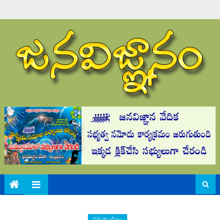
Skip
to
content
నమ్మకం-నిజం