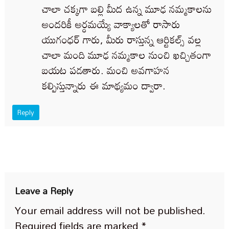
చాలా చక్కగా బల్లి మీద ఉన్న మూఢ నమ్మకాలను
అందరికీ అర్ధమయ్యే వాక్యాలతో రాసారు
యుగంధర్ గారు, మీరు రాస్తున్న ఆర్టికల్స్ వల్ల
చాలా మంది మూఢ నమ్మకాల నుంచి ఖచ్చితంగా
బయట పడతారు. మంచి అవగాహన
కల్పిస్తున్నారు ఈ మాథ్యమం ద్వారా.
Reply
Leave a Reply
Your email address will not be published.
Required fields are marked
*