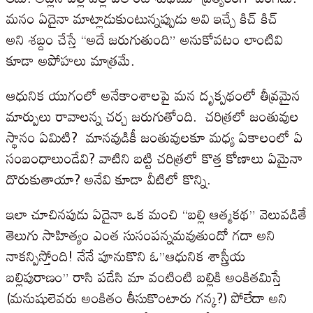
మనం ఏదైనా మాట్లాడుకుంటున్నప్పుడు అవి ఇచ్చే కిచ్ కిచ్
అని శబ్దం చేస్తే “అదే జరుగుతుంది” అనుకోవటం లాంటివి
కూడా అపోహలు మాత్రమే.
ఆధునిక యుగంలో అనేకాంశాలపై మన దృక్పథంలో తీవ్రమైన
మార్పులు రావాలన్న చర్చ జరుగుతోంది. చరిత్రలో జంతువుల
స్థానం ఏమిటి? మానవుడికీ జంతువులకూ మధ్య ఏకాలంలో ఏ
సంబంధాలుండేవి? వాటిని బట్టి చరిత్రలో కొత్త కోణాలు ఏమైనా
దొరుకుతాయా? అనేవి కూడా వీటిలో కొన్ని.
ఇలా చూచినపుడు ఏదైనా ఒక మంచి “బల్లి ఆత్మకథ” వెలువడితే
తెలుగు సాహిత్యం ఎంత సుసంపన్నమవుతుందో గదా అని
నాకన్పిస్తోంది! నేనే పూనుకొని ఓ”ఆధునిక శాస్త్రీయ
బల్లిపురాణం” రాసి పడేసి మా వంటింటి బల్లికి అంకితమిస్తే
(మనుషులెవరు అంకితం తీసుకొంటారు గన్క?) పోలేదా అని