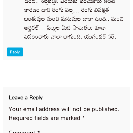
ఉంది.. నల్లపిల్లిని ఎందుకు పెంచుకోరు అంటే
కారణం దాని రంగు వల్ల… రంగు వివక్షత
జంతువుల నుంచి మనుషుల దాకా ఉంది.. మంచి
ఆర్టికల్… పిల్లుల మీద సామెతలు కూడా
వివరించారు చాలా బాగుంది. యుగంధర్ సర్.
Reply
Leave a Reply
Your email address will not be published.
Required fields are marked
*
Comment
*