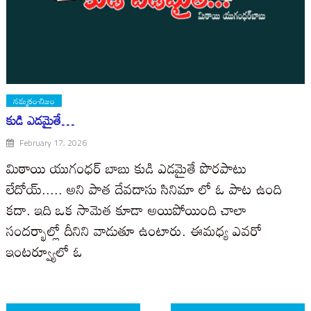
నమ్మకం-నిజం
కుడి ఎడమైతే…
February 17, 2026
మిఠాయి యుగంధర్ బాబు కుడి ఎడమైతే పొరపాటు
లేదోయ్..... అని పాత దేవదాసు సినిమా లో ఓ పాట ఉంది
కదా. ఇది ఒక సామెత కూడా అయిపోయింది చాలా
సందర్భాల్లో దీనిని వాడుతూ ఉంటారు. ఈమధ్య ఎవరో
ఇంటర్వ్యూలో ఓ