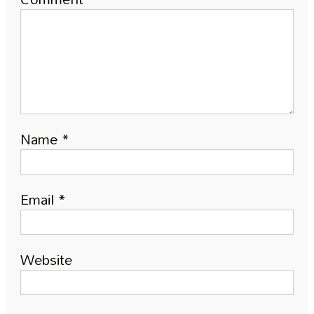
Name
*
Email
*
Website