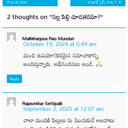
Post
మంచి మాట
బాపూజీ సైన్స్ బాట-1
navigation
2 thoughts on “
నల్ల పిల్లి చూడతరమా!
”
Mallikharjuna Rao Munduri
October 19, 2024 at 6:49 am
మంచి ఉపయోగకరమైన సమాచారాన్ని
అందిస్తున్నారు. అభినందనలు అండి.
Reply
Rajasekhar Settipalli
September 2, 2025 at 12:07 am
చాలా మందికి పిల్లులు ను పెంచుకునే అలవాటు