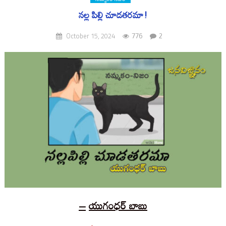
నల్ల పిల్లి చూడతరమా!
776
2
October 15, 2024
–
యుగంధర్ బాబు