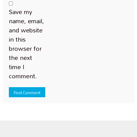
Save my
name, email,
and website
in this
browser for
the next
time I
comment.