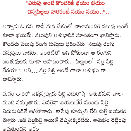
“ఎరుపు అంటే కొందరికి భయం భయం
చిన్నపిల్లలు వారికంటే నయం నయం..”..
అన్నాడు ఓ కవి. కానీ మన దేశంలో చాలామందికి నలుపు అంటే
కూడా భయమే. నలుపుని అశుభానికి సూచకంగా భావిస్తారు.
కొందరు నలుపు రంగు దుస్తులు ధరించరు. నలుపు రంగు
వస్తువులు వాడరు. అంతటితో ఆగి పోకుండా ఆ రంగుని
జంతువులకు కూడా ఆపాదించారు. “పిల్లులలో నల్ల పిల్లి
వేరయా” అని… నల్ల పిల్లి అంటే చాలా అశుభం గా
భావిస్తారు.
మనం దారిలో వెళ్తున్నప్పుడు పిల్లి ఎదురొస్తే అశుభమని చాలా
మంది నమ్ముతారు. ఎవరైనా బయలుదేరే ముందు పిల్లి
ఎదురుపడితే ఆగిపోతారు. కాసేపు కూర్చుని లేచి మళ్లీ బయటికి
వెళ్తారు .ఇక నల్లపిల్లి అయితే చెప్పనక్కరలేదు. అశుభం రెట్టింపు
అవుతుందని అర్థం.