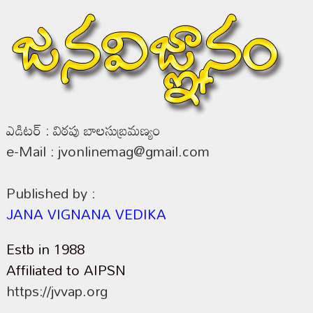
ఎడిటర్ : విఠపు బాలసుబ్రమణ్యం
e-Mail : jvonlinemag@gmail.com
Published by :
JANA VIGNANA VEDIKA
Estb in 1988
Affiliated to AIPSN
https://jvvap.org