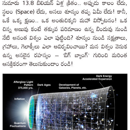
సుమారు 13.8 బిలియన్ ఏళ్ల క్రితం.. అప్పుడు కాలం లేదు,
స్థలం (Space) లేదు, అసలు శూన్యం తప్ప ఏమీ లేదు! కానీ,
ఒకే ఒక్క క్షణం.. ఒక అంతుచిక్కని మహా విస్ఫోటనం! ఒక
చిన్న అణువు కంటే తక్కువ పరిమాణం ఉన్న బిందువు నుండి
నేటి అనంత విశ్వం ఎలా పుట్టింది? శూన్యం నుండి నక్షత్రాలు,
గ్రహాలు, గెలాక్సీలు ఎలా ఆవిర్భవించాయి? మన విశ్వం వెనుక
ఉన్న అసలైన రహస్యం – ‘బిగ్ బ్యాంగ్’ గురించి మరింత
ఆసక్తికరంగా తెలుసుకుందాం రండి!