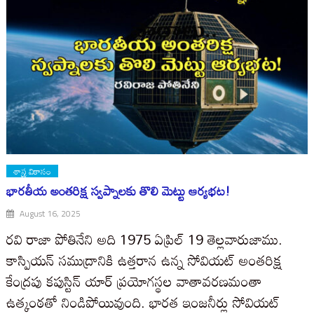
శాస్త్ర వికాసం
భారతీయ అంతరిక్ష స్వప్నాలకు తొలి మెట్టు ఆర్యభట!
August 16, 2025
రవి రాజా పోతినేని అది 1975 ఏప్రిల్ 19 తెల్లవారుజాము.
కాస్పియన్ సముద్రానికి ఉత్తరాన ఉన్న సోవియట్ అంతరిక్ష
కేంద్రపు కపుస్టిన్ యార్ ప్రయోగస్థల వాతావరణమంతా
ఉత్కంఠతో నిండిపోయివుంది. భారత ఇంజనీర్లు సోవియట్