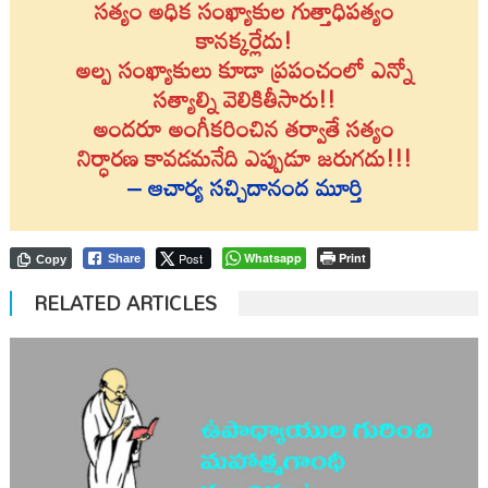
సత్యం అధిక సంఖ్యాకుల గుత్తాధిపత్యం
కానక్కర్లేదు!
అల్ప సంఖ్యాకులు కూడా ప్రపంచంలో ఎన్నో
సత్యాల్ని వెలికితీసారు!!
అందరూ అంగీకరించిన తర్వాతే సత్యం
నిర్ధారణ కావడమనేది ఎప్పుడూ జరుగదు!!!
– ఆచార్య సచ్చిదానంద మూర్తి
Post
Whatsapp
Print
Share
Copy
RELATED ARTICLES