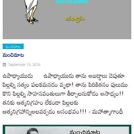
మంచిమాట
మంచిమాట
September 15, 2024
ఉపాధ్యాయుడు ఉపాధ్యాయుడు తాను అబద్ధాలు చెపుతూ
పిల్లల్ని సత్యం పలకమనడం వృథా! తాను పిరికితనం పులుము
కొని పిల్లల్ని సాహసవంతులుగా తీర్చాలనుకోడం అసాధ్యం!!
తనకు ఆత్మనిగ్రహం లేకండా పిల్లలకు
ఆత్మనిగ్రహాన్నిఅలవర్చడం అసంభవం!!! - మహాత్మాగాంధీ