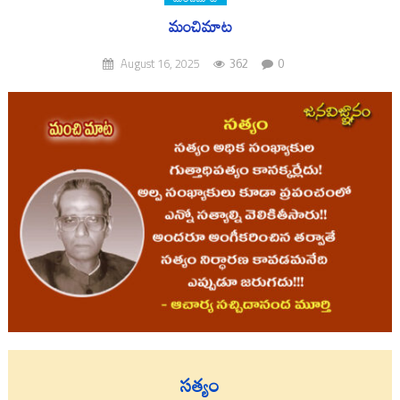
మంచిమాట
362
0
August 16, 2025
సత్యం