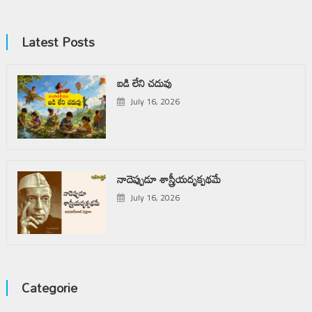
Latest Posts
బడి లేని చదువు
July 16, 2026
నాదెప్పుడూ శాస్త్రీయదృక్పథమే
July 16, 2026
Categorie