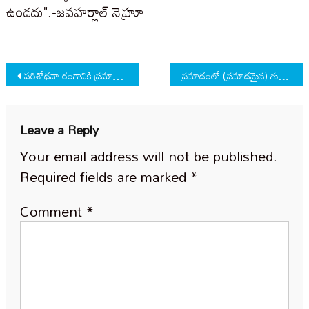
ఉండదు".-జవహర్లాల్ నెహ్రూ
Post
పరిశోధనా రంగానికి ప్రమాద ఘంటికలు!
ప్రమాదంలో (ప్రమాదమైన) గుడ్లగూబ
navigation
Leave a Reply
Your email address will not be published.
Required fields are marked
*
Comment
*