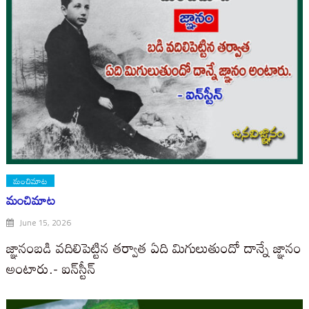
మంచిమాట
మంచిమాట
June 15, 2026
జ్ఞానంబడి వదిలిపెట్టిన తర్వాత ఏది మిగులుతుందో దాన్నే జ్ఞానం
అంటారు.- ఐన్​స్టీన్