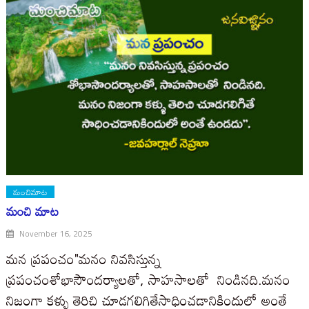
మంచిమాట
మంచి మాట
November 16, 2025
మన ప్రపంచం"మనం నివసిస్తున్న
ప్రపంచంశోభాసౌందర్యాలతో, సాహసాలతో నిండినది.మనం
నిజంగా కళ్ళు తెరిచి చూడగలిగితేసాధించడానికిందులో అంతే