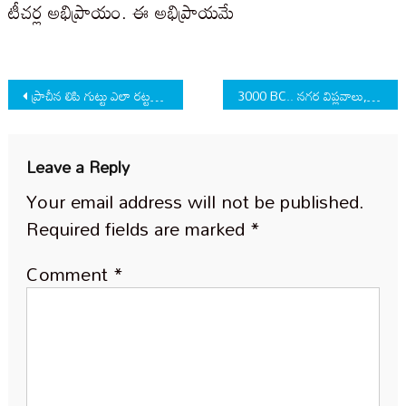
టీచర్ల అభిప్రాయం. ఈ అభిప్రాయమే
Post
ప్రాచీన లిపి గుట్టు ఎలా రట్టయింది?
3000 BC.. నగర విప్లవాలు, వికాసాలు..
navigation
Leave a Reply
Your email address will not be published.
Required fields are marked
*
Comment
*