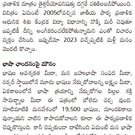
ప్రణాళిక మాత్రం తైత్తరీయోపనిషత్తు దగ్గరే చతికిలబడిపోయింది.
విచిత్రం ఏమంటే 2005లోవచ్చిన జాతీయ పాఠ్య ప్రణాళిక
ఆధునిక శిశు కేంద్రక విద్యా విధానాన్ని నొక్కి మరీ చెపుతూ
ఇప్పటికీ దీన్ని అంగీకరించలేకపోతున్నామని ఎంతో విచారం
వ్యక్తం చేసింది. ఇప్పుడేమో 2023 వచ్చేప్పటికి మళ్లీ మనం
మొదటి కొచ్చాం.
భాషా ఛాందసంపై మౌనం
భాషల ఆవశ్యకత మీదా, మన బహుభాషా సంపద మీదా,
నర్సరీ స్థాయిలోనే మూడు భాషలు నేర్చుకోవాలన్న లక్ష్యం మీదా,
ఏకకాలంలోనే భాషా త్రయాన్ని నేర్చుకోగల పిల్లల శక్తి
సామర్థ్యాల మీదా ఈ పత్రంలో బోలెడు చర్చ వుంది.
మాటిమాటికి మనదేశంలో 19,500 భాషలు, మాండలికాలు
వున్నాయని వాటిని కాపాడుకోవాలని కూడా ఈ పాఠ్యప్రణాళిక
చెప్పుకొస్తుంది. కానీ చెప్పకుండా దాటేసింది ఏమంటే మన భాషా