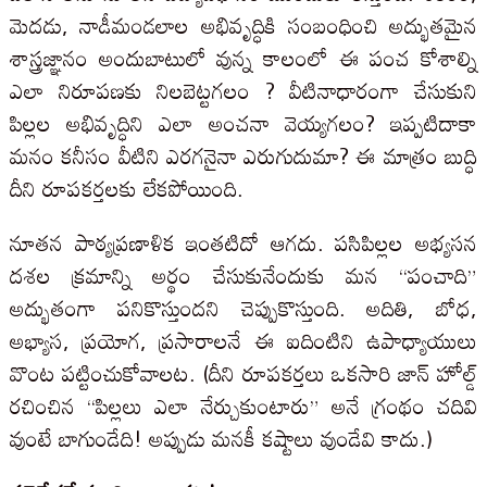
మెదడు, నాడీమండలాల అభివృద్ధికి సంబంధించి అద్భుతమైన
శాస్త్రజ్ఞానం అందుబాటులో వున్న కాలంలో ఈ పంచ కోశాల్ని
ఎలా నిరూపణకు నిలబెట్టగలం ? వీటినాధారంగా చేసుకుని
పిల్లల అభివృద్ధిని ఎలా అంచనా వెయ్యగలం? ఇప్పటిదాకా
మనం కనీసం వీటిని ఎరగనైనా ఎరుగుదుమా? ఈ మాత్రం బుద్ధి
దీని రూపకర్తలకు లేకపోయింది.
నూతన పాఠ్యప్రణాళిక ఇంతటిదో ఆగదు. పసిపిల్లల అభ్యసన
దశల క్రమాన్ని అర్థం చేసుకునేందుకు మన “పంచాది”
అద్భుతంగా పనికొస్తుందని చెప్పుకొస్తుంది. అదితి, బోధ,
అభ్యాస, ప్రయోగ, ప్రసారాలనే ఈ ఐదింటిని ఉపాధ్యాయులు
వొంట పట్టించుకోవాలట. (దీని రూపకర్తలు ఒకసారి జాన్ హోల్డ్
రచించిన “పిల్లలు ఎలా నేర్చుకుంటారు” అనే గ్రంథం చదివి
వుంటే బాగుండేది! అప్పుడు మనకీ కష్టాలు వుండేవి కాదు.)