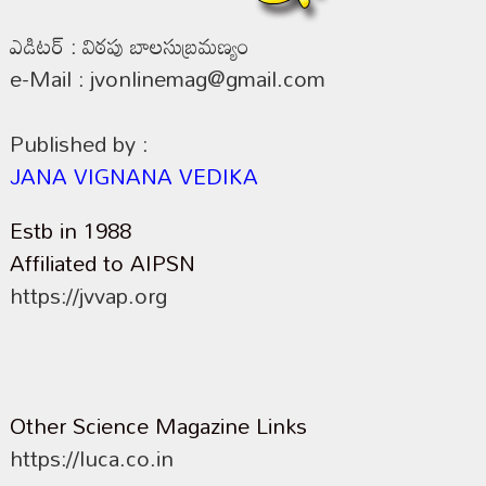
ఎడిటర్ : విఠపు బాలసుబ్రమణ్యం
e-Mail : jvonlinemag@gmail.com
Published by :
JANA VIGNANA VEDIKA
Estb in 1988
Affiliated to AIPSN
https://jvvap.org
Other Science Magazine Links
https://luca.co.in