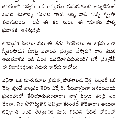
జీవితంతో విద్యకు ఒక అన్వయం కుదురుతుంది అన్నిటికంటే
మించి జీవితాన్ని గురించి వారికి చిన్న నాడే గొప్ప స్పృహ
కలుగుతుంది”. ఇదీ ఈ కథ నుంచి ఈ “నూతన పాఠ్య
ప్రణాళిక” ఆశిస్తున్నది.
తొమ్మిదేళ్ల పిల్లలు- మరీ ఈ తరం పేదపిల్లలు ఈ కథను ఎలా
స్వీకరిస్తారు? దీనిపై ఎలాంటి ప్రశ్నలు వేస్తారు? వారి జీవిత
అనుభవానికి ఇది ఎంత ఉపయోగపడుతుంది? అనే ప్రశ్నలేవీ
ఈ విధానకర్తలకు ఎదురు కాలేదు కాబోలు.
ఏదైనా ఒక మారుమూల ప్రభుత్వ పాఠశాలకు వెళ్లి, పిల్లలకీ కథ
చెప్పి వుంటే వాస్తవం తెలిసి వచ్చేది. పేదవాళ్లంతా ఆనందమయ
ప్రపంచంలో తేలియాడుతుంటారా? వాళ్ల పిల్లలు తండ్రి ఏం
చేసినా, ఏం పోగొట్టుకొని వచ్చినా కేరింతలే కొడతారా? అయినా
బిచ్చగాడి ఆకలి తీర్చడానికి పూట గడవని పేదలే లోకంలో