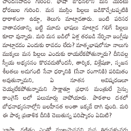
చాందసవాదం గురించి. భాషా బోధనలోని మన మొరటు
ధోరణుల గురించి. మన ముస్లిం పిల్లలు బడికొచ్చేటప్పటికి
ధారాళంగా ఉర్దూ, తెలుగు మాట్లాడతారు. ఇంటి పరిసర
వాతావరణాన్ని బట్టి మూడు భాషలు మాట్లాడ గలిగే పిల్లలు
కూడా వున్నారు. మరి మన బడిలో ఏళ్ల తరబడి నేర్పినా ఇంగ్లీషు
మాట్లాడడం ఎందుకు రావడం లేదు? మాతృభాషలోనూ నాలుగు
ముక్కలు మన పిల్లలు ఎందుకు రాయలేకపోతున్నారు? దీనివల్ల
స్వీయ అభ్యసనం కొరవడుతోందనీ, తార్కిక, విశ్లేషణా, సృజన
శీలతలు అడుగంటి సేవా ధర్మానికి (సేవా రంగానికి) పరిమితం
అవుతున్నామని, ఏ నూతన ఆవిష్కరణలూ
చెయ్యలేకపోతున్నామని సాక్షాత్తూ ప్రధాన మంత్రులే సైన్సు
కాంగ్రెస్ లలో పలుమార్లు వాపోయారు. పాఠశాల దశలో
బోధనాభ్యసనాల్లోని బలహీనత అంతా ఇక్కడే దాగి వుంది. మరి
ఈ పాఠ్య ప్రణాళిక దీనికి చెబుతున్న పరిష్కారం ఏమిటి?
‘భాషా, గణితం ఎంతో ముఖ్యమైనవని మన తిరువళ్ళువరు