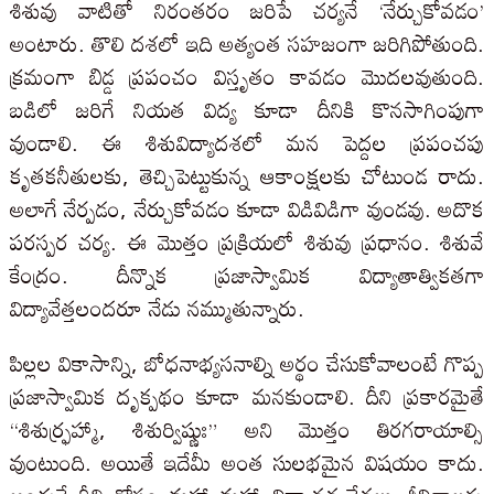
శిశువు వాటితో నిరంతరం జరిపే చర్యనే ‘నేర్చుకోవడం’
అంటారు. తొలి దశలో ఇది అత్యంత సహజంగా జరిగిపోతుంది.
క్రమంగా బిడ్డ ప్రపంచం విస్తృతం కావడం మొదలవుతుంది.
బడిలో జరిగే నియత విద్య కూడా దీనికి కొనసాగింపుగా
వుండాలి. ఈ శిశువిద్యాదశలో మన పెద్దల ప్రపంచపు
కృతకనీతులకు, తెచ్చిపెట్టుకున్న ఆకాంక్షలకు చోటుండ రాదు.
అలాగే నేర్పడం, నేర్చుకోవడం కూడా విడివిడిగా వుండవు. అదొక
పరస్పర చర్య. ఈ మొత్తం ప్రక్రియలో శిశువు ప్రధానం. శిశువే
కేంద్రం. దీన్నొక ప్రజాస్వామిక విద్యాతాత్వికతగా
విద్యావేత్తలందరూ నేడు నమ్ముతున్నారు.
పిల్లల వికాసాన్ని, బోధనాభ్యసనాల్ని అర్థం చేసుకోవాలంటే గొప్ప
ప్రజాస్వామిక దృక్పథం కూడా మనకుండాలి. దీని ప్రకారమైతే
“శిశుర్ఫ్రహ్మా, శిశుర్విష్ణుః” అని మొత్తం తిరగరాయాల్సి
వుంటుంది. అయితే ఇదేమీ అంత సులభమైన విషయం కాదు.