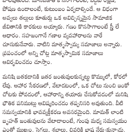
పోషణ ఉండాలంటే, కుటుంబం ఏర్పడాల్సిందే. ఆ విధంగా
అవ్వలు తల్లులు కూతుర్లు ఒక అవిచ్ఛిన్నమైన సామాజిక
జీవితానికి కారకులు అయ్యారు. గణం కొనసాగాలంటే స్త్రీ లే
ఆధారం. సహజంగానే గణాల వ్యవహారాలను వారే
చూసుకునేవారు. వాటిని మాతృస్వామ్య సమాజాలు అన్నారు.
ప్రపంచంలో అన్ని చోట్ల మాతృస్వామిక సమాజాలు
ఆవిర్భవించడం చూస్తాం.
మనిషి బతకడానికి ఇతర జంతువులకున్నట్టు కొమ్ములో, కోరలో
లేవు. ఆహార సేకరణలో, వేటాడటంలో, ఒక చోటు నుంచి ఇంకో
చోటకు పోవడంలో, ఆహారాన్ని తయారు చేసుకోవడంలో మనిషి
భౌతిక పనిముట్లు ఆవిష్కరించడం తప్పనిసరి అవుతుంది. వీటి
సమన్వయానికి భావవ్యక్తీకరణ అవసరమైంది. మామత్ లాంటి
బృహత్ జంతువులను వేటాడాలంటే, గుంపు మధ్య సమన్వయం
ఎంతో ముఖ్యం. సైగలు, శబ్దాలు, చివరికి భాష నేర్చుకున్నాడు.