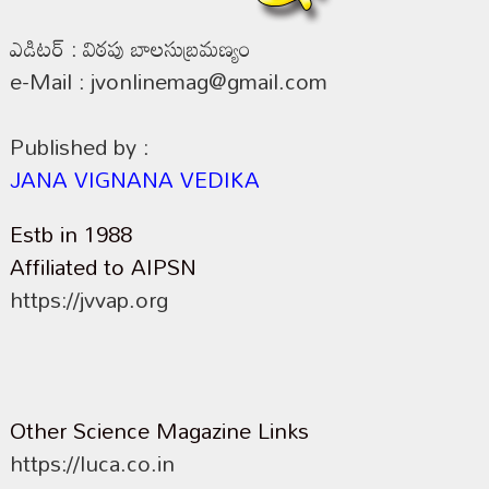
ఎడిటర్ : విఠపు బాలసుబ్రమణ్యం
e-Mail : jvonlinemag@gmail.com
Published by :
JANA VIGNANA VEDIKA
Estb in 1988
Affiliated to AIPSN
https://jvvap.org
Other Science Magazine Links
https://luca.co.in