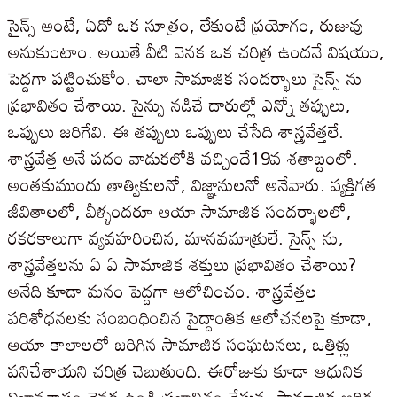
సైన్స్ అంటే, ఏదో ఒక సూత్రం, లేకుంటే ప్రయోగం, రుజువు
అనుకుంటాం. అయితే వీటి వెనక ఒక చరిత్ర ఉందనే విషయం,
పెద్దగా పట్టించుకోం. చాలా సామాజిక సందర్భాలు సైన్స్ ను
ప్రభావితం చేశాయి. సైన్సు నడిచే దారుల్లో ఎన్నో తప్పులు,
ఒప్పులు జరిగేవి. ఈ తప్పులు ఒప్పులు చేసేది శాస్త్రవేత్తలే.
శాస్త్రవేత్త అనే పదం వాడుకలోకి వచ్చిందే19వ శతాబ్దంలో.
అంతకుముందు తాత్వికులనో, విజ్ఞానులనో అనేవారు. వ్యక్తిగత
జీవితాలలో, వీళ్ళందరూ ఆయా సామాజిక సందర్భాలలో,
రకరకాలుగా వ్యవహరించిన, మానవమాత్రులే. సైన్స్ ను,
శాస్త్రవేత్తలను ఏ ఏ సామాజిక శక్తులు ప్రభావితం చేశాయి?
అనేది కూడా మనం పెద్దగా ఆలోచించం. శాస్త్రవేత్తల
పరిశోధనలకు సంబంధించిన సైద్దాంతిక ఆలోచనలపై కూడా,
ఆయా కాలాలలో జరిగిన సామాజిక సంఘటనలు, ఒత్తిళ్లు
పనిచేశాయని చరిత్ర చెబుతుంది. ఈరోజుకు కూడా ఆధునిక