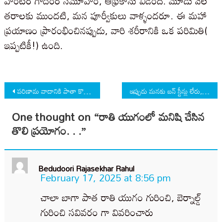
హంటర్ గాదరర్ సమూహం, ఆఫ్రికాను వీడింది. మూడు వేల
తరాలకు ముందటి, మన పూర్వీకులు వాళ్ళందరూ. ఈ మహా
ప్రయాణం ప్రారంభించినప్పుడు, వారి శరీరానికి ఒక పరిమితి(
ఇప్పటికీ!) ఉంది.
Post
పరిణామ వాదానికి పాతా కొత్తా సవాళ్లు
ఇప్పుడు మనకు ఐన్ స్టీన్లు లేరు, నెహ్రూలూ లేరు!
navigation
One thought on “
రాతి యుగంలో మనిషి చేసిన
తొలి ప్రయోగం. . .
”
Bedudoori Rajasekhar Rahul
February 17, 2025 at 8:56 pm
చాలా బాగా పాత రాతి యుగం గురించి, బెర్నాల్డ్
గురించి సవివరం గా వివరించారు