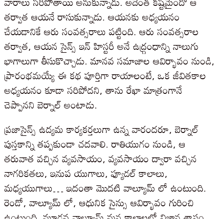
వారాలు సరిపోతాయి అనుకున్నాడు. అదెంత కష్టమైందో ఆ
తర్వాత ఆయనే రాసుకున్నాడు. ఆయనకు అధ్యయనం
చేయడానికే ఆరు సంవత్సరాలు పట్టింది. ఆరు సంవత్సరాల
తర్వాత, ఆయన సైన్స్ ఇన్ హిస్టరీ అనే ఉద్గ్రంధాన్ని నాలుగు
భాగాలుగా తీసుకొచ్చాడు. మానవ సమాజాల ఆవిర్భావం నుండి,
ప్రారంభమయ్యే ఈ కథ పూర్తిగా రాయాలంటే, ఒక జీవితకాల
అధ్యయనం కూడా సరిపోదని, తాను రేఖా మాత్రంగానే
చెప్పానని బెర్నాల్ అంటాడు.
ప్రజాసైన్స్ ఉద్యమ కార్యకర్తలుగా ఉన్న వారందరూ, బెర్నాల్
పుస్తకాన్ని తప్పకుండా చదవాలి. రాతియుగం నుండి, ఆ
తరువాత వచ్చిన వ్యవసాయం, వ్యవసాయం ద్వారా వచ్చిన
నాగరికతలు, ఇనుప యుగాలు, ఫ్యూడల్ కాలాలు,
మధ్యయుగాలు… ఇదంతా మొదటి వాల్యూమ్ లో ఉంటుంది.
రెండో, వాల్యూమ్ లో, ఆధునిక సైన్సు ఆవిర్భావం గురించి
ఉంటుంది. మూడవ వాల్యూమ్ మన కాలాలలో విజ్ఞాన శాస్త్రం