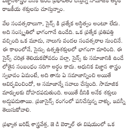
విజ్ఞానశాస్త్రం వెనక ఉండి ప్రభావితం చేస్తున్న సామాజిక ఆర్థిక
రాజకీయ శక్తులను చూస్తున్నాం.
వేల సంవత్సరాలుగా, సైన్స్ కి ప్రత్యేక అస్థిత్వం అంటూ లేదు.
అది సంస్కృతిలో భాగంగానే ఉండేది. ఒక ప్రత్యేక ప్రతిపత్తి
వచ్చింది ఒక మూడు, నాలుగు వందల సంవత్సరాల నుంచినే.
ఈ కాలంలోనే, సైన్సు ఉత్పత్తిశక్తులలో భాగంగా మారింది. ఈ
సైన్స్ చరిత్ర తెలియకపోవడం వల్లా, సైన్స్ కు సమాజానికి ఉండే
లోతైన సంబంధం సరిగా అర్థం కాదు. ఆధునిక విజ్ఞాన శాస్త్రం
స్వభావం ఏమంటే, అది తాను ఏ సమాజాన్నించి అయితే
ఆవిర్భవించిందో, ఆ సమాజాన్నే సవాలు చేస్తుంది. సామాజిక
మార్పులకు దోహదపడుతుంది. అయితే దీనికి అనేక శక్తులు
అడ్డుపడుతాయి. ప్రజాసైన్స్ రంగంలో పనిచేస్తున్న వాళ్ళు, ఇవన్నీ
తెలుసుకోవాలి.
ప్రఖ్యాత ఐరిష్ శాస్త్రవేత్త, జె డి బెర్నాల్ ఈ విషయంలో ఒక