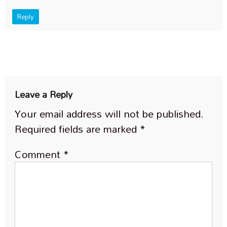
Reply
Leave a Reply
Your email address will not be published.
Required fields are marked
*
Comment
*