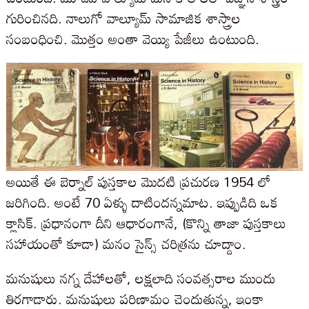
గురించినది. నాలుగో వాల్యూమ్ సామాజిక శాస్త్రాల
సంబంధించి. మొత్తం అంతా వెయ్యి పేజీలు ఉంటుంది.
అయితే ఈ బెర్నాల్ పుస్తకాల మొదటి ప్రచురణ 1954 లో
జరిగింది. అంటే 70 ఏళ్ళు దాటిందన్నమాట. ఇప్పుడిది ఒక
క్లాసిక్. ప్రధానంగా దీని ఆధారంగానే, (కొన్ని తాజా పుస్తకాలు
సహాయంతో కూడా) మనం సైన్స్ చరిత్రను చూద్దాం.
మనుషులు నగ్న దేహాలతో, లక్షలాది సంవత్సరాల ముందు
తిరగాడారు. మనుషులు పరిణామం చెందుతున్న, ఇంకా