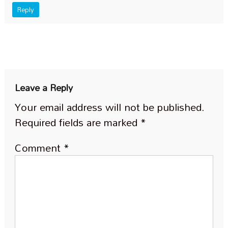
Reply
Leave a Reply
Your email address will not be published.
Required fields are marked
*
Comment
*