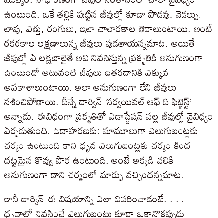
ఉంటుంది. ఒకే తల్లికి పుట్టిన జీవుల్లో కూడా పొడవు, వెడల్పు,
లావు, ఎత్తు, రంగులు, ఇలా చాలారకాల తెడాలుంటాయి. అంటే
రకరకాల లక్షణాలున్న జీవులు పుడతాయన్నమాట. అయితే
జీవుల్లో ఏ లక్షణాలైతే అవి నివసిస్తున్న ప్రకృతికి అనుగుణంగా
ఉంటుందో అటువంటి జీవులు బతకడానికి ఎక్కువ
అవకాశాలుంటాయి. అలా అనుగుణంగా లేని జీవులు
నశించిపోతాయి. దీన్నే డార్విన్‌ ‘సర్వయివల్‌ ఆఫ్‌ ది ఫిట్టెస్ట్‌’
అన్నాడు. ఈవిధంగా ప్రకృతితో ఎడాప్టేషన్‌ వల్ల జీవుల్లో వైవిధ్యం
ఏర్పడుతుంది. ఉదాహరణకు: మామూలుగా ఎలుగుబంట్లకు
చర్మం ఉంటుంది కాని ధృవ ఎలుగుబంట్లకు చర్మం కింద
దట్టమైన కొవ్వు పొర ఉంటుంది. అంటే అక్కడి చలికి
అనుగుణంగా దాని చర్మంలో మార్పు వచ్చిందన్నమాట.
కానీ డార్విన్‌ ఈ విషయాన్ని ఎలా వివరించాడంటే. . . .
ధృవాల్లో నివసించే ఎలుగుబంట్లు కూడా ఒకానొకప్పుడు