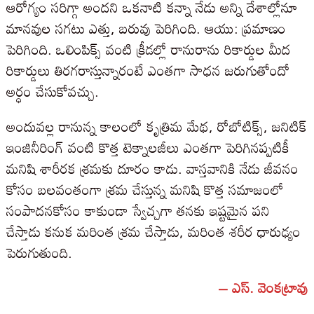
ఆరోగ్యం సరిగ్గా అందని ఒకనాటి కన్నా నేడు అన్ని దేశాల్లోనూ
మానవుల సగటు ఎత్తు, బరువు పెరిగింది. ఆయు: ప్రమాణం
పెరిగింది. ఒలింపిక్స్‌ వంటి క్రీడల్లో రానురాను రికార్డుల మీద
రికార్డులు తిరగరాస్తున్నారంటే ఎంతగా సాధన జరుగుతోందో
అర్ధం చేసుకోవచ్చు.
అందువల్ల రానున్న కాలంలో కృత్రిమ మేథ, రోబోటిక్స్‌, జనిటిక్‌
ఇంజినీరింగ్‌ వంటి కొత్త టెక్నాలజీలు ఎంతగా పెరిగినప్పటికీ
మనిషి శారీరక శ్రమకు దూరం కాడు. వాస్తవానికి నేడు జీవనం
కోసం బలవంతంగా శ్రమ చేస్తున్న మనిషి కొత్త సమాజంలో
సంపాదనకోసం కాకుండా స్వేచ్చగా తనకు ఇష్టమైన పని
చేస్తాడు కనుక మరింత శ్రమ చేస్తాడు, మరింత శరీర ధారుఢ్యం
పెరుగుతుంది.
– ఎస్‌. వెంకట్రావు