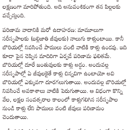
లక్షణంగా మారిపోతుంది. అది అనువంశికంగా తన పిల్లలకు
వచ్చేస్తుంది.
పరిణామ వాదానికి మరో ఉదాహరణ: మామూలుగా
సరీసృపాలకు (బల్లిజాతి జీవులకు) నాలుగు కాళ్లుంటాయి. కానీ
బొరియల్లో నివసించే పాములు వంటి వాటికి కాళ్లు ఉండవు. ఇది
కూడా పైన చెప్పిన మాదిరిగా ఏర్పడే పరిణామ ఫలితమే.
బొరియల్లో దూరే జంతువులకు కాళ్లు అడ్డం. అందువల్ల
సరీసృపాల్లో ఏ జీవులకైతే కాళ్లు చిన్నవిగా ఉంటాయో అవి
బొరియల్లో ఎక్కువగా దూరగలుగుతాయి. అందువల్ల బొరియల్లో
నివసించే అవకాశాలు వాటికి పెరుగుతాయి. ఆ విధంగా కొన్ని
వేల, లక్షల సంవత్సరాల కాలంలో కాళ్లుగలిగిన సరీసృపాల
నుండి కాళ్లు లేని పాములు వంటి జీవులు పరిణామం
చెందుతాయి.