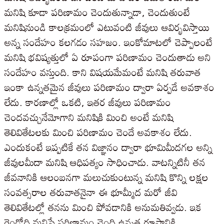
మనిషి కూడా పరిణామం చెందుతున్నాడా, చెందుతుంటే
మనిషినుండి కాలక్రమంలో ఎటువంటి జీవులు ఆవిర్భవిస్తాయి
అన్న సందేహం కలగడం సహజం. ఇంకోమాటలో చెప్పాలంటే
మనిషి భవిష్యత్తులో ఏ రూపంగా పరిణామం చెందుతాడు అని
సందేహం వస్తుంది. కాని విషయమేమంటే మనిషి తరువాత
ఇంకా ఉన్నతమైన జీవులు పరిణామం ద్వారా ఏర్పడే అవకాశం
లేదు. కారణాల్లో ఒకటి, ఇతర జీవులు పరిణామం
చెందవచ్చునేమోగాని మనిషికి మించి అంటే మనిషి
తెలివితేటలకు మించి పరిణామం చెందే అవకాశం లేదు.
ఎందుకంటే ఇప్పటికే తన విజ్ఞానం ద్వారా భూమిమీదగల అన్ని
జీవులమీదా మనిషి ఆధిపత్యం సాధించాడు. వాటన్నిటినీ తన
జీవనానికి ఆలంబనగా మలుచుకుంటున్న మనిషి కొన్ని లక్షల
సంవత్సరాల తరువాతనైనా ఈ భూమ్మీద మరో జీవి
తెలివితేటల్లో తనను మించి పోవడానికి అనుమతివ్వడు. ఇక
రెండోది మనిషే పరిణామం చెంది ఉన్నత రూపానికి