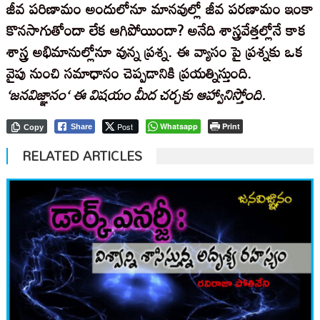
జీవ పరిణామం అందులోనూ మానవుల్లో జీవ పరణామం ఇంకా
కొనసాగుతోందా లేక ఆగిపోయిందా? అనేది శాస్త్రవేత్తల్లోనే కాక
శాస్త్ర అభిమానుల్లోనూ వున్న ప్రశ్న. ఈ వ్యాసం పై ప్రశ్నకు ఒక
వైపు నుంచి సమాధానం చెప్పడానికి ప్రయత్నిస్తుంది.
‘జనవిజ్ఞానం‘ ఈ విషయం మీద చర్చకు ఆహ్వానిస్తోంది.
Post
Whatsapp
Print
Share
Copy
RELATED ARTICLES