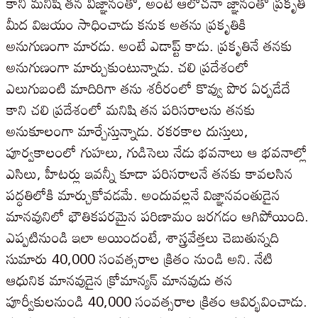
కానీ మనిషి తన విజ్ఞానంతో, అంటే ఆలోచనా జ్ఞానంతో ప్రకృతి
మీద విజయం సాధించాడు కనుక అతను ప్రకృతికి
అనుగుణంగా మారడు. అంటే ఎడాప్ట్‌ కాడు. ప్రకృతినే తనకు
అనుగుణంగా మార్చుకుంటున్నాడు. చలి ప్రదేశంలో
ఎలుగుబంటి మాదిరిగా తను శరీరంలో కొవ్వు పొర ఏర్పడేదే
కాని చలి ప్రదేశంలో మనిషి తన పరిసరాలను తనకు
అనుకూలంగా మార్చేస్తున్నాడు. రకరకాల దుస్తులు,
పూర్వకాలంలో గుహలు, గుడిసెలు నేడు భవనాలు ఆ భవనాల్లో
ఎసిలు, హీటర్లు ఇవన్నీ కూడా పరిసరాలనే తనకు కావలసిన
పద్ధతిలోకి మార్చుకోవడమే. అందువల్లనే విజ్ఞానవంతుడైన
మానవునిలో భౌతికపరమైన పరిణామం జరగడం ఆగిపోయింది.
ఎప్పటినుండి ఇలా అయిందంటే, శాస్త్రవేత్తలు చెబుతున్నది
సుమారు 40,000 సంవత్సరాల క్రితం నుండి అని. నేటి
ఆధునిక మానవుడైన క్రోమాన్యన్‌ మానవుడు తన
పూర్వీకులనుండి 40,000 సంవత్సరాల క్రితం ఆవిర్భవించాడు.