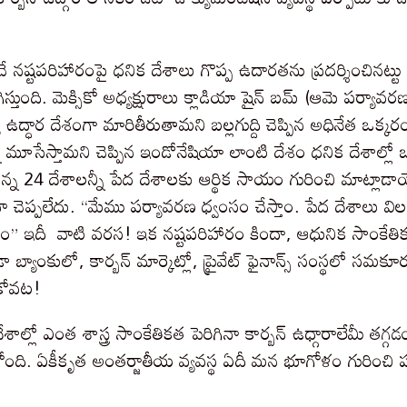
ే నష్టపరిహారంపై ధనిక దేశాలు గొప్ప ఉదారతను ప్రదర్శించినట్
స్తుంది. మెక్సికో అధ్యక్షురాలు క్లాడియా షైన్ బమ్ (ఆమె పర్యావరణ 
ద్ధార దేశంగా మారితీరుతామని బల్లగుద్ది చెప్పిన అధినేత ఒక్కర
నీ మూసేస్తామని చెప్పిన ఇండోనేషియా లాంటి దేశం ధనిక దేశాల్లో 
న 24 దేశాలన్నీ పేద దేశాలకు ఆర్థిక సాయం గురించి మాట్లాడాయే
 చెప్పలేదు. “మేము పర్యావరణ ధ్వంసం చేస్తాం. పేద దేశాలు వి
ం” ఇదీ వాటి వరస! ఇక నష్టపరిహారం కిందా, ఆధునిక సాంకేతి
బ్యాంకులో, కార్బన్ మార్కెట్లో, ప్రైవేట్ ఫైనాన్స్ సంస్థలో సమకూర
ుకోవట!
ల్లో ఎంత శాస్త్ర సాంకేతికత పెరిగినా కార్బన్ ఉధ్గారాలేమీ తగ్గడం 
ంది. ఏకీకృత అంతర్జాతీయ వ్యవస్థ ఏదీ మన భూగోళం గురించి పట