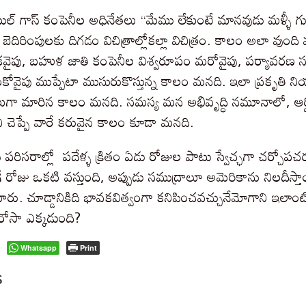
ల్ గాస్ కంపెనీల అధినేతలు “మేము లేకుంటే మానవుడు మళ్ళీ గుహ
ిరింపులకు దిగడం విచిత్రాల్లోకల్లా విచిత్రం. కాలం అలా వుంది
ైపు, బహుళ జాతి కంపెనీల విశ్వరూపం మరోవైపు, పర్యావరణ స
కోవైపు ముప్పేటా ముసురుకొస్తున్న కాలం మనది. ఇలా ప్రకృతి
లుగా మారిన కాలం మనది. సమస్య మన అభివృద్ధి నమూనాలో, ఆర్థ
 చెప్పే వారే కరువైన కాలం కూడా మనది.
్ పరిసరాల్లో పదేళ్ళ క్రితం ఏడు రోజుల పాటు స్వేచ్ఛగా చర్చోపచర్
గే రోజు ఒకటి వస్తుంది, అప్పుడు సముద్రాలూ అమెరికాను నిలదీ
ంటారు. చూడ్డానికిది భావకవిత్వంగా కనిపించవచ్చునేమోగాని ఇలాం
ి భరోసా ఎక్కడుంది?
Whatsapp
Print
S