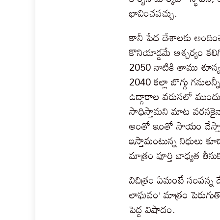
భావించవచ్చు.
కానీ పేద దేశాలకు అందించ
కొనియాడ్డమే ఆశ్చర్యం కలిగి
2050 నాటికి తాము శూన్య ఉ
2040 కల్లా బొగ్గు గనులన్
ఉద్గారాల వరుసలో ముందున్
సాధిస్తామని మాట వరసకైనా
అంతో ఇంతో సాయం చేస్తా
ఇస్తామంటున్న నిధులు కూడా 
మాత్రం పూర్తి బాధ్యత తీస
విచిత్రం ఏమంటే సంపన్న దేశా
లాఘవం’ మాత్రం పెరుగుతో
పెద్ద విషాదం.