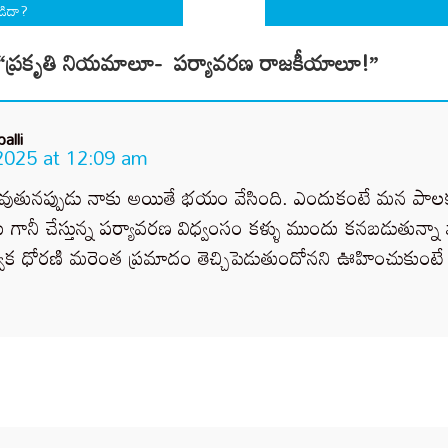
డిదా?
“
ప్రకృతి నియమాలూ- పర్యావరణ రాజకీయాలూ!
”
alli
2025 at 12:09 am
ువుతునప్పుడు నాకు అయితే భయం వేసింది. ఎందుకంటే మన పాలక
లు గానీ చేస్తున్న పర్యావరణ విధ్వంసం కళ్ళు ముందు కనబడుతున్నా వార
 ధోరణి మరెంత ప్రమాదం తెచ్చిపెడుతుందోనని ఊహించుకుంటే ఒళ