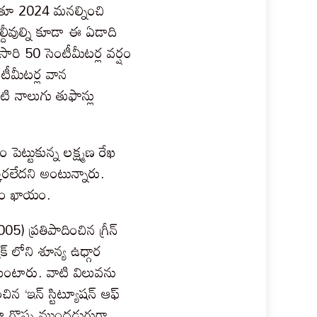
ోతూ 2024 మనల్నించి
్దీవుల్ని కూడా ఈ ఏడాది
ారి 50 సెంటీమీటర్ల వర్షం
ంటీమీటర్ల వాన
ి నాలుగు తుఫాన్లు
ెట్టుకున్న లక్ష్మణ రేఖ
క్కరలేదని అంటున్నారు.
చడం ఖాయం.
5) ప్రతిపాదించిన గ్రీన్
ాక్ లోని శూన్య ఉధ్గార
ుకుంటారు. వాటి విలువను
న ‘ఇన్ స్టిట్యూషన్ ఆఫ్
కూడా గొప్ప ముందడుగుగా