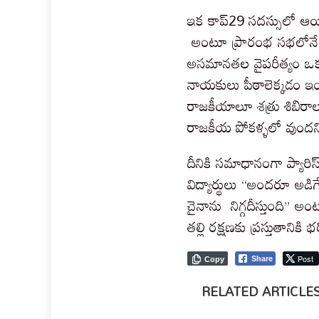
ఇక కాప్29 సదస్సులో ఆయి
అంటూ ప్రారంభ సభలోనే బెద
అసమానతల వైపరీత్యం ఒకవ
నాయకులు పీఠాలెక్కడం ఇం
రాజకీయాలూ శత్రు శిబిరా
రాజకీయ పోకళ్ళలో వుందని
దీనికి సమాధానంగా ప్యారిస
విద్యార్థులు “అందరూ అడి
చైనాను నిగ్గదీస్తుంది” అ
తల్లి రక్షణకు ప్రస్తుతానిక
Post
Share
Copy
RELATED ARTICLE