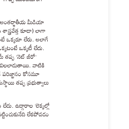
టు అంతర్జాతీయ మీడియా
శాస్త్రవేత్త కూడా) లాగా
ంటే ఒక్కరూ లేరు. అలాగే
ఒక్కటంటే ఒక్కటీ లేదు.
 తప్ప ‘నెట్ జీరో’
లవిలలాడుతాయి. వాటికి
క పరిజ్ఞానం కోసమూ
ుస్థాయి తప్ప ప్రభుత్వాలు
లేదు. ఉద్గారాల ‘లెక్కల్లో
్టించుకునేది లేకపోవడం