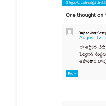
Post
పిల్లనగోవి నియాండర్తల్ మానవు
navigation
One thought on 
Rajasekhar Settip
August 12, 
ఈ ఆర్టికల్ చద
పెట్టుబడి సంస్థ
అహంకార పూర్వక
Reply