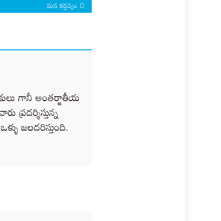
మన కర్తవ్యం
ులు గానీ అంతర్జాతీయ
ు ప్రదర్శిస్తున్న
్ళు జలదరిస్తుంది.