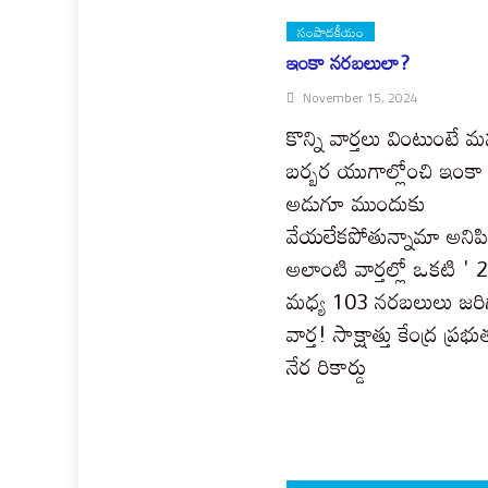
సంపాదకీయం
ఇంకా నరబలులా?
November 15, 2024
కొన్ని వార్తలు వింటుంటే
బర్బర యుగాల్లోంచి ఇంకా
అడుగూ ముందుకు
వేయలేకపోతున్నామా అనిపిస్
అలాంటి వార్తల్లో ఒకటి '
మధ్య 103 నరబలులు జరి
వార్త! సాక్షాత్తు కేంద్ర ప్ర
నేర రికార్డు