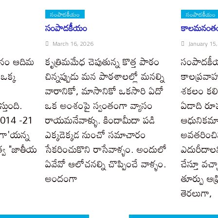
సంపాదకీయం
సంపాదకీయం
సంపాదకీయం
కాలమనంతం
March 16, 2026
January 15
 మనం ఆదిమ
కృత్రిమమేధ చెపుతున్న కొత్త పాఠం
సంపాదక
 ఒక్క
చిన్నప్పుడు మన పాఠశాలల్లో మనల్ని
కాలప్రవాహ
వారానికో, మాసానికో ఒకసారి ఏదో
శకలం కలిస
తుంది.
ఒక అంశంపై స్వంతంగా వ్యాసం
ఏడాది రూప
 2014 -21
రాయమనేవాళ్ళు. కిందామీదా పడి
ఆధునికమా
గా'యన్న
ఎక్కడెక్కడ నుంచో సమాచారం
అవతరించిన
భుత్వ "జాతీయ
సేకరించుకొని రాసేవాళ్ళం. అందులో
ఎదురీదాలన
ఏవేవో ఆలోచనల్ని చొప్పించే వాళ్ళం.
చేస్తూ వచ్
అందంగా
తూర్పు ఆఫ్
తెరలుగా,