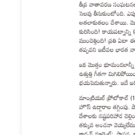
తీవ్ర వాతావరణ సంఘటనల 
సెలవు తీసుకుంటోంది. ఎప్
అతలాకుతలం చేశాయి. మొన్న
కురిసింది! కాయపట్నాన్ని
ముంచెత్తింది! ప్రతి ఏటా
తప్పవని ఇటీవల భారత వ
ఇక మొత్తం భూమండలాన్నీ పల
ఉత్తుత్తి గీతగా మిగిలిపోయ
భయపెడుతున్నారు. ఇదే జర
మాంట్రియల్ ప్రోటోకాల్ (1
హౌస్ ఉద్గారాల తగ్గింపు. పా
దేశాలకు నష్టపరిహార చెల్
తక్కువ అంచనా వెయ్యలేము.
కార్బన్ మార్కెట్’ స్థాపన