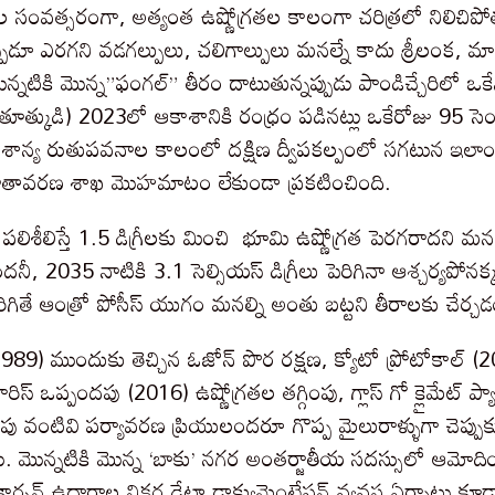
సంవత్సరంగా, అత్యంత ఉష్ణోగ్రతల కాలంగా చరిత్రలో నిలిచిప
పుడూ ఎరగని వడగల్పులు, చలిగాల్పులు మనల్నే కాదు శ్రీలంక, మాల
టికి మొన్న”ఫంగల్” తీరం దాటుతున్నప్పుడు పాండిచ్చేరిలో ఒకేస
 (తూత్కుడి) 2023లో ఆకాశానికి రంధ్రం పడినట్లు ఒకేరోజు 95 సె
 ఈశాన్య రుతుపవనాల కాలంలో దక్షిణ ద్వీపకల్పంలో సగటున ఇలాంట
ాతావరణ శాఖ మొహమాటం లేకుండా ప్రకటించింది.
ిశీలిస్తే 1.5 డిగ్రీలకు మించి భూమి ఉష్ణోగ్రత పెరగరాదని మనం ప
ిందనీ, 2035 నాటికి 3.1 సెల్సియస్ డిగ్రీలు పెరిగినా ఆశ్చర్యపోన
ిగితే ఆంత్రో పోసీస్ యుగం మనల్ని అంతు బట్టని తీరాలకు చేర్
989) ముందుకు తెచ్చిన ఓజోన్ పొర రక్షణ, క్యోటో ప్రోటోకాల్ (200
రిస్ ఒప్పందపు (2016) ఉష్ణోగ్రతల తగ్గింపు, గ్లాస్ గో క్లైమేట్ ప్య
లింపు వంటివి పర్యావరణ ప్రియులందరూ గొప్ప మైలురాళ్ళుగా చెప్ప
 మొన్నటికి మొన్న ‘బాకు’ నగర అంతర్జాతీయ సదస్సులో ఆమోదించి
, కార్బన్ ఉద్గారాల నికర డేటా డాక్యుమెంటేషన్ వ్యవస్థ ఏర్పాటు 