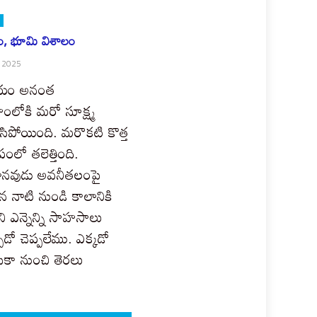
, భూమి విశాలం
, 2025
ీయం అనంత
ంలోకి మరో సూక్ష్మ
ిపోయింది. మరొకటి కొత్త
ంలో తలెత్తింది.
నవుడు అవనీతలంపై
 నాటి నుండి కాలానికి
ి ఎన్నెన్ని సాహసాలు
చాడో చెప్పలేము. ఎక్కడో
రికా నుంచి తెరలు