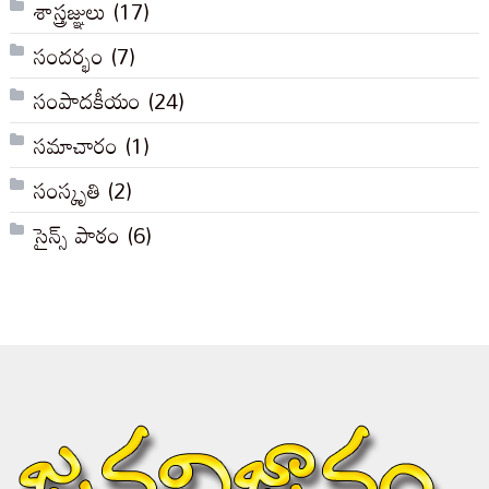
శాస్త్రజ్ఞులు
(17)
సందర్భం
(7)
సంపాదకీయం
(24)
సమాచారం
(1)
సంస్కృతి
(2)
సైన్స్ పాఠం
(6)