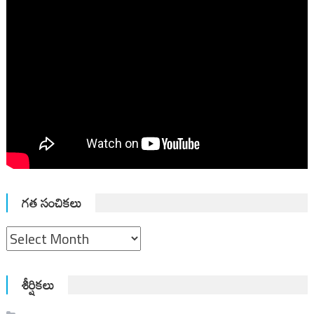
గత సంచికలు
గత
సంచికలు
శీర్షికలు