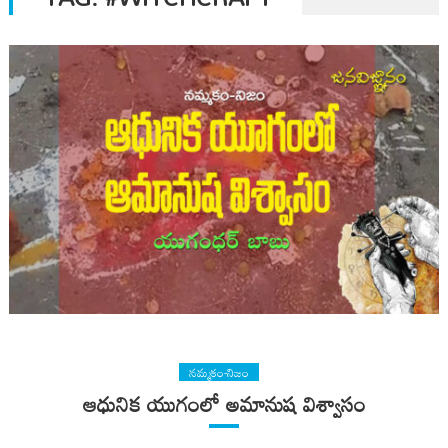
నమ్మకం-నిజం
ఆధునిక యుగంలో అమానుష విశ్వాసం