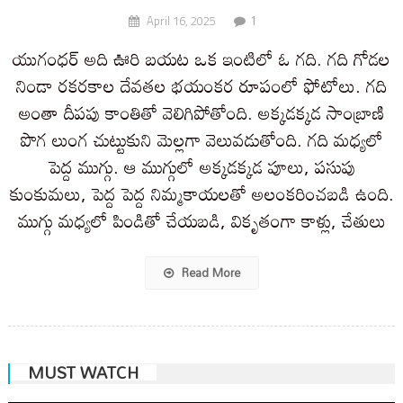
1
April 16, 2025
యుగంధర్ అది ఊరి బయట ఒక ఇంటిలో ఓ గది. గది గోడల
నిండా రకరకాల దేవతల భయంకర రూపంలో ఫోటోలు. గది
అంతా దీపపు కాంతితో వెలిగిపోతోంది. అక్కడక్కడ సాంబ్రాణి
పొగ లుంగ చుట్టుకుని మెల్లగా వెలువడుతోంది. గది మధ్యలో
పెద్ద ముగ్గు. ఆ ముగ్గులో అక్కడక్కడ పూలు, పసుపు
కుంకుమలు, పెద్ద పెద్ద నిమ్మకాయలతో అలంకరించబడి ఉంది.
ముగ్గు మధ్యలో పిండితో చేయబడి, వికృతంగా కాళ్లు, చేతులు
Read More
MUST WATCH