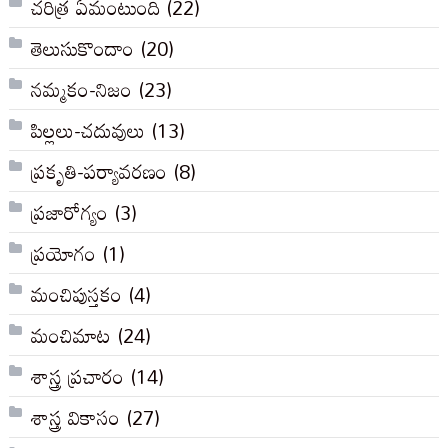
చరిత్ర ఏమంటుంది
(22)
తెలుసుకొందాం
(20)
నమ్మకం-నిజం
(23)
పిల్లలు-చదువులు
(13)
ప్రకృతి-పర్యావరణం
(8)
ప్రజారోగ్యం
(3)
ప్రయోగం
(1)
మంచిపుస్తకం
(4)
మంచిమాట
(24)
శాస్త్ర ప్రచారం
(14)
శాస్త్ర వికాసం
(27)