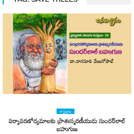
శాస్త్రజ్ఞులు
పర్యావరణోద్యమాలకు ప్రాతఃస్మరణీయుడు సుందర్​లాల్
బహుగుణ