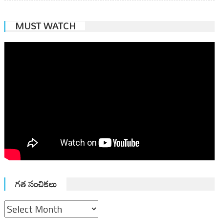
MUST WATCH
గత సంచికలు
గత