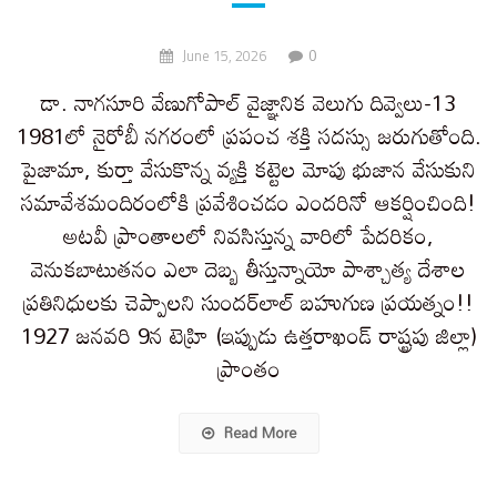
0
June 15, 2026
డా. నాగసూరి వేణుగోపాల్ వైజ్ఞానిక వెలుగు దివ్వెలు-13
1981లో నైరోబీ నగరంలో ప్రపంచ శక్తి సదస్సు జరుగుతోంది.
పైజామా, కుర్తా వేసుకొన్న వ్యక్తి కట్టెల మోపు భుజాన వేసుకుని
సమావేశమందిరంలోకి ప్రవేశించడం ఎందరినో ఆకర్షించింది!
అటవీ ప్రాంతాలలో నివసిస్తున్న వారిలో పేదరికం,
వెనుకబాటుతనం ఎలా దెబ్బ తీస్తున్నాయో పాశ్చాత్య దేశాల
ప్రతినిధులకు చెప్పాలని సుందర్​లాల్ బహుగుణ ప్రయత్నం!!
1927 జనవరి 9న టెహ్రి (ఇప్పుడు ఉత్తరాఖండ్ రాష్ట్రపు జిల్లా)
ప్రాంతం
Read More