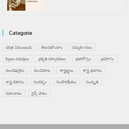
Categorie
చరిత్ర ఏమంటుంది
తెలుసుకొందాం
నమ్మకం-నిజం
పిల్లలు-చదువులు
ప్రకృతి-పర్యావరణం
ప్రజారోగ్యం
ప్రయోగం
మంచిపుస్తకం
మంచిమాట
శాస్త్రజ్ఞులు
శాస్త్ర ప్రచారం
శాస్త్ర వికాసం
సందర్భం
సంపాదకీయం
సంస్కృతి
సమాచారం
సైన్స్ పాఠం