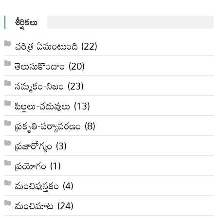
సంచికలు
శీర్షికలు
చరిత్ర ఏమంటుంది
(22)
తెలుసుకొందాం
(20)
నమ్మకం-నిజం
(23)
పిల్లలు-చదువులు
(13)
ప్రకృతి-పర్యావరణం
(8)
ప్రజారోగ్యం
(3)
ప్రయోగం
(1)
మంచిపుస్తకం
(4)
మంచిమాట
(24)