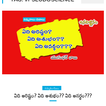
నమ్మకం-నిజం
ఏది అరిష్టం? ఏది అశుభం?? ఏది అనర్థం???