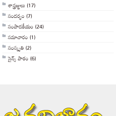
శాస్త్రజ్ఞులు
(17)
సందర్భం
(7)
సంపాదకీయం
(24)
సమాచారం
(1)
సంస్కృతి
(2)
సైన్స్ పాఠం
(6)