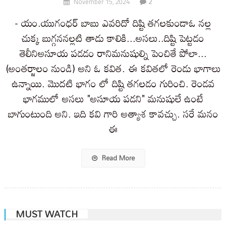
2
November 15, 2024
- యం.యుగంధర్ బాబు ఎవరిదో దిష్టి తగలకుండాఓ నల్ల
చుక్క బుగ్గననల్లటి తాడు కాలికి...అసలు..దిష్టి పెట్టడం
తెలీనిఅసూయ పడడం రానిమనుషుల్ని పెంచితే పోలా...
(అంతర్జాలం నుండి) అని ఓ కవిత. ఈ కవితలో రెండు భాగాలు
ఉన్నాయి. మొదటి భాగం లో దిష్టి తగలడం గురించి. రెండవ
భాగములో అసలు "అసూయ పడని" మనుషులే ఉంటే
బాగుంటుంది అని. ఇది కవి గారి అత్యాశ కావచ్చు. సరే మనం
ఈ
Read More
MUST WATCH