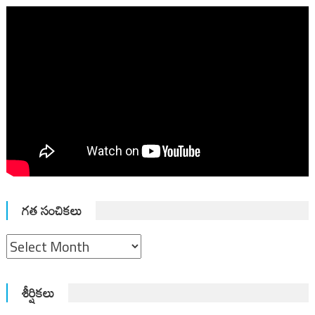
గత సంచికలు
గత
సంచికలు
శీర్షికలు