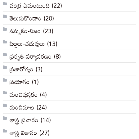
చరిత్ర ఏమంటుంది
(22)
తెలుసుకొందాం
(20)
నమ్మకం-నిజం
(23)
పిల్లలు-చదువులు
(13)
ప్రకృతి-పర్యావరణం
(8)
ప్రజారోగ్యం
(3)
ప్రయోగం
(1)
మంచిపుస్తకం
(4)
మంచిమాట
(24)
శాస్త్ర ప్రచారం
(14)
శాస్త్ర వికాసం
(27)