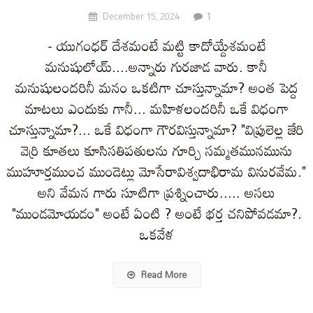
1
December 15, 2024
- యుగంధర్ దేశమంటే మట్టి కాదోయ్దేశమంటే
మనుషులోయ్....అన్నారు గురజాడ వారు. కానీ
మనుషులందరినీ మనం ఒకటిగా చూస్తున్నామా? అంత పెద్ద
మాటలు ఎందుకు గానీ... మహిళలందరినీ ఒకే విధంగా
చూస్తున్నామా?... ఒకే విధంగా గౌరవిస్తున్నామా? "విప్రులెల్ల జేరి
వెర్రి కూతలు కూసిసతిపతులను గూర్చి సమ్మతమునమును
ముహూర్తముంచ ముండెట్లు మోసేరావిశ్వదాభిరామ వినురవేమ."
అని వేమన గారు సూటిగా ప్రశ్నించారు..... అసలు
"ముండమోయడం" అంటే ఏంటి ? అంటే భర్త చనిపోవడమా?.
ఒకవేళ
Read More