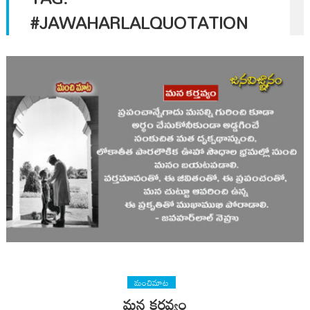
#JAWAHARLALQUOTATION
మంచిమాట
మన కర్తవ్యం