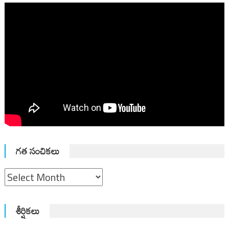
గత సంచికలు
గత
సంచికలు
శీర్షికలు