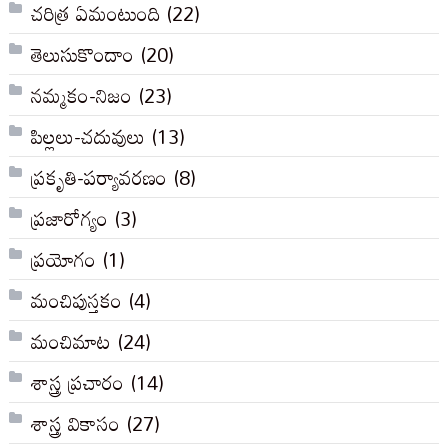
చరిత్ర ఏమంటుంది
(22)
తెలుసుకొందాం
(20)
నమ్మకం-నిజం
(23)
పిల్లలు-చదువులు
(13)
ప్రకృతి-పర్యావరణం
(8)
ప్రజారోగ్యం
(3)
ప్రయోగం
(1)
మంచిపుస్తకం
(4)
మంచిమాట
(24)
శాస్త్ర ప్రచారం
(14)
శాస్త్ర వికాసం
(27)