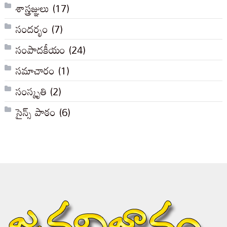
శాస్త్రజ్ఞులు
(17)
సందర్భం
(7)
సంపాదకీయం
(24)
సమాచారం
(1)
సంస్కృతి
(2)
సైన్స్ పాఠం
(6)