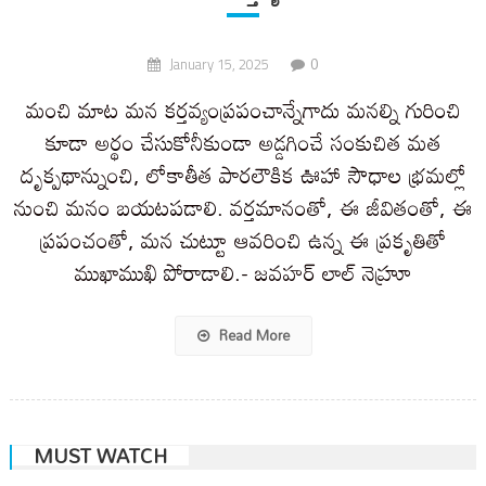
0
January 15, 2025
మంచి మాట మన కర్తవ్యంప్రపంచాన్నేగాదు మనల్ని గురించి
కూడా అర్థం చేసుకోనీకుండా అడ్డగించే సంకుచిత మత
దృక్పథాన్నుంచి, లోకాతీత పారలౌకిక ఊహా సౌధాల భ్రమల్లో
నుంచి మనం బయటపడాలి. వర్తమానంతో, ఈ జీవితంతో, ఈ
ప్రపంచంతో, మన చుట్టూ ఆవరించి ఉన్న ఈ ప్రకృతితో
ముఖాముఖి పోరాడాలి.- జవహర్ లాల్ నెహ్రూ
Read More
MUST WATCH