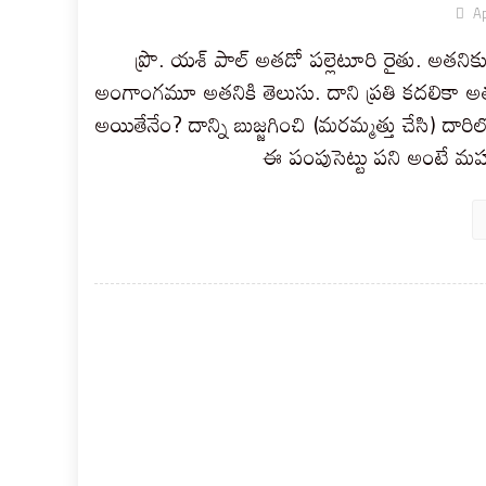
Ap
ప్రొ. యశ్ పాల్ అతడో పల్లెటూరి రైతు. అతనికు
అంగాంగమూ అతనికి తెలుసు. దాని ప్రతి కదలికా అతన
అయితేనేం? దాన్ని బుజ్జగించి (మరమ్మత్తు చేసి) దారిల
ఈ పంపుసెట్టు పని అంటే మహ