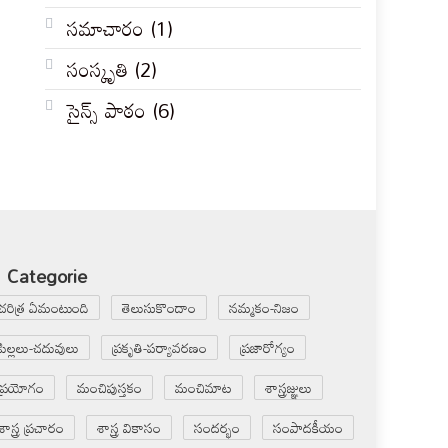
సమాచారం
(1)
సంస్కృతి
(2)
సైన్స్ పాఠం
(6)
Categorie
చరిత్ర ఏమంటుంది
తెలుసుకొందాం
నమ్మకం-నిజం
పిల్లలు-చదువులు
ప్రకృతి-పర్యావరణం
ప్రజారోగ్యం
ప్రయోగం
మంచిపుస్తకం
మంచిమాట
శాస్త్రజ్ఞులు
శాస్త్ర ప్రచారం
శాస్త్ర వికాసం
సందర్భం
సంపాదకీయం