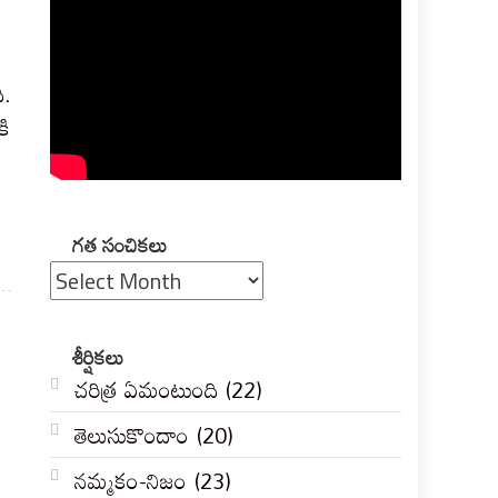
ి.
కి
గత
గత సంచికలు
సంచికలు
శీర్షికలు
చరిత్ర ఏమంటుంది
(22)
తెలుసుకొందాం
(20)
నమ్మకం-నిజం
(23)