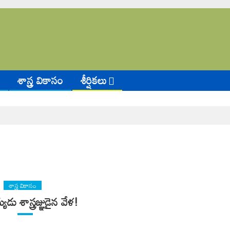
శాస్త్ర వికాసం
శీర్షికలు
శాస్త్ర వికాసం
ుడు శాస్త్రజ్ఞుడైన వేళ!