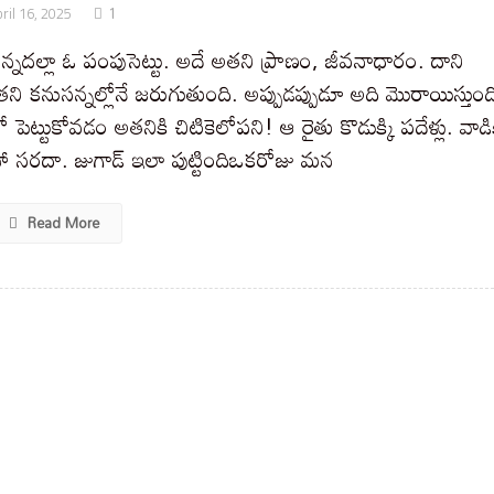
1
ril 16, 2025
న్నదల్లా ఓ పంపుసెట్టు. అదే అతని ప్రాణం, జీవనాధారం. దాని
ి కనుసన్నల్లోనే జరుగుతుంది. అప్పుడప్పుడూ అది మొరాయిస్తుంద
ో పెట్టుకోవడం అతనికి చిటికెలోపని! ఆ రైతు కొడుక్కి పదేళ్లు. వాడి
ా సరదా. జుగాడ్ ఇలా పుట్టిందిఒకరోజు మన
Read More