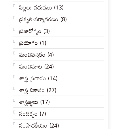
పిల్లలు-చదువులు
(13)
ప్రకృతి-పర్యావరణం
(8)
ప్రజారోగ్యం
(3)
ప్రయోగం
(1)
మంచిపుస్తకం
(4)
మంచిమాట
(24)
శాస్త్ర ప్రచారం
(14)
శాస్త్ర వికాసం
(27)
శాస్త్రజ్ఞులు
(17)
సందర్భం
(7)
సంపాదకీయం
(24)