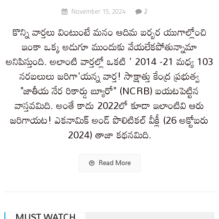
2
November 15, 2024
కొన్ని వార్తలు వింటుంటే మనం ఆదిమ బర్బర యుగాల్లోంచి
ఇంకా ఒక్క అడుగూ ముందుకు వేయలేకపోతున్నామా
అనిపిస్తుంది. అలాంటి వార్తల్లో ఒకటి ' 2014 -21 మధ్య 103
నరబలులు జరిగా'యన్న వార్త! సాక్షాత్తు కేంద్ర ప్రభుత్వ
"జాతీయ నేర రికార్డు బ్యూరో" (NCRB) బయటపెట్టిన
వాస్తవమిది. అంతే కాదు 2022లో కూడా ఇలాంటివి ఆరు
జరిగాయట! ఎకనామిక్ అండ్ పొలిటికల్ వీక్లీ (26 అక్టోబరు
2024) తాజా కథనమిది.
Read More
MUST WATCH