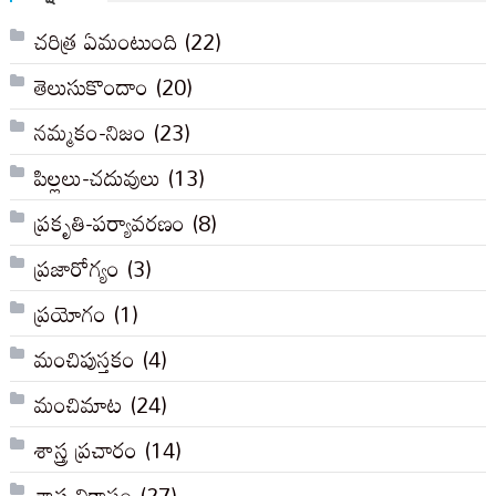
చరిత్ర ఏమంటుంది
(22)
తెలుసుకొందాం
(20)
నమ్మకం-నిజం
(23)
పిల్లలు-చదువులు
(13)
ప్రకృతి-పర్యావరణం
(8)
ప్రజారోగ్యం
(3)
ప్రయోగం
(1)
మంచిపుస్తకం
(4)
మంచిమాట
(24)
శాస్త్ర ప్రచారం
(14)
శాస్త్ర వికాసం
(27)