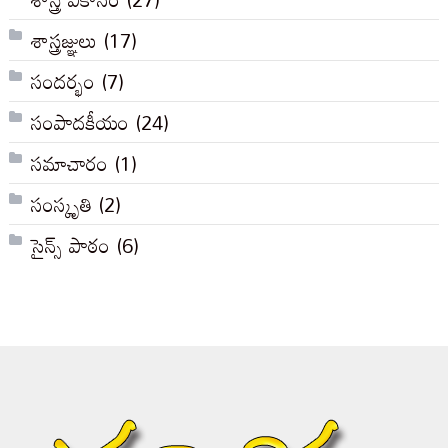
శాస్త్రజ్ఞులు
(17)
సందర్భం
(7)
సంపాదకీయం
(24)
సమాచారం
(1)
సంస్కృతి
(2)
సైన్స్ పాఠం
(6)