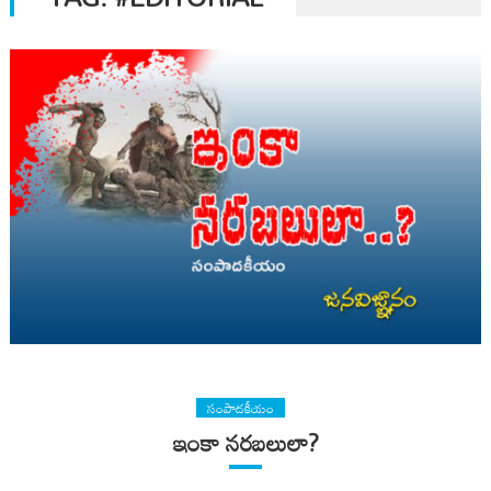
సంపాదకీయం
ఇంకా నరబలులా?