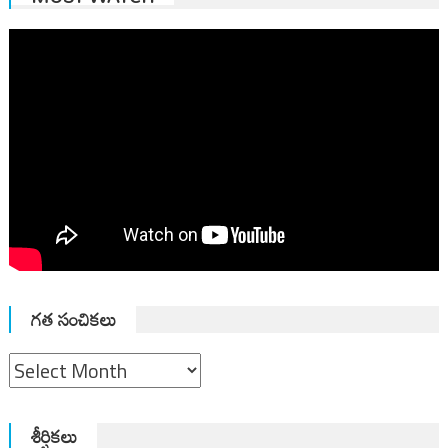
గత సంచికలు
గత
సంచికలు
శీర్షికలు