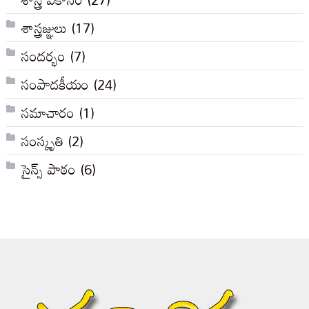
శాస్త్రజ్ఞులు
(17)
సందర్భం
(7)
సంపాదకీయం
(24)
సమాచారం
(1)
సంస్కృతి
(2)
సైన్స్ పాఠం
(6)