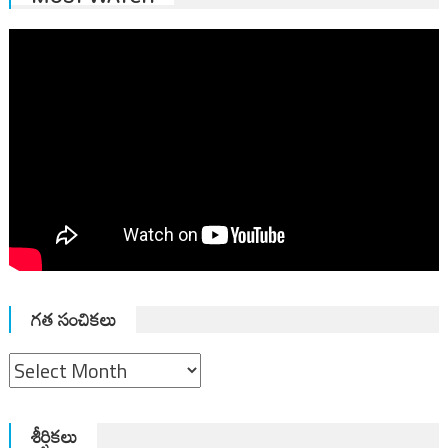
గత సంచికలు
గత
సంచికలు
శీర్షికలు