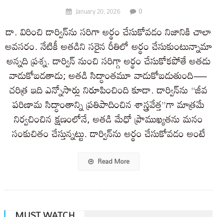
0
January 20, 2026
డా. విరించి డార్విన్‌ను సరిగా అర్థం చేసుకోవడం నిజానికి చాలా
అవసరం. నేటికీ అతడిని సరైన రీతిలో అర్థం చేసుకుంటున్నామా
అన్నది ప్రశ్న. డార్విన్ నుంచి సరిగ్గా అర్థం చేసుకోకపోతే అతడు
వాడుకోబడతాడు; అతడి సిద్ధాంతమూ వాడుకోబడుతుంది—
చరిత్ర ఇది ఎన్నోసార్లు నిరూపించింది కూడా. డార్విన్‌ను “జీవ
పరిణామ సిద్ధాంతాన్ని ప్రతిపాదించిన శాస్త్రవేత్త”గా మాత్రమే
నిర్వచించిన క్షణంలోనే, అతడి మేధో ప్రాముఖ్యతను మనం
సంకుచితం చేస్తున్నట్టు. డార్విన్‌ను అర్థం చేసుకోవడం అంటే
Read More
MUST WATCH