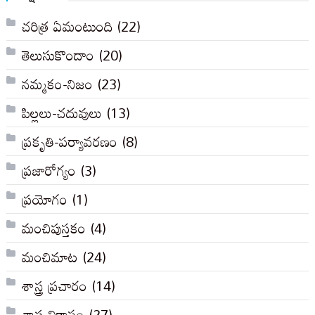
చరిత్ర ఏమంటుంది
(22)
తెలుసుకొందాం
(20)
నమ్మకం-నిజం
(23)
పిల్లలు-చదువులు
(13)
ప్రకృతి-పర్యావరణం
(8)
ప్రజారోగ్యం
(3)
ప్రయోగం
(1)
మంచిపుస్తకం
(4)
మంచిమాట
(24)
శాస్త్ర ప్రచారం
(14)
శాస్త్ర వికాసం
(27)