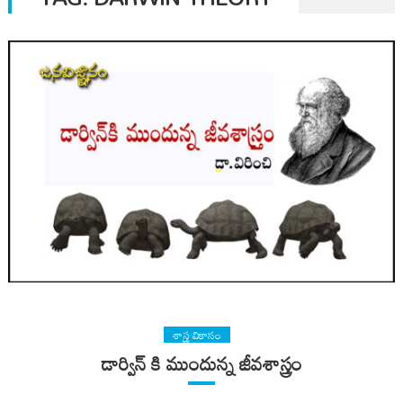
శాస్త్ర వికాసం
డార్విన్ కి ముందున్న జీవశాస్త్రం