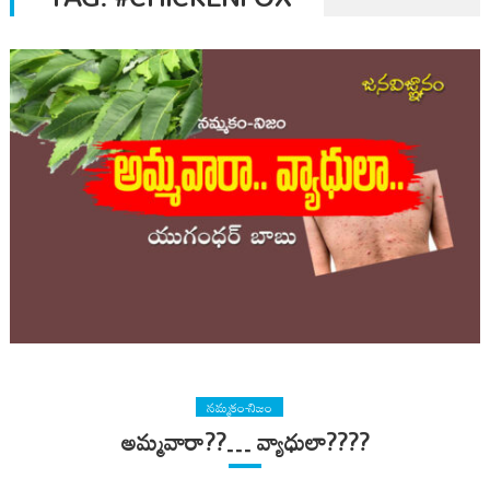
నమ్మకం-నిజం
అమ్మవారా??… వ్యాధులా????