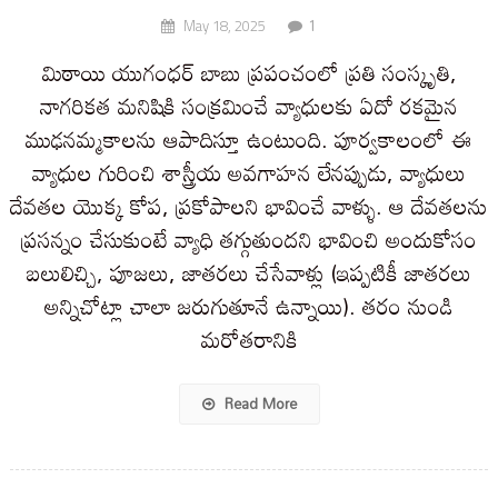
1
May 18, 2025
మిఠాయి యుగంధర్ బాబు ప్రపంచంలో ప్రతి సంస్కృతి,
నాగరికత మనిషికి సంక్రమించే వ్యాధులకు ఏదో రకమైన
ముఢనమ్మకాలను ఆపాదిస్తూ ఉంటుంది. పూర్వకాలంలో ఈ
వ్యాధుల గురించి శాస్త్రీయ అవగాహన లేనప్పుడు, వ్యాధులు
దేవతల యొక్క కోప, ప్రకోపాలని భావించే వాళ్ళు. ఆ దేవతలను
ప్రసన్నం చేసుకుంటే వ్యాధి తగ్గుతుందని భావించి అందుకోసం
బలులిచ్చి, పూజలు, జాతరలు చేసేవాళ్లు (ఇప్పటికీ జాతరలు
అన్నిచోట్లా చాలా జరుగుతూనే ఉన్నాయి). తరం నుండి
మరోతరానికి
Read More