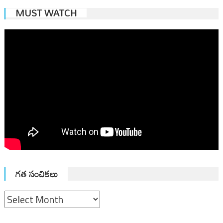
MUST WATCH
గత సంచికలు
గత
సంచికలు