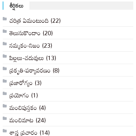
శీర్షికలు
చరిత్ర ఏమంటుంది
(22)
తెలుసుకొందాం
(20)
నమ్మకం-నిజం
(23)
పిల్లలు-చదువులు
(13)
ప్రకృతి-పర్యావరణం
(8)
ప్రజారోగ్యం
(3)
ప్రయోగం
(1)
మంచిపుస్తకం
(4)
మంచిమాట
(24)
శాస్త్ర ప్రచారం
(14)