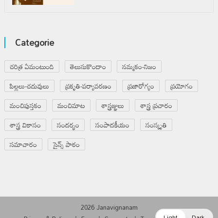
Categorie
చరిత్ర ఏమంటుంది
తెలుసుకొందాం
నమ్మకం-నిజం
పిల్లలు-చదువులు
ప్రకృతి-పర్యావరణం
ప్రజారోగ్యం
ప్రయోగం
మంచిపుస్తకం
మంచిమాట
శాస్త్రజ్ఞులు
శాస్త్ర ప్రచారం
శాస్త్ర వికాసం
సందర్భం
సంపాదకీయం
సంస్కృతి
సమాచారం
సైన్స్ పాఠం
2026 Janavignanam
Light
Dark