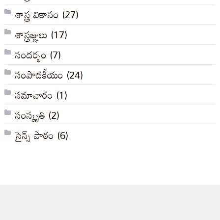
శాస్త్ర వికాసం
(27)
శాస్త్రజ్ఞులు
(17)
సందర్భం
(7)
సంపాదకీయం
(24)
సమాచారం
(1)
సంస్కృతి
(2)
సైన్స్ పాఠం
(6)