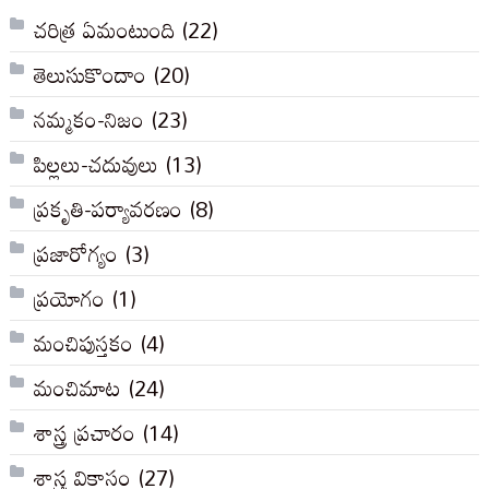
చరిత్ర ఏమంటుంది
(22)
తెలుసుకొందాం
(20)
నమ్మకం-నిజం
(23)
పిల్లలు-చదువులు
(13)
ప్రకృతి-పర్యావరణం
(8)
ప్రజారోగ్యం
(3)
ప్రయోగం
(1)
మంచిపుస్తకం
(4)
మంచిమాట
(24)
శాస్త్ర ప్రచారం
(14)
శాస్త్ర వికాసం
(27)