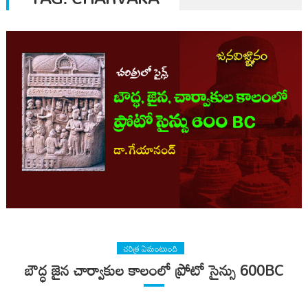
చరిత్ర ఏమంటుంది
బౌద్ధ జైన చార్వాకుల కాలంలో ప్రోటో సైన్సు 600BC