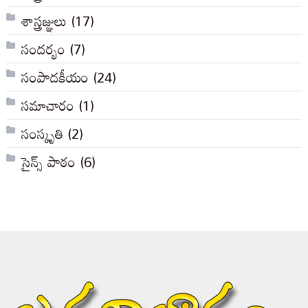
శాస్త్రజ్ఞులు
(17)
సందర్భం
(7)
సంపాదకీయం
(24)
సమాచారం
(1)
సంస్కృతి
(2)
సైన్స్ పాఠం
(6)