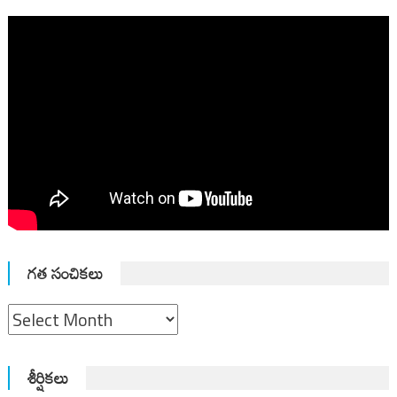
గత సంచికలు
గత
సంచికలు
శీర్షికలు