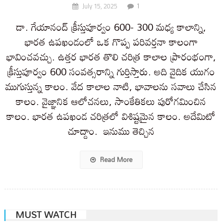
1
July 15, 2025
డా. గేయానంద్ క్రీస్తుపూర్వం 600- 300 మధ్య కాలాన్ని,
భారత ఉపఖండంలో ఒక గొప్ప పరివర్తనా కాలంగా
భావించవచ్చు. ఉత్తర భారత తొలి చరిత్ర కాలాల ప్రారంభంగా,
క్రీస్తుపూర్వం 600 సంవత్సరాన్ని గుర్తిస్తారు. అది వైదిక యుగం
ముగుస్తున్న కాలం. వేద కాలాల నాటి, భావాలను సవాలు చేసిన
కాలం. వైజ్ఞానిక ఆలోచనలు, సాంకేతికలు పురోగమించిన
కాలం. భారత ఉపఖండ చరిత్రలో విశిష్టమైన కాలం. అదేమిటో
చూద్దాం. ఇనుము తెచ్చిన
Read More
MUST WATCH