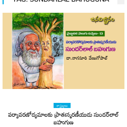
శాస్త్రజ్ఞులు
పర్యావరణోద్యమాలకు ప్రాతఃస్మరణీయుడు సుందర్​లాల్
బహుగుణ