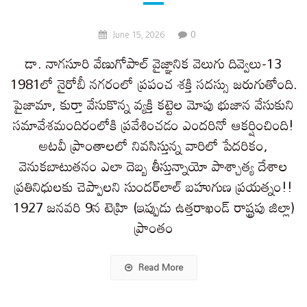
0
June 15, 2026
డా. నాగసూరి వేణుగోపాల్ వైజ్ఞానిక వెలుగు దివ్వెలు-13
1981లో నైరోబీ నగరంలో ప్రపంచ శక్తి సదస్సు జరుగుతోంది.
పైజామా, కుర్తా వేసుకొన్న వ్యక్తి కట్టెల మోపు భుజాన వేసుకుని
సమావేశమందిరంలోకి ప్రవేశించడం ఎందరినో ఆకర్షించింది!
అటవీ ప్రాంతాలలో నివసిస్తున్న వారిలో పేదరికం,
వెనుకబాటుతనం ఎలా దెబ్బ తీస్తున్నాయో పాశ్చాత్య దేశాల
ప్రతినిధులకు చెప్పాలని సుందర్​లాల్ బహుగుణ ప్రయత్నం!!
1927 జనవరి 9న టెహ్రి (ఇప్పుడు ఉత్తరాఖండ్ రాష్ట్రపు జిల్లా)
ప్రాంతం
Read More