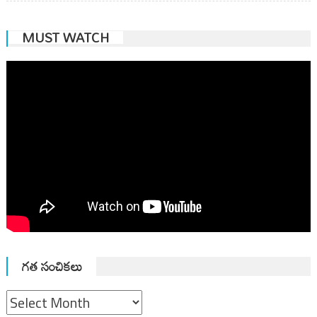
MUST WATCH
గత సంచికలు
గత