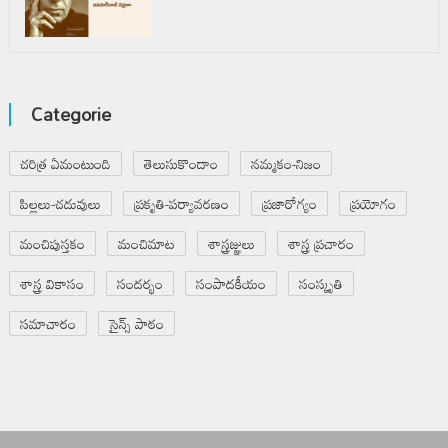
Categorie
చరిత్ర ఏమంటుంది
తెలుసుకొందాం
నమ్మకం-నిజం
పిల్లలు-చదువులు
ప్రకృతి-పర్యావరణం
ప్రజారోగ్యం
ప్రయోగం
మంచిపుస్తకం
మంచిమాట
శాస్త్రజ్ఞులు
శాస్త్ర ప్రచారం
శాస్త్ర వికాసం
సందర్భం
సంపాదకీయం
సంస్కృతి
సమాచారం
సైన్స్ పాఠం