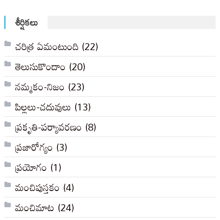
సంచికలు
శీర్షికలు
చరిత్ర ఏమంటుంది
(22)
తెలుసుకొందాం
(20)
నమ్మకం-నిజం
(23)
పిల్లలు-చదువులు
(13)
ప్రకృతి-పర్యావరణం
(8)
ప్రజారోగ్యం
(3)
ప్రయోగం
(1)
మంచిపుస్తకం
(4)
మంచిమాట
(24)