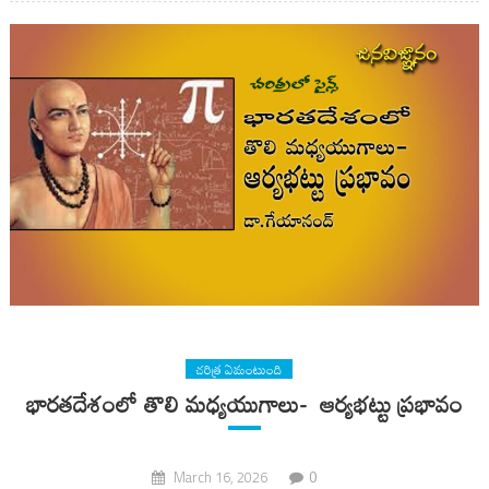
చరిత్ర ఏమంటుంది
భారతదేశంలో తొలి మధ్యయుగాలు- ఆర్యభట్టు ప్రభావం
0
March 16, 2026