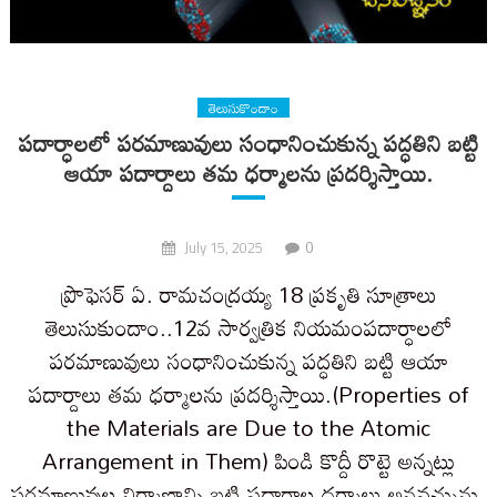
తెలుసుకొందాం
పదార్ధాలలో పరమాణువులు సంధానించుకున్న పద్ధతిని బట్టి
ఆయా పదార్దాలు తమ ధర్మాలను ప్రదర్శిస్తాయి.
0
July 15, 2025
ప్రొఫెసర్ ఏ. రామచంద్రయ్య 18 ప్రకృతి సూత్రాలు
తెలుసుకుందాం..12వ సార్వత్రిక నియమంపదార్ధాలలో
పరమాణువులు సంధానించుకున్న పద్ధతిని బట్టి ఆయా
పదార్దాలు తమ ధర్మాలను ప్రదర్శిస్తాయి.(Properties of
the Materials are Due to the Atomic
Arrangement in Them) పిండి కొద్దీ రొట్టె అన్నట్లు
పరమాణువుల నిర్మాణాన్ని బట్టి పదార్ధాల ధర్మాలు అనవచ్చును.