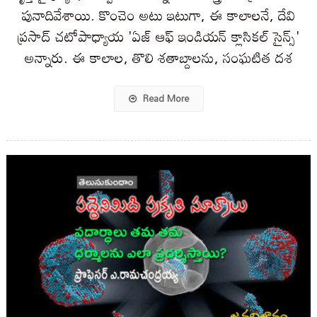
పునాదివేశాయి. కొంచెం అటు ఇటుగా, ఈ కాలాలనే, దేవి
ప్రసాద్ చటోపాధ్యాయ 'ఏజ్ ఆఫ్ ఇండియన్ క్లాసికల్ సైన్స్'
అన్నారు. ఈ కాలాల, తొలి శతాబ్దాలను, సంఘటిత దశ
Read More