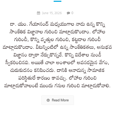
0
June 15, 2026
డా. యం. గేయానంద్ మధ్యయుగాల నాడు ఉన్న కొన్ని
సాంకేతిక విజ్ఞానాల గురించి మాట్లాడుకొందాం. లోహాల
గురించీ, కొన్ని వృత్తుల గురించి, కట్టడాల గురించీ
మాట్లాడుకొందాం. వీటన్నింటిలో ఉన్న సాంకేతికతలు, అనుభవ
విజ్ఞానం ద్వారా నేర్చుకొన్నవే. కొన్ని విదేశాల నుండీ
స్వీకరించినవి. అయితే చాలా అంశాలలో అవసరమైన వేగం,
చురుకుదనం కనిపించదు. దానికి ఆనాడున్న సామాజిక
పరిస్థితులే కారణం కావచ్చు. లోహాల గురించి
మాట్లాడుకోవాలంటే ముందు గనుల గురించి మాట్లాడుకోవాలి.
Read More