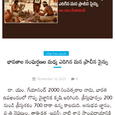
చరిత్ర ఏమంటుంది
భావజాల సంఘర్షణల మధ్య ఎదిగిన మన ప్రాచీన సైన్సు
0
November 16, 2025
డా. యం. గేయానంద్ 2000 సంవత్సరాల నాడు, భారత
ఉపఖండంలో గొప్ప వైజ్ఞానిక కృషి జరిగింది. క్రీస్తుపూర్వం 200
నుండి క్రీస్తుశకం 700 దాకా ఉన్న కాలమది. అనుభవ జ్ఞానం,
వృత్తి నైపుణ్యం, తాత్వికత -ఇవన్నీ నాటి శాస్త్ర సాంప్రదాయానికి