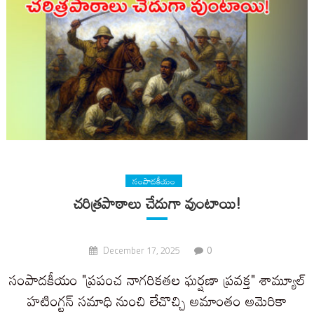
సంపాదకీయం
చరిత్రపాఠాలు చేదుగా వుంటాయి!
0
December 17, 2025
సంపాదకీయం "ప్రపంచ నాగరికతల ఘర్షణా ప్రవక్త" శామ్యూల్
హటింగ్టన్ సమాధి నుంచి లేచొచ్చి అమాంతం అమెరికా