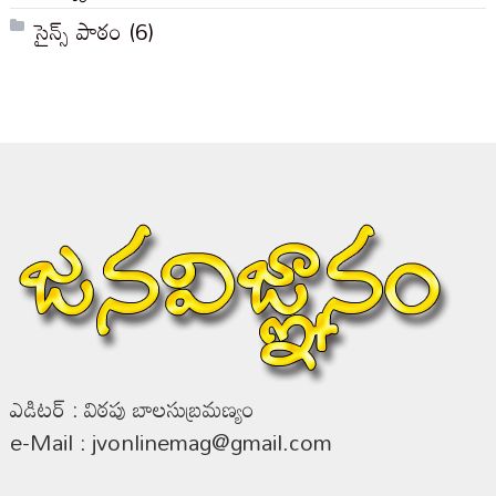
సైన్స్ పాఠం
(6)
ఎడిటర్ : విఠపు బాలసుబ్రమణ్యం
e-Mail : jvonlinemag@gmail.com