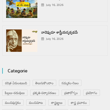
July 16, 2026
నాదెప్పుడూ శాస్త్రీయదృక్పథమే
July 16, 2026
Categorie
చరిత్ర ఏమంటుంది
తెలుసుకొందాం
నమ్మకం-నిజం
పిల్లలు-చదువులు
ప్రకృతి-పర్యావరణం
ప్రజారోగ్యం
ప్రయోగం
మంచిపుస్తకం
మంచిమాట
శాస్త్రజ్ఞులు
శాస్త్ర ప్రచారం