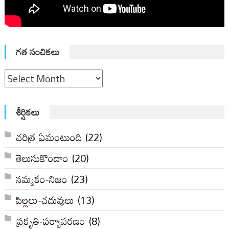
గత సంచికలు
గత
సంచికలు
శీర్షికలు
చరిత్ర ఏమంటుంది
(22)
తెలుసుకొందాం
(20)
నమ్మకం-నిజం
(23)
పిల్లలు-చదువులు
(13)
ప్రకృతి-పర్యావరణం
(8)