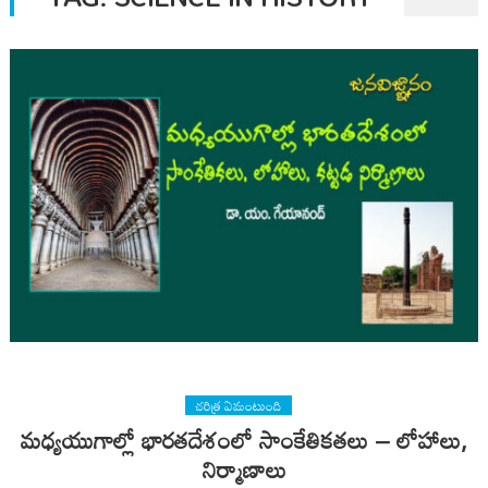
చరిత్ర ఏమంటుంది
మధ్యయుగాల్లో భారతదేశంలో సాంకేతికతలు – లోహాలు,
నిర్మాణాలు