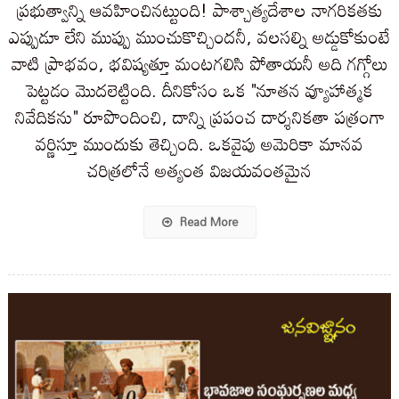
ప్రభుత్వాన్ని ఆవహించినట్టుంది! పాశ్చాత్యదేశాల నాగరికతకు
ఎప్పుడూ లేని ముప్పు ముంచుకొచ్చిందనీ, వలసల్ని అడ్డుకోకుంటే
వాటి ప్రాభవం, భవిష్యత్తూ మంటగలిసి పోతాయనీ అది గగ్గోలు
పెట్టడం మొదలెట్టింది. దీనికోసం ఒక "నూతన వ్యూహాత్మక
నివేదికను" రూపొందించి, దాన్ని ప్రపంచ దార్శనికతా పత్రంగా
వర్ణిస్తూ ముందుకు తెచ్చింది. ఒకవైపు అమెరికా మానవ
చరిత్రలోనే అత్యంత విజయవంతమైన
Read More