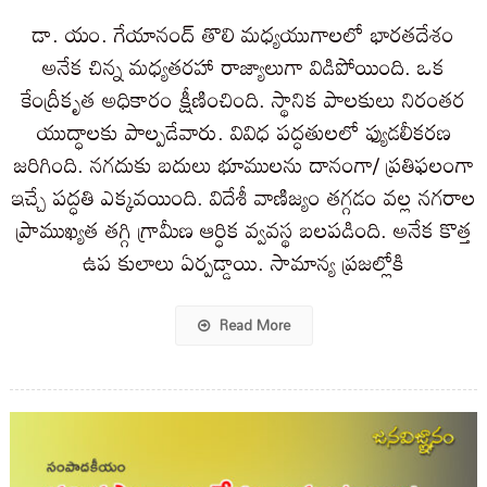
డా. యం. గేయానంద్ తొలి మధ్యయుగాలలో భారతదేశం
అనేక చిన్న మధ్యతరహా రాజ్యాలుగా విడిపోయింది. ఒక
కేంద్రీకృత అధికారం క్షీణించింది. స్థానిక పాలకులు నిరంతర
యుద్ధాలకు పాల్పడేవారు. వివిధ పద్ధతులలో ఫ్యుడలీకరణ
జరిగింది. నగదుకు బదులు భూములను దానంగా/ ప్రతిఫలంగా
ఇచ్చే పద్ధతి ఎక్కవయింది. విదేశీ వాణిజ్యం తగ్గడం వల్ల నగరాల
ప్రాముఖ్యత తగ్గి గ్రామీణ ఆర్ధిక వ్వవస్థ బలపడింది. అనేక కొత్త
ఉప కులాలు ఏర్పడ్డాయి. సామాన్య ప్రజల్లోకి
Read More