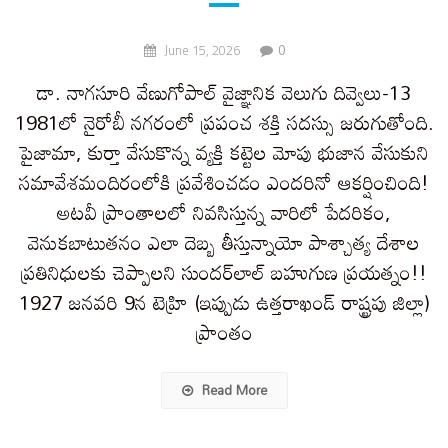
0
June 15, 2026
డా. నాగసూరి వేణుగోపాల్ వైజ్ఞానిక వెలుగు దివ్వెలు-13
1981లో నైరోబీ నగరంలో ప్రపంచ శక్తి సదస్సు జరుగుతోంది.
పైజామా, కుర్తా వేసుకొన్న వ్యక్తి కట్టెల మోపు భుజాన వేసుకుని
సమావేశమందిరంలోకి ప్రవేశించడం ఎందరినో ఆకర్షించింది!
అటవీ ప్రాంతాలలో నివసిస్తున్న వారిలో పేదరికం,
వెనుకబాటుతనం ఎలా దెబ్బ తీస్తున్నాయో పాశ్చాత్య దేశాల
ప్రతినిధులకు చెప్పాలని సుందర్​లాల్ బహుగుణ ప్రయత్నం!!
1927 జనవరి 9న టెహ్రి (ఇప్పుడు ఉత్తరాఖండ్ రాష్ట్రపు జిల్లా)
ప్రాంతం
Read More