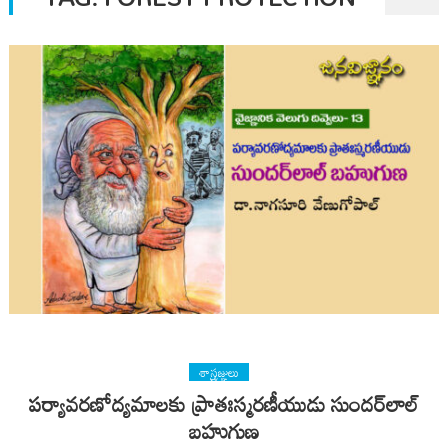
శాస్త్రజ్ఞులు
పర్యావరణోద్యమాలకు ప్రాతఃస్మరణీయుడు సుందర్​లాల్
బహుగుణ