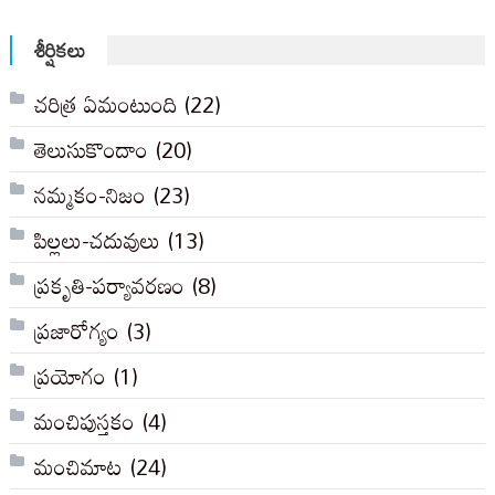
సంచికలు
శీర్షికలు
చరిత్ర ఏమంటుంది
(22)
తెలుసుకొందాం
(20)
నమ్మకం-నిజం
(23)
పిల్లలు-చదువులు
(13)
ప్రకృతి-పర్యావరణం
(8)
ప్రజారోగ్యం
(3)
ప్రయోగం
(1)
మంచిపుస్తకం
(4)
మంచిమాట
(24)