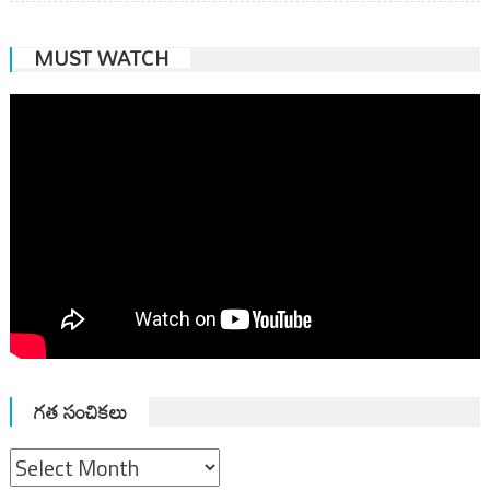
MUST WATCH
గత సంచికలు
గత