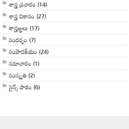
శాస్త్ర ప్రచారం
(14)
శాస్త్ర వికాసం
(27)
శాస్త్రజ్ఞులు
(17)
సందర్భం
(7)
సంపాదకీయం
(24)
సమాచారం
(1)
సంస్కృతి
(2)
సైన్స్ పాఠం
(6)