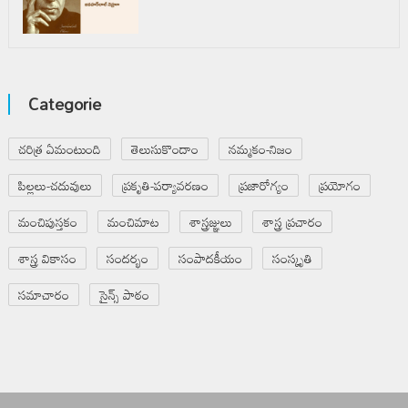
Categorie
చరిత్ర ఏమంటుంది
తెలుసుకొందాం
నమ్మకం-నిజం
పిల్లలు-చదువులు
ప్రకృతి-పర్యావరణం
ప్రజారోగ్యం
ప్రయోగం
మంచిపుస్తకం
మంచిమాట
శాస్త్రజ్ఞులు
శాస్త్ర ప్రచారం
శాస్త్ర వికాసం
సందర్భం
సంపాదకీయం
సంస్కృతి
సమాచారం
సైన్స్ పాఠం