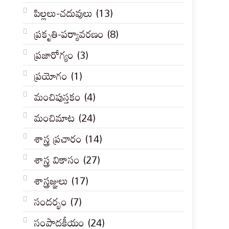
పిల్లలు-చదువులు
(13)
ప్రకృతి-పర్యావరణం
(8)
ప్రజారోగ్యం
(3)
ప్రయోగం
(1)
మంచిపుస్తకం
(4)
మంచిమాట
(24)
శాస్త్ర ప్రచారం
(14)
శాస్త్ర వికాసం
(27)
శాస్త్రజ్ఞులు
(17)
సందర్భం
(7)
సంపాదకీయం
(24)