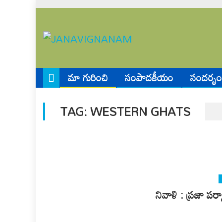
Skip
to
content
మా గురించి
సంపాదకీయం
సందర్భం
TAG:
WESTERN GHATS
నివాళి : ప్రజా పర్