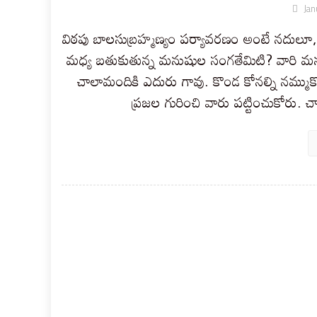
Jan
విఠపు బాలసుబ్రహ్మణ్యం పర్యావరణం అంటే నదులూ, 
మధ్య బతుకుతున్న మనుషుల సంగతేమిటి? వారి మన
చాలామందికి ఎదురు గావు. కొండ కోనల్ని నమ్ముక
ప్రజల గురించి వారు పట్టించుకోరు. చా