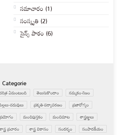
సమాచారం
(1)
సంస్కృతి
(2)
సైన్స్ పాఠం
(6)
Categorie
చరిత్ర ఏమంటుంది
తెలుసుకొందాం
నమ్మకం-నిజం
పిల్లలు-చదువులు
ప్రకృతి-పర్యావరణం
ప్రజారోగ్యం
ప్రయోగం
మంచిపుస్తకం
మంచిమాట
శాస్త్రజ్ఞులు
శాస్త్ర ప్రచారం
శాస్త్ర వికాసం
సందర్భం
సంపాదకీయం