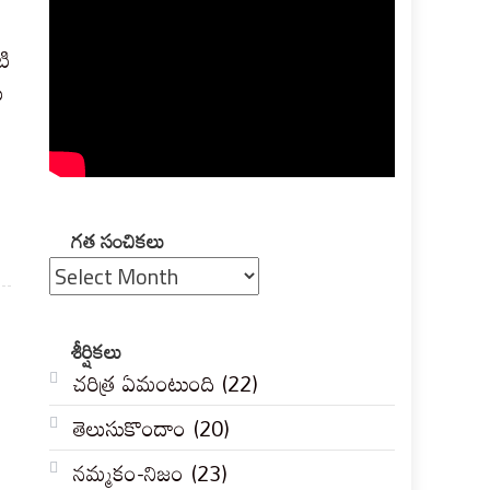
టి
ు
గత
గత సంచికలు
సంచికలు
శీర్షికలు
చరిత్ర ఏమంటుంది
(22)
తెలుసుకొందాం
(20)
నమ్మకం-నిజం
(23)