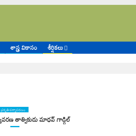
శాస్త్ర వికాసం
శీర్షికలు
ప్రకృతి-పర్యావరణం
యావరణ తాత్వికుడు మాధవ్ గాడ్గిల్