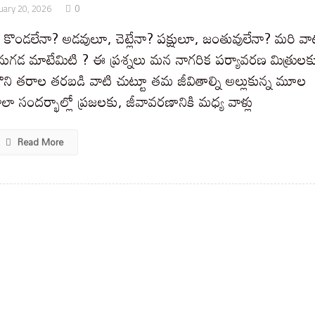
0
uary 20, 2026
కొండలేనా? అడవులూ, చెట్లేనా? పక్షులూ, జంతువులేనా? మరి వా
ుగడ మాటేమిటి ? ఈ ప్రశ్నలు మన నాగరిక పర్యావరణ మిత్రులక
ొని తరాల తరబడి వాటి చుట్టూ తమ జీవితాల్ని అల్లుకున్న మూల
లా సందర్భాల్లో ప్రజలకు, జీవావరణానికి మధ్య వాళ్లు
Read More