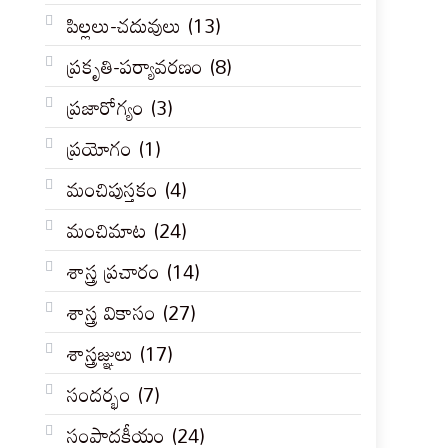
పిల్లలు-చదువులు
(13)
ప్రకృతి-పర్యావరణం
(8)
ప్రజారోగ్యం
(3)
ప్రయోగం
(1)
మంచిపుస్తకం
(4)
మంచిమాట
(24)
శాస్త్ర ప్రచారం
(14)
శాస్త్ర వికాసం
(27)
శాస్త్రజ్ఞులు
(17)
సందర్భం
(7)
సంపాదకీయం
(24)