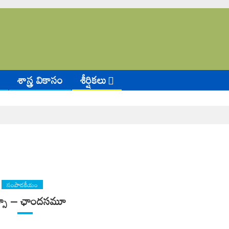
శాస్త్ర వికాసం
శీర్షికలు
సంపాదకీయం
్సూ – ఛాందసమూ