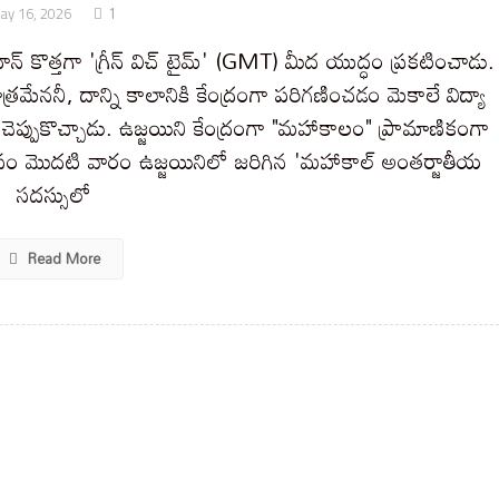
1
ay 16, 2026
ధాన్ కొత్తగా 'గ్రీన్ విచ్ టైమ్' (GMT) మీద యుద్ధం ప్రకటించాడు.
్రమేననీ, దాన్ని కాలానికి కేంద్రంగా పరిగణించడం మెకాలే విద్యా
్యం చెప్పుకొచ్చాడు. ఉజ్జయిని కేంద్రంగా "మహాకాలం" ప్రామాణికంగా
 మాసం మొదటి వారం ఉజ్జయినిలో జరిగిన 'మహాకాల్ అంతర్జాతీయ
సదస్సులో
Read More