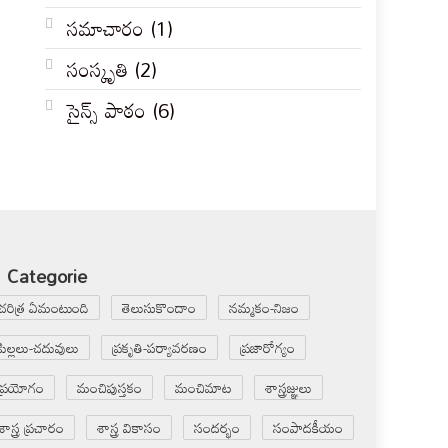
సమాచారం
(1)
సంస్కృతి
(2)
సైన్స్ పాఠం
(6)
Categorie
చరిత్ర ఏమంటుంది
తెలుసుకొందాం
నమ్మకం-నిజం
పిల్లలు-చదువులు
ప్రకృతి-పర్యావరణం
ప్రజారోగ్యం
ప్రయోగం
మంచిపుస్తకం
మంచిమాట
శాస్త్రజ్ఞులు
శాస్త్ర ప్రచారం
శాస్త్ర వికాసం
సందర్భం
సంపాదకీయం