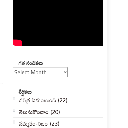
గత
గత సంచికలు
సంచికలు
శీర్షికలు
చరిత్ర ఏమంటుంది
(22)
తెలుసుకొందాం
(20)
నమ్మకం-నిజం
(23)