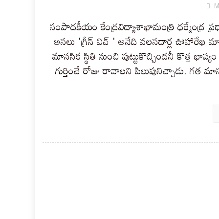
M
సంపాదకీయం కేంద్రవిద్యాశాఖామంత్రి ధర్మేంద్ర ప్ర
అసలు 'గ్రీన్ విచ్ ' అనేది వలసదార్ల ఊహారేఖ మాత
మానసిక స్థితి నుంచి పుట్టుకొచ్చిందనీ కొత్త భాష
గుర్తించే రోజు రావాలని పిలుపునిచ్చాడు. గత