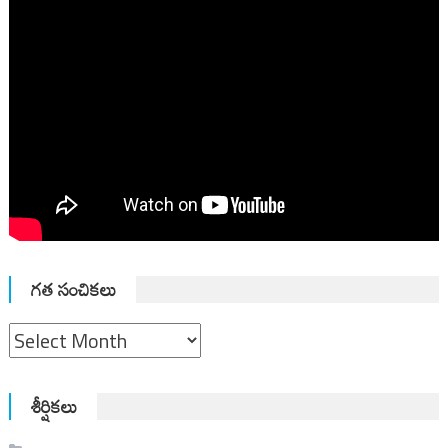
గత సంచికలు
గత
సంచికలు
శీర్షికలు