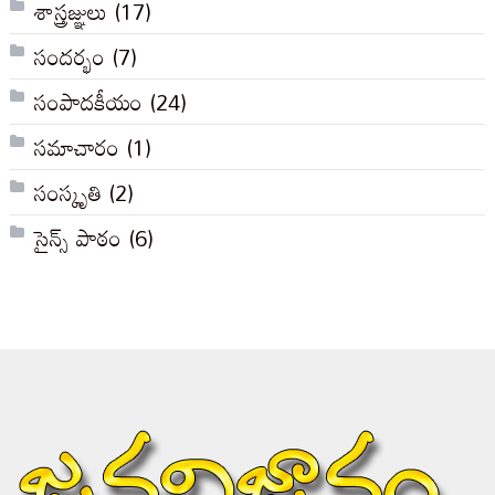
శాస్త్రజ్ఞులు
(17)
సందర్భం
(7)
సంపాదకీయం
(24)
సమాచారం
(1)
సంస్కృతి
(2)
సైన్స్ పాఠం
(6)