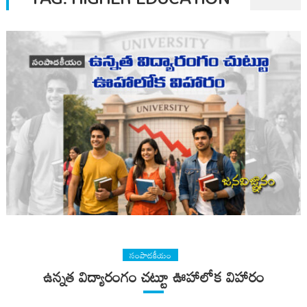
సంపాదకీయం
ఉన్నత విద్యారంగం చట్టూ ఊహాలోక విహారం