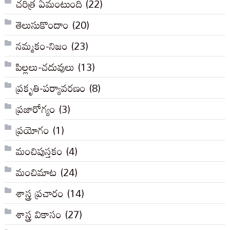
చరిత్ర ఏమంటుంది
(22)
తెలుసుకొందాం
(20)
నమ్మకం-నిజం
(23)
పిల్లలు-చదువులు
(13)
ప్రకృతి-పర్యావరణం
(8)
ప్రజారోగ్యం
(3)
ప్రయోగం
(1)
మంచిపుస్తకం
(4)
మంచిమాట
(24)
శాస్త్ర ప్రచారం
(14)
శాస్త్ర వికాసం
(27)