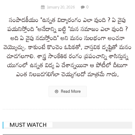
0
January 20, 2026
సంపాదకీయం "ఉన్నత విద్యారంగం ఎలా వుంది ? ఏ వైపు
పయనిస్తోంది "అనేదాన్ని బట్టి "మన సమాజం ఎలా వుంది ?
అది ఏ వైపు నడుస్తోంది" అని మనం సులభంగా అంచనా
వెయ్యొచ్చు. కాకుంటే కొంచెం ఓపికతో, వాస్తవిక దృష్టితో మనం
చూడగలగాలి. శాస్త్ర సాంకేతిక రంగం ప్రపంచాన్ని శాసిస్తున్న
యుగంలో ఉన్నత విద్య ఏ దేశాన్నయినా ఆ పోటీలో దీటుగా
ఎంత నిలబడగలిగేలా చెయ్యగలదో మాత్రమే గాదు,
Read More
MUST WATCH