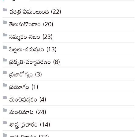
చరిత్ర ఏమంటుంది
(22)
తెలుసుకొందాం
(20)
నమ్మకం-నిజం
(23)
పిల్లలు-చదువులు
(13)
ప్రకృతి-పర్యావరణం
(8)
ప్రజారోగ్యం
(3)
ప్రయోగం
(1)
మంచిపుస్తకం
(4)
మంచిమాట
(24)
శాస్త్ర ప్రచారం
(14)
శాస్త్ర వికాసం
(27)