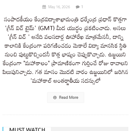
1
May 16, 2026
సంపాదకీయం కేంద్రవిద్యాశాఖామంత్రి ధర్మేంద్ర ప్రధాన్ కొత్తగా
'గ్రీన్ విచ్ టైమ్' (GMT) మీద యుద్ధం ప్రకటించాడు. అసలు
'గ్రీన్ విచ్ ' అనేది వలసదార్ల ఊహారేఖ మాత్రమేననీ, దాన్ని
కాలానికి కేంద్రంగా పరిగణించడం మెకాలే విద్యా మానసిక స్థితి
నుంచి పుట్టుకొచ్చిందనీ కొత్త భాష్యం చెప్పుకొచ్చాడు. ఉజ్జయిని
కేంద్రంగా "మహాకాలం" ప్రామాణికంగా గుర్తించే రోజు రావాలని
పిలుపునిచ్చాడు. గత మాసం మొదటి వారం ఉజ్జయినిలో జరిగిన
'మహాకాల్ అంతర్జాతీయ సదస్సులో
Read More
MUST WATCH