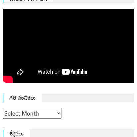
గత సంచికలు
గత
సంచికలు
శీర్షికలు