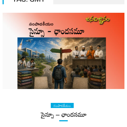
సంపాదకీయం
సైన్సూ – ఛాందసమూ