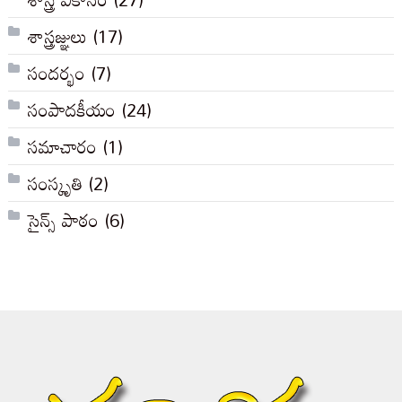
శాస్త్రజ్ఞులు
(17)
సందర్భం
(7)
సంపాదకీయం
(24)
సమాచారం
(1)
సంస్కృతి
(2)
సైన్స్ పాఠం
(6)