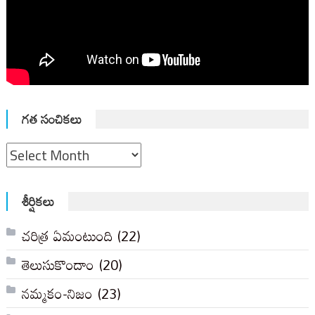
గత సంచికలు
గత
సంచికలు
శీర్షికలు
చరిత్ర ఏమంటుంది
(22)
తెలుసుకొందాం
(20)
నమ్మకం-నిజం
(23)