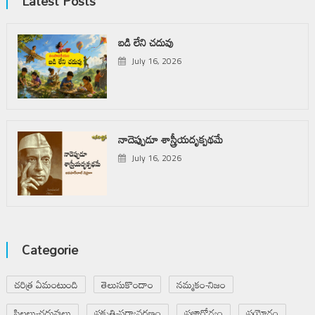
Latest Posts
బడి లేని చదువు
July 16, 2026
నాదెప్పుడూ శాస్త్రీయదృక్పథమే
July 16, 2026
Categorie
చరిత్ర ఏమంటుంది
తెలుసుకొందాం
నమ్మకం-నిజం
పిల్లలు-చదువులు
ప్రకృతి-పర్యావరణం
ప్రజారోగ్యం
ప్రయోగం