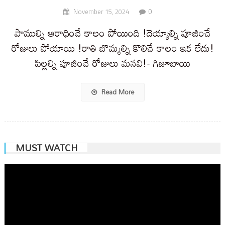
0
November 15, 2024
పాముల్ని ఆరాధించే కాలం పోయింది !దెయ్యాల్ని పూజించే
రోజులు పోయాయి !రాతి బొమ్మల్ని కొలిచే కాలం ఇక లేదు!
పిల్లల్ని పూజించే రోజులు మనవి!- గిజూబాయి
Read More
MUST WATCH