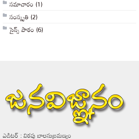
సమాచారం
(1)
సంస్కృతి
(2)
సైన్స్ పాఠం
(6)
ఎడిటర్ : విఠపు బాలసుబ్రమణ్యం