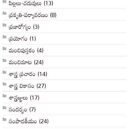
పిల్లలు-చదువులు
(13)
ప్రకృతి-పర్యావరణం
(8)
ప్రజారోగ్యం
(3)
ప్రయోగం
(1)
మంచిపుస్తకం
(4)
మంచిమాట
(24)
శాస్త్ర ప్రచారం
(14)
శాస్త్ర వికాసం
(27)
శాస్త్రజ్ఞులు
(17)
సందర్భం
(7)
సంపాదకీయం
(24)