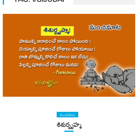
మంచిమాట
శిశుర్బృహ్మ