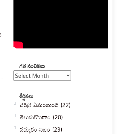
ి
గత
గత సంచికలు
సంచికలు
శీర్షికలు
చరిత్ర ఏమంటుంది
(22)
తెలుసుకొందాం
(20)
నమ్మకం-నిజం
(23)