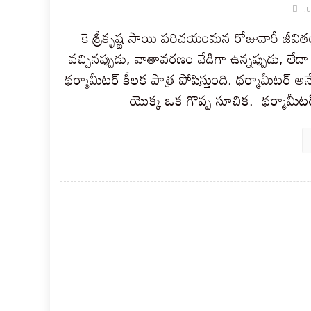
J
కె శ్రీకృష్ణ సాయి పరిచయంమన రోజువారీ జీవి
వచ్చినప్పుడు, వాతావరణం వేడిగా ఉన్నప్పుడు, లేద
థర్మామీటర్ కీలక పాత్ర పోషిస్తుంది. థర్మామీటర్ అన
యొక్క ఒక గొప్ప సూచిక. థర్మామీటర్