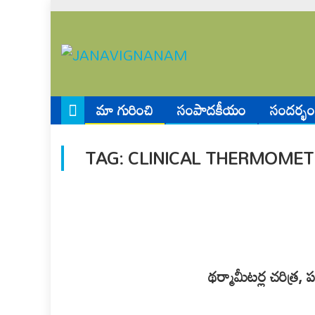
Skip
to
content
మా గురించి
సంపాదకీయం
సందర్భం
TAG:
CLINICAL THERMOMET
థర్మామీటర్ల చరిత్ర