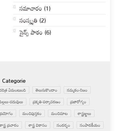
సమాచారం
(1)
సంస్కృతి
(2)
సైన్స్ పాఠం
(6)
Categorie
చరిత్ర ఏమంటుంది
తెలుసుకొందాం
నమ్మకం-నిజం
పిల్లలు-చదువులు
ప్రకృతి-పర్యావరణం
ప్రజారోగ్యం
ప్రయోగం
మంచిపుస్తకం
మంచిమాట
శాస్త్రజ్ఞులు
శాస్త్ర ప్రచారం
శాస్త్ర వికాసం
సందర్భం
సంపాదకీయం