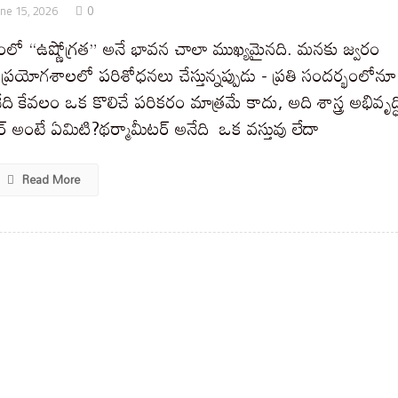
0
une 15, 2026
తంలో “ఉష్ణోగ్రత” అనే భావన చాలా ముఖ్యమైనది. మనకు జ్వరం
ా ప్రయోగశాలలో పరిశోధనలు చేస్తున్నప్పుడు - ప్రతి సందర్భంలోనూ
ేది కేవలం ఒక కొలిచే పరికరం మాత్రమే కాదు, అది శాస్త్ర అభివృద్ధ
 అంటే ఏమిటి?థర్మామీటర్ అనేది ఒక వస్తువు లేదా
Read More