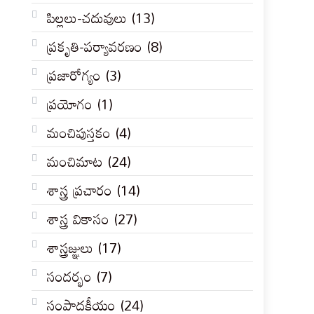
పిల్లలు-చదువులు
(13)
ప్రకృతి-పర్యావరణం
(8)
ప్రజారోగ్యం
(3)
ప్రయోగం
(1)
మంచిపుస్తకం
(4)
మంచిమాట
(24)
శాస్త్ర ప్రచారం
(14)
శాస్త్ర వికాసం
(27)
శాస్త్రజ్ఞులు
(17)
సందర్భం
(7)
సంపాదకీయం
(24)