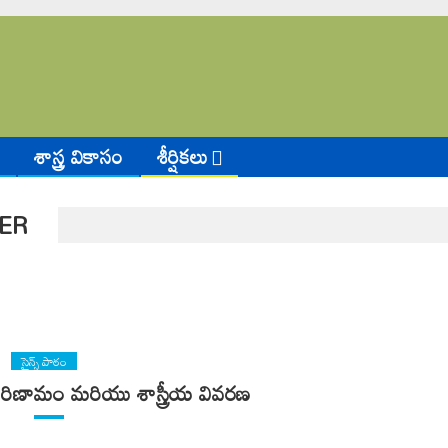
శాస్త్ర వికాసం
శీర్షికలు
ER
సైన్స్ పాఠం
, పరిణామం మరియు శాస్త్రీయ వివరణ