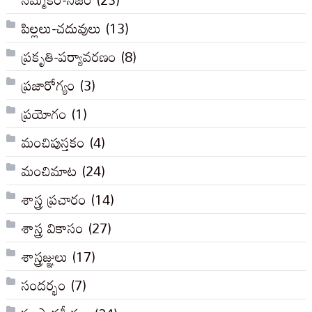
పిల్లలు-చదువులు
(13)
ప్రకృతి-పర్యావరణం
(8)
ప్రజారోగ్యం
(3)
ప్రయోగం
(1)
మంచిపుస్తకం
(4)
మంచిమాట
(24)
శాస్త్ర ప్రచారం
(14)
శాస్త్ర వికాసం
(27)
శాస్త్రజ్ఞులు
(17)
సందర్భం
(7)