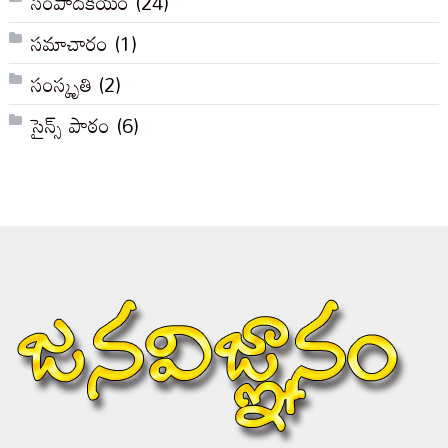
సంపాదకీయం
(24)
సమాచారం
(1)
సంస్కృతి
(2)
సైన్స్ పాఠం
(6)