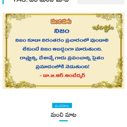
మంచిమాట
మంచి మాట