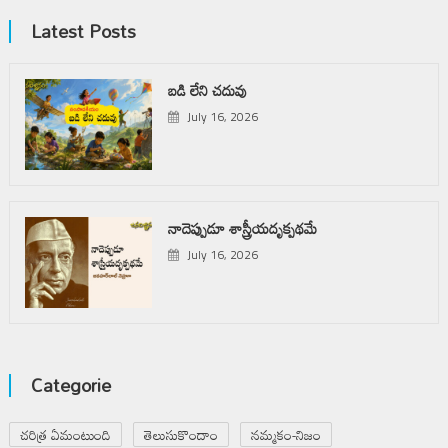
Latest Posts
బడి లేని చదువు
July 16, 2026
నాదెప్పుడూ శాస్త్రీయదృక్పథమే
July 16, 2026
Categorie
చరిత్ర ఏమంటుంది
తెలుసుకొందాం
నమ్మకం-నిజం