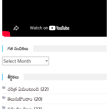
గత సంచికలు
గత
సంచికలు
శీర్షికలు
చరిత్ర ఏమంటుంది
(22)
తెలుసుకొందాం
(20)
నమ్మకం-నిజం
(23)