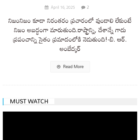
2
April 16, 2025
నిజంనిజం కూడా నిరంతరం ప్రచారంలో వుండాలి లేకుంటే
నిజం అబద్ధంగా మారుతుంది.రాష్ట్రాన్ని, దేశాన్నే గాదు
ప్రపంచాన్ని సైతం ప్రమాదంలోకి నెడుతుంది!-బి. ఆర్.
అంబేద్కర్
Read More
MUST WATCH